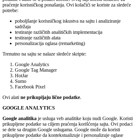
praćenje korisničkog ponašanja. Ovi kolačići se koriste za sledeće
potrebe:
poboljšanje korisničkog iskustva na sajtu i analiziranje
sadržaja
testiranje različitih analitičkih implementacija
testiranje različitih alata
personalizacija oglasa (remarketing)
Trenutno na sajtu se nalaze sledeće skripte:
Google Analytics
Google Tag Manager
HotJar
Sumo
Facebook Pixel
Ovi alati
ne prikupljaju li
č
ne podatke
.
GOOGLE ANALYTICS
Google analitika
je usluga veb analitike koju nudi Google. Koristi
prikupljene podatke sa ciljem praćenja korišćenja sajta. Ovi podaci
se dele sa drugim Google uslugama. Google može da koristi
prikupljene podatke da kontekstualizuje i personalizuje oglase