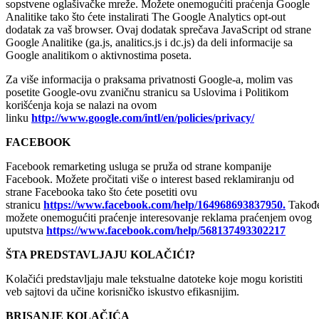
sopstvene oglašivačke mreže. Možete onemogućiti praćenja Google
Analitike tako što ćete instalirati The Google Analytics opt-out
dodatak za vaš browser. Ovaj dodatak sprečava JavaScript od strane
Google Analitike (ga.js, analitics.js i dc.js) da deli informacije sa
Google analitikom o aktivnostima poseta.
Za više informacija o praksama privatnosti Google-a, molim vas
posetite Google-ovu zvaničnu stranicu sa Uslovima i Politikom
korišćenja koja se nalazi na ovom
linku
http://www.google.com/intl/en/policies/privacy/
FACEBOOK
Facebook remarketing usluga se pruža od strane kompanije
Facebook. Možete pročitati više o interest based reklamiranju od
strane Facebooka tako što ćete posetiti ovu
stranicu
https://www.facebook.com/help/164968693837950.
Takođ
možete onemogućiti praćenje interesovanje reklama praćenjem ovog
uputstva
https://www.facebook.com/help/568137493302217
ŠTA PREDSTAVLJAJU KOLAČIĆI?
Kolačići predstavljaju male tekstualne datoteke koje mogu koristiti
veb sajtovi da učine korisničko iskustvo efikasnijim.
BRISANJE KOLAČIĆA