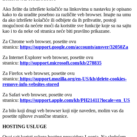
Ako želite da izbrišete kolačiće na linkovima u nastavku je opisano
kako to da uradite posebno za različite veb browser. Imajte na umu
da ako izbrišete kolačiće ili odbijete da ih prihvatite, postoji
mogućnost da nećete moći da koristite sve funkcije koje su na sajtu
kao i to da neke od stranica neće biti pravilno prikazane.
Za Chrome web browser, posetite ovu
stranicu:
https://support.google.com/accounts/ansver/32050Za
Za Internet Explorer web browser, posetite ovu
stranicu:
http://support.microsoft.com/kb/278835
Za Firefox web browser, posetite ovu
stranicu:
https://support.mozilla.org/en-US/kb/delete-cookies-
remove-info-vebsites-stored
Za Safari web browser, posetite ovu
stranicu:
https://support.apple.com/kb/PH21411?locale=en_US
Za bilo koji drugi veb browser koji nije naveden, molim vas da
posetite njihove zvanične stranice.
HOSTING USLUGE
Ovaj sajt koristi usluge hosting provajdera Loopia. Na sledećem