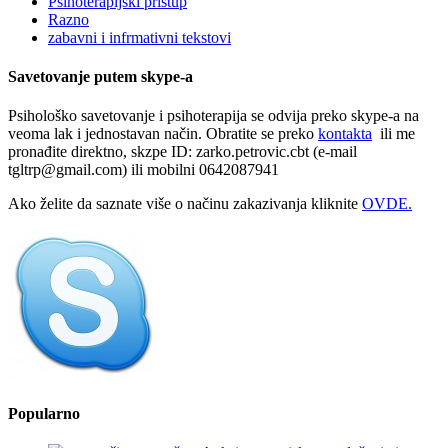
Psihoterapijski pristup
Razno
zabavni i infrmativni tekstovi
Savetovanje putem skype-a
Psihološko savetovanje i psihoterapija se odvija preko skype-a na
veoma lak i jednostavan način. Obratite se preko
kontakta
ili me
pronađite direktno, skzpe ID: zarko.petrovic.cbt (e-mail
tgltrp@gmail.com) ili mobilni 0642087941
Ako želite da saznate više o načinu zakazivanja kliknite
OVDE.
Popularno