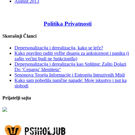
August 2013
Politika Privatnosti
Skorašnji Članci
Depersonalizacija i derealizacija, kako se leče?
Kako pravilno raditi vežbe disanja za anksioznost i paniku (i
zašto većini ljudi ne funkcionišu)
Depersonalizacija i derealizacija kao Spliting: Zašto Dolazi
Do ‘Cepanja’ Identiteta“
Senonova Teorija Informacije i Entropija Intruzivnih Misli
Kako sam pobedila panične napade: Moje iskustvo i put ka
slobodi
Prijatelji sajta