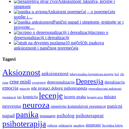
Anksioznost: iskustva, lečenje i
simptomi
Anksiozni poremećaj – o poremećaju
uopšte i…
Panični napad i simptomi- testirajte se i
proverite…
iscrpno o
depersonalizaciji i derealizaciji
10 najčešćih znakova
anksioznosti i paničnog poremećaja
Tagovi
Aksioznost
anksionznost
bihejvioralno kognitivna terapija
bol
cbt
Depresija
crne misli
depersonalizacija
derealizacija
cena
crvenjenje
emocija
gde pronaci doborg psihoterapeuta
emocije
generalizovani anksiozni
lecenje
misao
kognicija
lecenje straha
poremecaj
kbt
lupanje srca
neuroza
nesvesno
panicni
opsesivno kompulzivni poremecaj
panika
napad
psiholog
psihoterapeut
ponasanje
psihoterapija
simptomi
psihoza
relaksacija
saradnja
Socijalna fobija