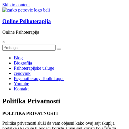
Skip to content
Online Psihoterapija
Online Psihoterapija
×
Blog
Biografija
Psihoterapijske usluge
cenovnik
Psychotherapy Toolkit app.
Youtube
Kontakt
Politika Privatnosti
POLITIKA PRIVATNOSTI
Politika privatnosti služi da vam objasni kako ovaj sajt skuplja
podatke i kako se ti podaci koriste. Ovaj sajt koristi kolačiće za