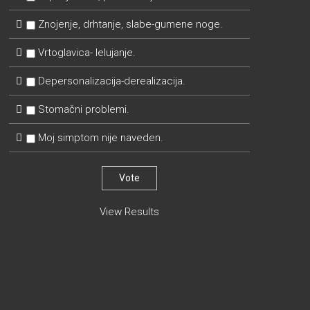
Znojenje, drhtanje, slabe-gumene noge.
Vrtoglavica- lelujanje.
Depersonalizacija-derealizacija.
Stomačni problemi.
Moj simptom nije naveden.
View Results