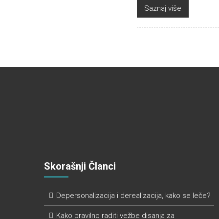
Saznaj više
Skorašnji Članci
Depersonalizacija i derealizacija, kako se leče?
Kako pravilno raditi vežbe disanja za