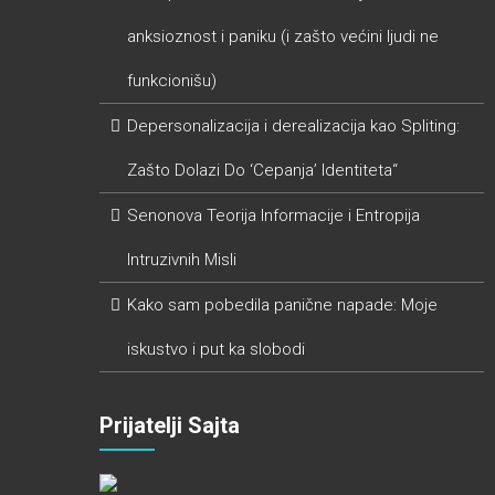
anksioznost i paniku (i zašto većini ljudi ne
funkcionišu)
Depersonalizacija i derealizacija kao Spliting:
Zašto Dolazi Do ‘Cepanja’ Identiteta“
Senonova Teorija Informacije i Entropija
Intruzivnih Misli
Kako sam pobedila panične napade: Moje
iskustvo i put ka slobodi
Prijatelji Sajta