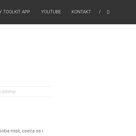
 TOOLKIT APP.
YOUTUBE
KONTAKT
sizofrenija
soba misli, oseća se i