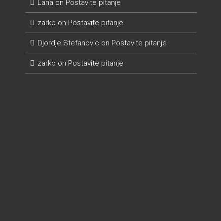
Lana
on
Postavite pitanje
zarko
on
Postavite pitanje
Djordje Stefanovic
on
Postavite pitanje
zarko
on
Postavite pitanje