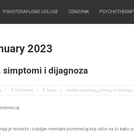
PSIHOTERAPIJSKE USLUGE
CENOVNIK
PSYCHOTHERAPY
nuary 2023
, simptomi i dijagnoza
,
,
,
ko
0 Comment
Razno
mentalni poremecaj
psihoza
shizofrenija
enija je hronični i ozbiljan mentalni poremećaj koji utiče na to kako o