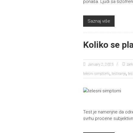
ponaša. Ljudi sa šizofr
Saznaj više
Koliko se p
January 2, 2023
zar
,
,
telesni simptomi
testiranje
tes
Test je namenjne da odre
svrhu procene subjektivn