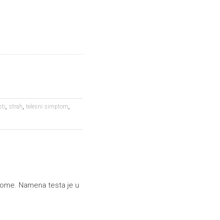
,
,
,
sti
strah
telesni simptom
ptome. Namena testa je u