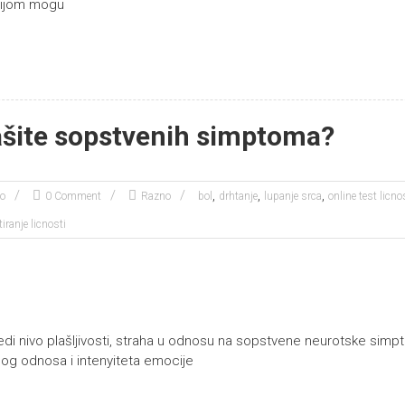
enijom mogu
lašite sopstvenih simptoma?
,
,
,
ko
0 Comment
Razno
bol
drhtanje
lupanje srca
online test licno
tiranje licnosti
di nivo plašljivosti, straha u odnosu na sopstvene neurotske sim
og odnosa i intenyiteta emocije