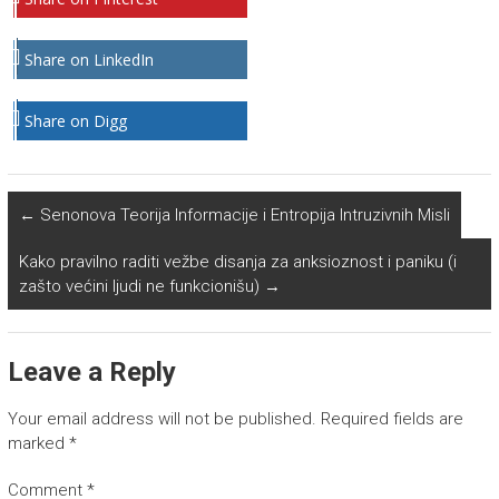
Share on LinkedIn
Share on Digg
←
Senonova Teorija Informacije i Entropija Intruzivnih Misli
Kako pravilno raditi vežbe disanja za anksioznost i paniku (i
zašto većini ljudi ne funkcionišu)
→
Leave a Reply
Your email address will not be published.
Required fields are
marked
*
Comment
*