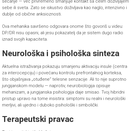
sećanje — već privremeno smanjuje kontakt sa celim doživljajem
sebe ili sveta. Zato se iskustvo doživljava kao naglo, intenzivno i
dublje od obične anksioznosti.
Ova mehanika savršeno odgovara onome što govoriš u videu:
DP/DR nisu opasni, ali jesu pokazatelj da je sistem dugo radio
iznad svojih kapaciteta.
Neurološka i psihološka sinteza
Aktuelna istraživanja pokazuju smanjenu aktivaciju insule (centra
za interocepciju) i povećanu kontrolu prefrontalnog korteksa,
što objašnjava „otuđene“ telesne senzacije. Ali to nije suprotno
jungijanskom modelu — naprotiv, neurobiologija opisuje
mehanizam, a jungijanska psihologija daje smisao. Tvoj hibridni
pristup upravo na tome insistira: simptomi su realni i neurološki
merljivi, ali ujedno i duboko psihološki i simbolički.
Terapeutski pravac