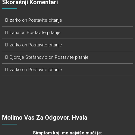
Skorašnji Komentari
zarko
on
Postavite pitanje
Lana
on
Postavite pitanje
zarko
on
Postavite pitanje
Djordje Stefanovic
on
Postavite pitanje
zarko
on
Postavite pitanje
Molimo Vas Za Odgovor. Hvala
Simptom koji me najviše muči je: