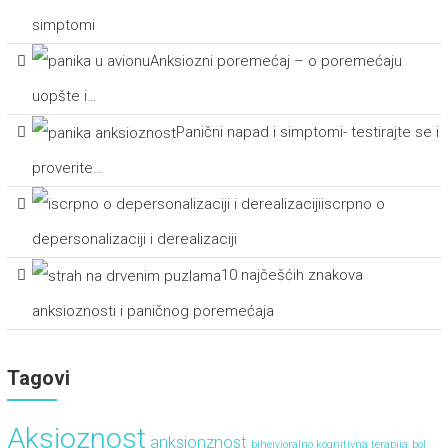
simptomi
Anksiozni poremećaj – o poremećaju
uopšte i…
Panični napad i simptomi- testirajte se i
proverite…
iscrpno o
depersonalizaciji i derealizaciji
10 najčešćih znakova
anksioznosti i paničnog poremećaja
Tagovi
Aksioznost
anksionznost
bihejvioralno kognitivna terapija
bol