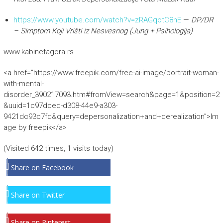
https://www.youtube.com/watch?v=zRAGqotC8nE
—
DP/DR
– Simptom Koji Vrišti iz Nesvesnog (Jung + Psihologija)
www.kabinetagora.rs
<a href=”https://www.freepik.com/free-ai-image/portrait-woman-
with-mental-
disorder_390217093.htm#fromView=search&page=1&position=2
&uuid=1c97dced-d308-44e9-a303-
9421dc93c7fd&query=depersonalization+and+derealization”>Im
age by freepik</a>
(Visited 642 times, 1 visits today)
Share on Facebook
Share on Twitter
Share on Pinterest