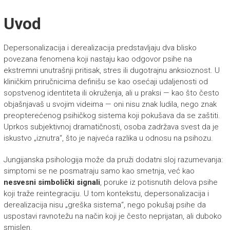
Uvod
Depersonalizacija i derealizacija predstavljaju dva blisko
povezana fenomena koji nastaju kao odgovor psihe na
ekstremni unutrašnji pritisak, stres ili dugotrajnu anksioznost. U
kliničkim priručnicima definišu se kao osećaji udaljenosti od
sopstvenog identiteta ili okruženja, ali u praksi — kao što često
objašnjavaš u svojim videima — oni nisu znak ludila, nego znak
preopterećenog psihičkog sistema koji pokušava da se zaštiti.
Uprkos subjektivnoj dramatičnosti, osoba zadržava svest da je
iskustvo „iznutra“, što je najveća razlika u odnosu na psihozu.
Jungijanska psihologija može da pruži dodatni sloj razumevanja:
simptomi se ne posmatraju samo kao smetnja, već kao
nesvesni simbolički signali
, poruke iz potisnutih delova psihe
koji traže reintegraciju. U tom kontekstu, depersonalizacija i
derealizacija nisu „greška sistema“, nego pokušaj psihe da
uspostavi ravnotežu na način koji je često neprijatan, ali duboko
smislen.