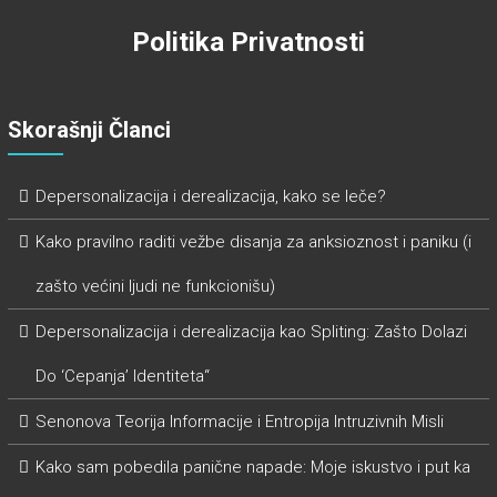
Politika Privatnosti
Skorašnji Članci
Depersonalizacija i derealizacija, kako se leče?
Kako pravilno raditi vežbe disanja za anksioznost i paniku (i
zašto većini ljudi ne funkcionišu)
Depersonalizacija i derealizacija kao Spliting: Zašto Dolazi
Do ‘Cepanja’ Identiteta“
Senonova Teorija Informacije i Entropija Intruzivnih Misli
Kako sam pobedila panične napade: Moje iskustvo i put ka