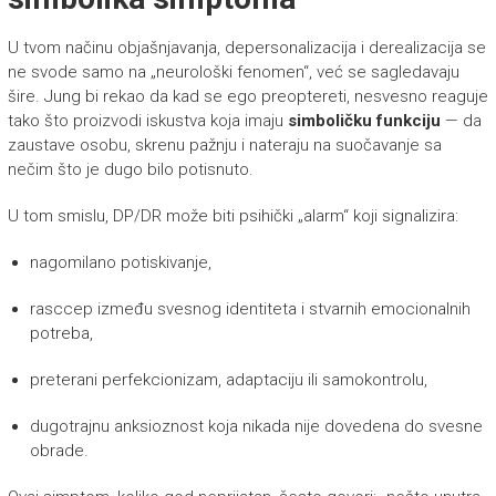
U tvom načinu objašnjavanja, depersonalizacija i derealizacija se
ne svode samo na „neurološki fenomen“, već se sagledavaju
šire. Jung bi rekao da kad se ego preoptereti, nesvesno reaguje
tako što proizvodi iskustva koja imaju
simboličku funkciju
— da
zaustave osobu, skrenu pažnju i nateraju na suočavanje sa
nečim što je dugo bilo potisnuto.
U tom smislu, DP/DR može biti psihički „alarm“ koji signalizira:
nagomilano potiskivanje,
rasccep između svesnog identiteta i stvarnih emocionalnih
potreba,
preterani perfekcionizam, adaptaciju ili samokontrolu,
dugotrajnu anksioznost koja nikada nije dovedena do svesne
obrade.