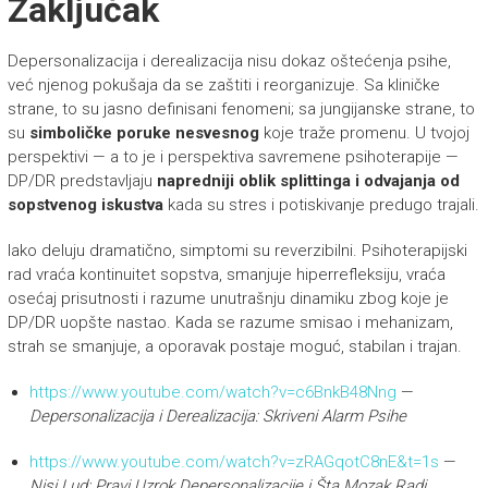
Zaključak
Depersonalizacija i derealizacija nisu dokaz oštećenja psihe,
već njenog pokušaja da se zaštiti i reorganizuje. Sa kliničke
strane, to su jasno definisani fenomeni; sa jungijanske strane, to
su
simboličke poruke nesvesnog
koje traže promenu. U tvojoj
perspektivi — a to je i perspektiva savremene psihoterapije —
DP/DR predstavljaju
napredniji oblik splittinga i odvajanja od
sopstvenog iskustva
kada su stres i potiskivanje predugo trajali.
Iako deluju dramatično, simptomi su reverzibilni. Psihoterapijski
rad vraća kontinuitet sopstva, smanjuje hiperrefleksiju, vraća
osećaj prisutnosti i razume unutrašnju dinamiku zbog koje je
DP/DR uopšte nastao. Kada se razume smisao i mehanizam,
strah se smanjuje, a oporavak postaje moguć, stabilan i trajan.
https://www.youtube.com/watch?v=c6BnkB48Nng
—
Depersonalizacija i Derealizacija: Skriveni Alarm Psihe
https://www.youtube.com/watch?v=zRAGqotC8nE&t=1s
—
Nisi Lud: Pravi Uzrok Depersonalizacije i Šta Mozak Radi