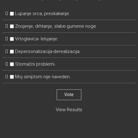
Lupanje srca, preskakanje.
Znojenje, drhtanje, slabe-gumene noge.
Vrtoglavica- lelujanje.
Depersonalizacija-derealizacija.
Stomačni problemi.
Moj simptom nije naveden.
View Results