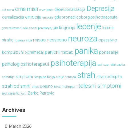
Depresija
crne misli
depersonalizacija
cbt
cena
crvenjenje
emocija
derealizacija
gde pronaci doborg psihoterapeuta
emocije
lecenje
kognicija
lecenje
generalizovani anksiozni poremecaj
kbt
neuroza
misao
nesvesno
straha
opsesivno
lupanje srca
panika
panicni napad
kompulzivni poremecaj
ponasanje
psihoterapija
psiholog
psihoterapeut
psihoza
relaksacija
strah
simptomi
strah od ispita
saradnja
Socijalna fobija
sta je neuroza
telesni simptomi
strah od smrti
svesno
stres
telesni simptom
Zarko Petrovic
testiranje licnosti
Archives
March 2026