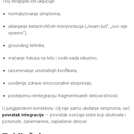
Tvoj terapijski stil uključuje:
normalizovanje simptoma,
uklanjanje katastrofičnih interpretacija („nisam lud“, „ovo nije
opasno“),
grounding tehnike,
vraćanje fokusa na telo i ovde-sada iskustvo,
razumevanje unutrašnjih konflikata,
uvođenje zdrave emocionalne ekspresije,
postepenu reintegraciju fragmentisanih delova ličnosti.
U jungijanskom kontekstu: cilj nije samo ukidanje simptoma, već
povratak integracije
— povratak osećaja sebe koji obuhvata i
potisnute, zanemarene, zaplašene delove.