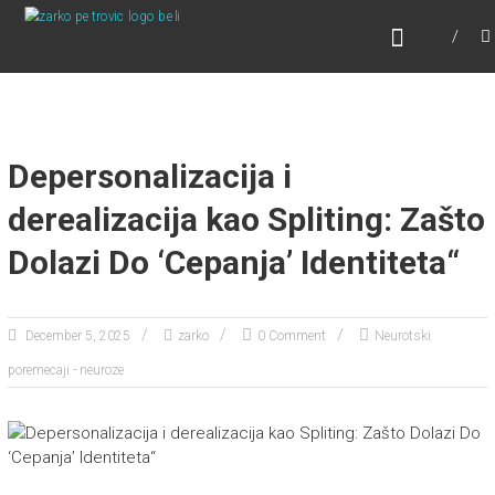
Skip
ONLINE PSIHOTERAPIJA
to
Online Psihoterapija
content
Depersonalizacija i
derealizacija kao Spliting: Zašto
Dolazi Do ‘Cepanja’ Identiteta“
December 5, 2025
zarko
0 Comment
Neurotski
poremecaji - neuroze