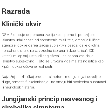
Razrada
Klinički okvir
DSM-5 opisuje depersonalizaciju kao uporno ili ponavljano
iskustvo udaljenosti od sopstvenih misli, tela, emocija ili lične
agencije, dok je derealizacija subjektivni osećaj da je okolina
nerealna, distancirana, vizuelno isprana ili „kao kulisa“. ICD
kriterijumi opisuju isto, ali naglašavaju da osoba zna da je
iskustvo subjektivno — što se u tvojim videima stalno ističe kao
ključni dokaz očuvane realnosti.
Najvažnije u kliničkoj proceni: simptomi moraju trajati dovoljno
dugo, remetiti funkcionisanje i ne smeju biti posledica supstanci
ili neuroloških stanja.
Jungijanski princip nesvesnog i
simbolika simptoma