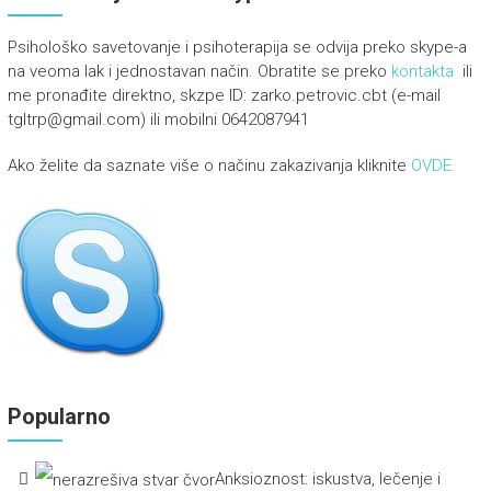
Psihološko savetovanje i psihoterapija se odvija preko skype-a
na veoma lak i jednostavan način. Obratite se preko
kontakta
ili
me pronađite direktno, skzpe ID: zarko.petrovic.cbt (e-mail
tgltrp@gmail.com) ili mobilni 0642087941
Ako želite da saznate više o načinu zakazivanja kliknite
OVDE.
Popularno
Anksioznost: iskustva, lečenje i