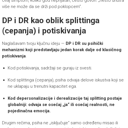
Ovaj simptom, koliko god neprijatan, često govori: „nešto unutra
više ne može da se drži pod poklopcem“.
DP i DR kao oblik splittinga
(cepanja) i potiskivanja
Naglašavam tvoju ključnu ideju —
DP i DR su psihički
mehanizmi koji predstavljaju jedan korak dalje od klasičnog
potiskivanja
.
Kod potiskivanja, sadržaji se guraju iz svesti.
Kod splittinga (cepanja), psiha odvaja delove iskustva koji se
ne uklapaju u trenutni kapacitet ega.
Kod depersonalizacije i derealizacije taj splitting postaje
globalniji: odvaja se osećaj „ja“ ili osećaj realnosti, ne
pojedinačna emocija.
Drugim rečima, psiha ne „isključuje“ samo određenu misao ili