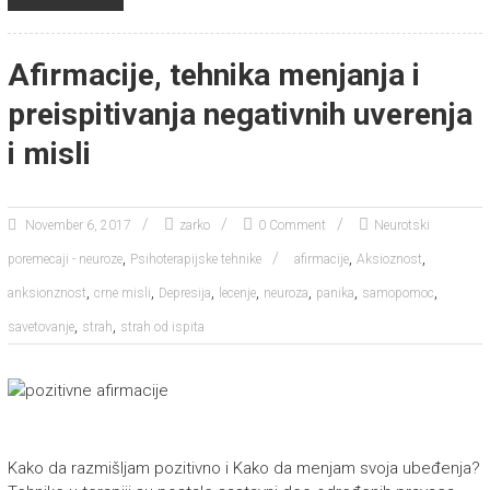
Afirmacije, tehnika menjanja i
preispitivanja negativnih uverenja
i misli
November 6, 2017
zarko
0 Comment
Neurotski
,
,
,
poremecaji - neuroze
Psihoterapijske tehnike
afirmacije
Aksioznost
,
,
,
,
,
,
,
anksionznost
crne misli
Depresija
lecenje
neuroza
panika
samopomoc
,
,
savetovanje
strah
strah od ispita
Kako da razmišljam pozitivno i Kako da menjam svoja ubeđenja?