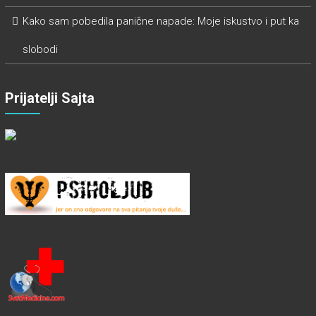
Kako sam pobedila panične napade: Moje iskustvo i put ka
slobodi
Prijatelji Sajta