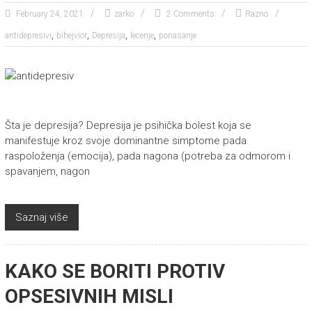
February 24, 2021
zarko
2 Comments
Razno
,
,
,
,
antidepresivi
bihejvior
Depresija
lecenje
ponasanje
Šta je depresija? Depresija je psihička bolest koja se
manifestuje kroz svoje dominantne simptome pada
raspoloženja (emocija), pada nagona (potreba za odmorom i
spavanjem, nagon
Saznaj više
KAKO SE BORITI PROTIV
OPSESIVNIH MISLI