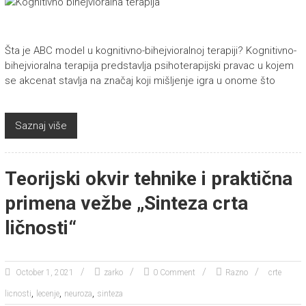
Šta je ABC model u kognitivno-bihejvioralnoj terapiji? Kognitivno-
bihejvioralna terapija predstavlja psihoterapijski pravac u kojem
se akcenat stavlja na značaj koji mišljenje igra u onome što
Saznaj više
Teorijski okvir tehnike i praktična
primena vežbe „Sinteza crta
ličnosti“
October 1, 2021
zarko
0 Comment
Razno
crte
,
,
,
licnosti
lecenje
neuroza
sinteza