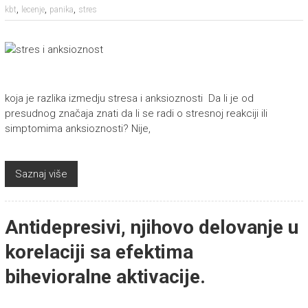
,
,
,
kbt
lecenje
panika
stres
koja je razlika izmedju stresa i anksioznosti Da li je od
presudnog značaja znati da li se radi o stresnoj reakciji ili
simptomima anksioznosti? Nije,
Saznaj više
Antidepresivi, njihovo delovanje u
korelaciji sa efektima
bihevioralne aktivacije.