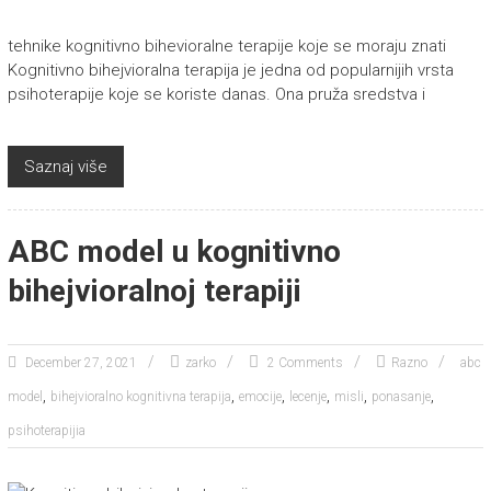
tehnike kognitivno bihevioralne terapije koje se moraju znati
Kognitivno bihejvioralna terapija je jedna od popularnijih vrsta
psihoterapije koje se koriste danas. Ona pruža sredstva i
Saznaj više
ABC model u kognitivno
bihejvioralnoj terapiji
December 27, 2021
zarko
2 Comments
Razno
abc
,
,
,
,
,
,
model
bihejvioralno kognitivna terapija
emocije
lecenje
misli
ponasanje
psihoterapijia