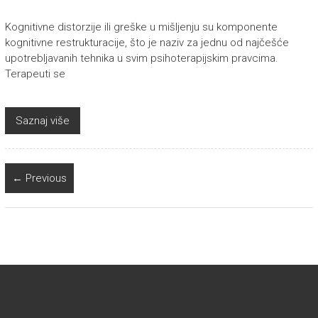
Kognitivne distorzije ili greške u mišljenju su komponente
kognitivne restrukturacije, što je naziv za jednu od najčešće
upotrebljavanih tehnika u svim psihoterapijskim pravcima.
Terapeuti se
Saznaj više
← Previous