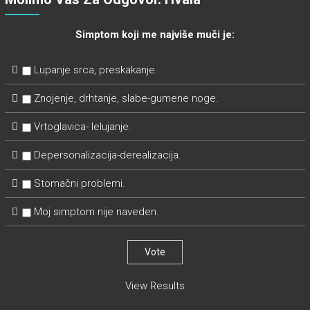
Simptom koji me najviše muči je:
Lupanje srca, preskakanje.
Znojenje, drhtanje, slabe-gumene noge.
Vrtoglavica- lelujanje.
Depersonalizacija-derealizacija.
Stomačni problemi.
Moj simptom nije naveden.
View Results