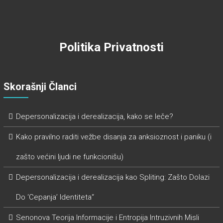
Politika Privatnosti
Skorašnji Članci
Depersonalizacija i derealizacija, kako se leče?
Kako pravilno raditi vežbe disanja za anksioznost i paniku (i
zašto većini ljudi ne funkcionišu)
Depersonalizacija i derealizacija kao Spliting: Zašto Dolazi
Do ‘Cepanja’ Identiteta“
Senonova Teorija Informacije i Entropija Intruzivnih Misli