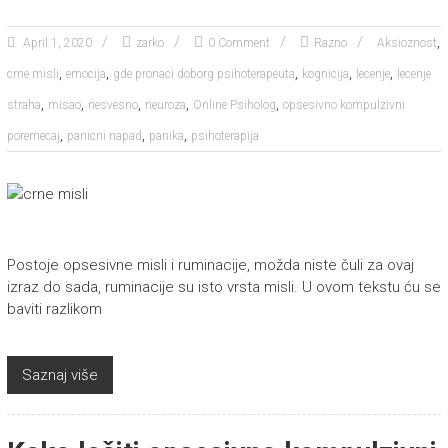
,
April 1, 2020
zarko
0 Comment
Razno
Aksioznost
,
,
,
,
,
crne misli
emocija
gde pronaci doborg psihoterapeuta
kognicija
lecenje
lecenje
,
,
,
,
,
straha
misao
nesvesno
neuroza
Online Psiholog
opsesivno kompulzivni
,
,
,
poremecaj
panicni napad
panika
psihoterapija
Postoje opsesivne misli i ruminacije, možda niste čuli za ovaj
izraz do sada, ruminacije su isto vrsta misli. U ovom tekstu ću se
baviti razlikom
Saznaj više