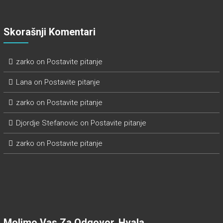
Skorašnji Komentari
zarko
on
Postavite pitanje
Lana
on
Postavite pitanje
zarko
on
Postavite pitanje
Djordje Stefanovic
on
Postavite pitanje
zarko
on
Postavite pitanje
Molimo Vas Za Odgovor. Hvala