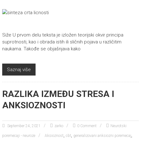
Siže U prvom delu teksta je izložen teorijski okvir principa
suprotnosti, kao i obrada istih ili sličnih pojava u različitim
naukama. Takođe se objašnjava kako
Saznaj više
RAZLIKA IZMEĐU STRESA I
ANKSIOZNOSTI
September 24, 2021
zarko
0 Comment
Neurotski
,
,
,
poremecaji - neuroze
Aksioznost
cbt
generalizovani anksiozni poremecaj