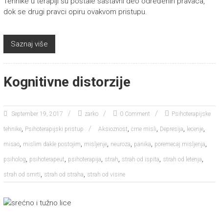
Tehnike u terapiji su postale sastavni deo određenih pravaca,
dok se drugi pravci opiru ovakvom pristupu.
Saznaj više
Kognitivne distorzije
September 19, 2017
zarko
0 Comment
Psihoterapijske
,
,
,
,
,
tehnike
Psihoterapijski pristup
Aksioznost
crne misli
Depresija
lecenje
,
,
,
,
,
,
misao
mislim dakle postojim
misljenje
neuroza
panika
poremecaj misljenja
,
,
,
,
,
,
psiholog
psihoterapeut
psihoterapija
strah
strah od ispita
strah od letenja
,
,
strah od smrti
strah od straha
strah od visine