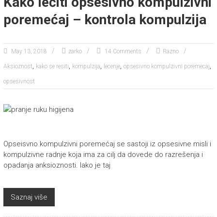
Kako lečiti opsesivno kompulzivni
poremećaj – kontrola kompulzija
May 13, 2018
zarko
14 Comments
Razno
,
,
,
,
,
Aksioznost
kako se resiti
kompulzija
lecenje
opsesivno kompulzivni poremecaj
opsesivnost
Opseisvno kompulzivni poremećaj se sastoji iz opsesivne misli i
kompulzivne radnje koja ima za cilj da dovede do razrešenja i
opadanja anksioznosti. Iako je taj
Saznaj više