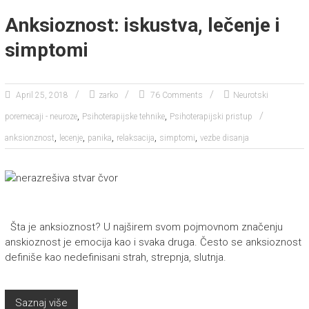
Anksioznost: iskustva, lečenje i
simptomi
April 25, 2018
zarko
76 Comments
Neurotski
,
,
poremecaji - neuroze
Psihoterapijske tehnike
Psihoterapijski pristup
,
,
,
,
,
anksionznost
lecenje
panika
relaksacija
simptomi
vezbe disanja
Šta je anksioznost? U najširem svom pojmovnom značenju
anskioznost je emocija kao i svaka druga. Često se anksioznost
definiše kao nedefinisani strah, strepnja, slutnja.
Saznaj više