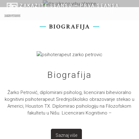
Skip
ONLINE PSIHOTERAPIJA
ZAKAŽITE SEANSU – PRVA SEANSA
to
BESPLATNA
Online Psihoterapija
content
Saznaj više
BIOGRAFIJA
Biografija
Žarko Petrović, diplomirani psiholog, licencirani bihevioralno
kognitivni psihoterapeut Srednjoškolsko obrazovanje stekao u
Americi, Houston TX. Diplomirao psihologiju na Filozofskom
fakultetu u Nišu. Licencirani Kognitivno –
Saznaj više