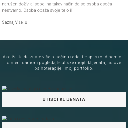
narušen doživljaj sebe, na takav način da se osoba oseća
nestvarno. Osoba opaža svoje telo ili
Saznaj Više
Ako želite da znate više o načinu rada, terapijskoj dinamici i
o meni samom pogledajte utiske mojih klijenata, uslove
psihoterapije i moj portfolio.
UTISCI KLIJENATA
Za gospodina Žarka sam prvi put čula kada ga je neko