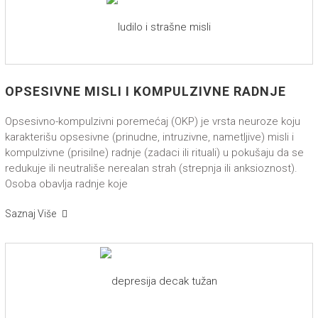
OPSESIVNE MISLI I KOMPULZIVNE RADNJE
Opsesivno-kompulzivni poremećaj (OKP) je vrsta neuroze koju
karakterišu opsesivne (prinudne, intruzivne, nametljive) misli i
kompulzivne (prisilne) radnje (zadaci ili rituali) u pokušaju da se
redukuje ili neutrališe nerealan strah (strepnja ili anksioznost).
Osoba obavlja radnje koje
Saznaj Više