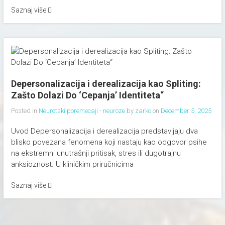
Saznaj više
Depersonalizacija i derealizacija kao Spliting:
Zašto Dolazi Do ‘Cepanja’ Identiteta“
Posted in
Neurotski poremecaji - neuroze
by
zarko
on
December 5, 2025
Uvod Depersonalizacija i derealizacija predstavljaju dva
blisko povezana fenomena koji nastaju kao odgovor psihe
na ekstremni unutrašnji pritisak, stres ili dugotrajnu
anksioznost. U kliničkim priručnicima
Saznaj više