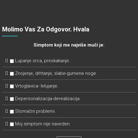
Molimo Vas Za Odgovor. Hvala
Simptom koji me najviše muči je:
Lupanje srca, preskakanje.
Znojenje, drhtanje, slabe-gumene noge.
Vrtoglavica- lelujanje.
Depersonalizacija-derealizacija.
Stomačni problemi.
Moj simptom nije naveden.