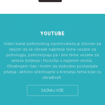
YOUTUBE
Video kanal psiholoskog savetovalista je stvoren sa
idejom da se obrade najbitnije teme vezane za
psihologiju, psihoterpiaju pa i šire teme vezane za
umeće življenja i filozofiju u najširem smislu.
Ohrabrujem Vas i molim da slobodno postavljate
pitanja i aktivno učestvujete u kreiranju tema koje cu
obrađivati.
SAZNAJ VIŠE