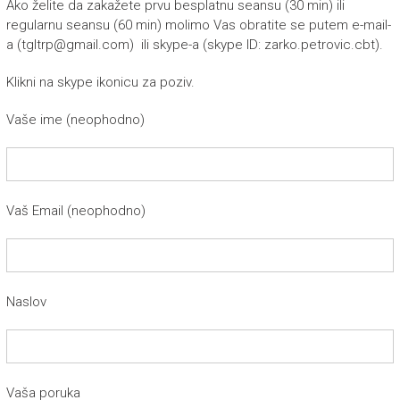
Ako želite da zakažete prvu besplatnu seansu (30 min) ili
regularnu seansu (60 min) molimo Vas obratite se putem e-mail-
a (tgltrp@gmail.com) ili skype-a (skype ID: zarko.petrovic.cbt).
Klikni na skype ikonicu za poziv.
Vaše ime (neophodno)
Vaš Email (neophodno)
Naslov
Vaša poruka