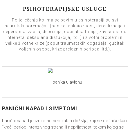
PSIHOTERAPIJSKE USLUGE
Polje lečenja kojima se bavim u psihoterapiji su svi
neurotski poremećaji (panika, anksioznost, derealizacija i
depersonalizacija, depresija, socijalna fobija, zavisnost od
interneta, seksulana disfukcija, itd. ) i životni problemi ili
velike životne krize (poput traumatskih događaja, gubitak
voljenih osoba, krize prelaznih perioda, Itd.).
PANIČNI NAPAD I SIMPTOMI
Panični napad je izuzetno neprijatan doživljaj koji se definiše kao:
“kraći period intenzivnog straha ili neprijatnosti tokom kojeg se