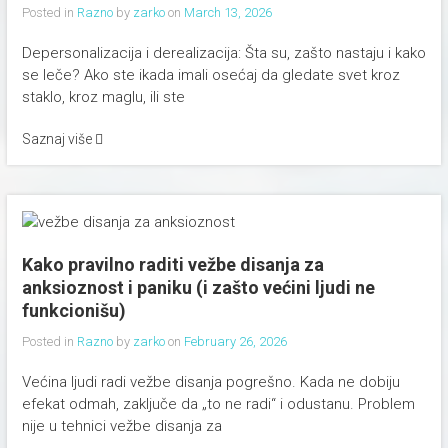
Posted in
Razno
by
zarko
on
March 13, 2026
Depersonalizacija i derealizacija: Šta su, zašto nastaju i kako
se leče? Ako ste ikada imali osećaj da gledate svet kroz
staklo, kroz maglu, ili ste
Saznaj više
Kako pravilno raditi vežbe disanja za
anksioznost i paniku (i zašto većini ljudi ne
funkcionišu)
Posted in
Razno
by
zarko
on
February 26, 2026
Većina ljudi radi vežbe disanja pogrešno. Kada ne dobiju
efekat odmah, zaključe da „to ne radi“ i odustanu. Problem
nije u tehnici vežbe disanja za