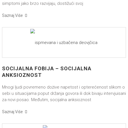
simptomi jako brzo razvijaju, dostižući svoj
Saznaj Više
SOCIJALNA FOBIJA – SOCIJALNA
ANKSIOZNOST
Mnogi ljudi povremeno dożive napetost i opterećenost slikom o
sebi u situacijama poput držanja govora ili dok bivaju intervjuisani
za novi posao. Međutim, socijalna anksioznost
Saznaj Više