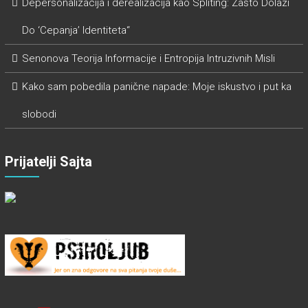
Depersonalizacija i derealizacija kao Spliting: Zašto Dolazi
Do ‘Cepanja’ Identiteta“
Senonova Teorija Informacije i Entropija Intruzivnih Misli
Kako sam pobedila panične napade: Moje iskustvo i put ka
slobodi
Prijatelji Sajta