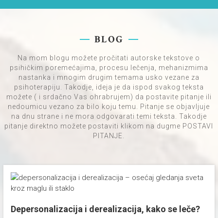
BLOG
Na mom blogu možete pročitati autorske tekstove o
psihičkim poremećajima, procesu lečenja, mehanizmima
nastanka i mnogim drugim temama usko vezane za
psihoterapiju. Takodje, ideja je da ispod svakog teksta
možete ( i srdačno Vas ohrabrujem) da postavite pitanje ili
nedoumicu vezano za bilo koju temu. Pitanje se objavljuje
na dnu strane i ne mora odgovarati temi teksta. Takodje
pitanje direktno možete postaviti klikom na dugme POSTAVI
PITANJE.
Depersonalizacija i derealizacija, kako se leče?