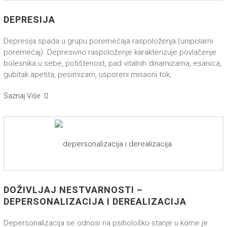
DEPRESIJA
Depresija spada u grupu poremećaja raspoloženja (unipolarni
poremećaj). Depresivno raspoloženje karakterizuje povlačenje
bolesnika u sebe, potištenost, pad vitalnih dinamizama, esanica,
gubitak apetita, pesimizam, usporeni misaoni tok,
Saznaj Više
DOŽIVLJAJ NESTVARNOSTI –
DEPERSONALIZACIJA I DEREALIZACIJA
Depersonalizacija se odnosi na psihološko stanje u kome je