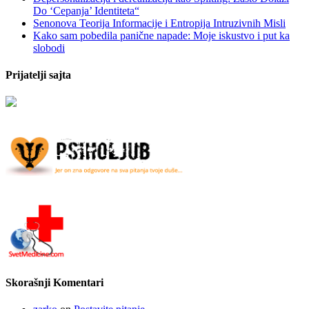
Do ‘Cepanja’ Identiteta“
Senonova Teorija Informacije i Entropija Intruzivnih Misli
Kako sam pobedila panične napade: Moje iskustvo i put ka
slobodi
Prijatelji sajta
Skorašnji Komentari