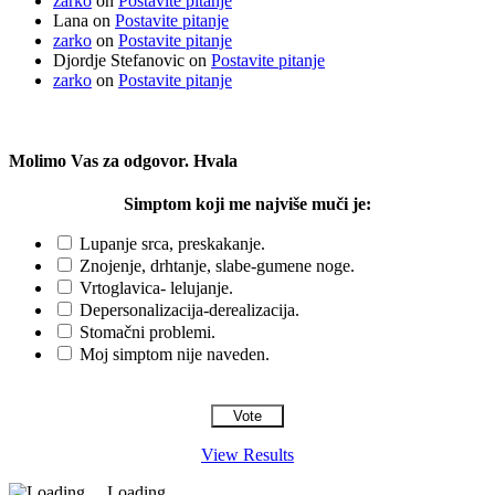
zarko
on
Postavite pitanje
Lana
on
Postavite pitanje
zarko
on
Postavite pitanje
Djordje Stefanovic
on
Postavite pitanje
zarko
on
Postavite pitanje
Molimo Vas za odgovor. Hvala
Simptom koji me najviše muči je:
Lupanje srca, preskakanje.
Znojenje, drhtanje, slabe-gumene noge.
Vrtoglavica- lelujanje.
Depersonalizacija-derealizacija.
Stomačni problemi.
Moj simptom nije naveden.
View Results
Loading ...