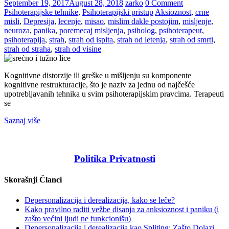
September 19, 2017
August 28, 2018
zarko
0 Comment
Psihoterapijske tehnike
,
Psihoterapijski pristup
Aksioznost
,
crne
misli
,
Depresija
,
lecenje
,
misao
,
mislim dakle postojim
,
misljenje
,
neuroza
,
panika
,
poremecaj misljenja
,
psiholog
,
psihoterapeut
,
psihoterapija
,
strah
,
strah od ispita
,
strah od letenja
,
strah od smrti
,
strah od straha
,
strah od visine
Kognitivne distorzije ili greške u mišljenju su komponente
kognitivne restrukturacije, što je naziv za jednu od najčešće
upotrebljavanih tehnika u svim psihoterapijskim pravcima. Terapeuti
se
Saznaj više
Politika Privatnosti
Skorašnji Članci
Depersonalizacija i derealizacija, kako se leče?
Kako pravilno raditi vežbe disanja za anksioznost i paniku (i
zašto većini ljudi ne funkcionišu)
Depersonalizacija i derealizacija kao Spliting: Zašto Dolazi