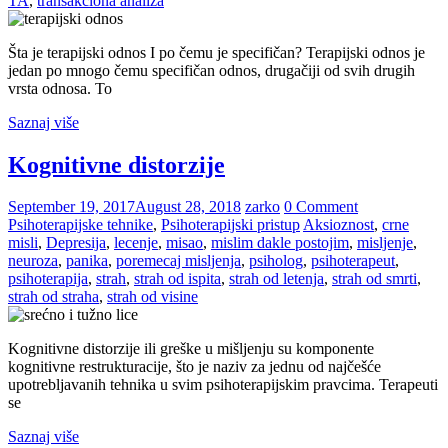
TA
,
transakciona analiza
Šta je terapijski odnos I po čemu je specifičan? Terapijski odnos je
jedan po mnogo čemu specifičan odnos, drugačiji od svih drugih
vrsta odnosa. To
Saznaj više
Kognitivne distorzije
September 19, 2017
August 28, 2018
zarko
0 Comment
Psihoterapijske tehnike
,
Psihoterapijski pristup
Aksioznost
,
crne
misli
,
Depresija
,
lecenje
,
misao
,
mislim dakle postojim
,
misljenje
,
neuroza
,
panika
,
poremecaj misljenja
,
psiholog
,
psihoterapeut
,
psihoterapija
,
strah
,
strah od ispita
,
strah od letenja
,
strah od smrti
,
strah od straha
,
strah od visine
Kognitivne distorzije ili greške u mišljenju su komponente
kognitivne restrukturacije, što je naziv za jednu od najčešće
upotrebljavanih tehnika u svim psihoterapijskim pravcima. Terapeuti
se
Saznaj više