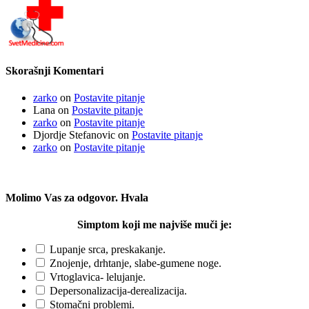
Skorašnji Komentari
zarko
on
Postavite pitanje
Lana
on
Postavite pitanje
zarko
on
Postavite pitanje
Djordje Stefanovic
on
Postavite pitanje
zarko
on
Postavite pitanje
Molimo Vas za odgovor. Hvala
Simptom koji me najviše muči je:
Lupanje srca, preskakanje.
Znojenje, drhtanje, slabe-gumene noge.
Vrtoglavica- lelujanje.
Depersonalizacija-derealizacija.
Stomačni problemi.