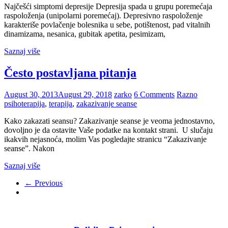
Najčešći simptomi depresije Depresija spada u grupu poremećaja
raspoloženja (unipolarni poremećaj). Depresivno raspoloženje
karakteriše povlačenje bolesnika u sebe, potištenost, pad vitalnih
dinamizama, nesanica, gubitak apetita, pesimizam,
Saznaj više
Često postavljana pitanja
August 30, 2013
August 29, 2018
zarko
6 Comments
Razno
psihoterapija
,
terapija
,
zakazivanje seanse
Kako zakazati seansu? Zakazivanje seanse je veoma jednostavno,
dovoljno je da ostavite Vaše podatke na kontakt strani. U slučaju
ikakvih nejasnoća, molim Vas pogledajte stranicu “Zakazivanje
seanse”. Nakon
Saznaj više
← Previous