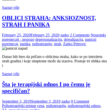
Saznaj više
OBLICI STRAHA: ANKSIOZNOST,
STRAH I PANIKA
February 25, 2020
February 25, 2020
zarko
2 Comments
Neurotski
poremecaji - neuroze
depersonalizacija
,
derealizacija
,
panicni
poremecaj
,
panika
,
psihoterapija
,
strah
,
Zarko Petrovic
Danas bih hteo da pričam o oblicima straha, kako se po intezitetu
strah gradira i koje simptome može da izaziva. Postoje tri oblika stra
i
Saznaj više
Šta je terapijski odnos I po čemu je
specifičan?
September 3, 2019
September 3, 2019
zarko
0 Comment
Psihoterapijski pristup
cena
,
psihoterapija
,
psihoterapijski odnos
,