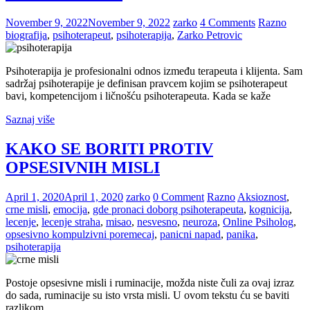
November 9, 2022
November 9, 2022
zarko
4 Comments
Razno
biografija
,
psihoterapeut
,
psihoterapija
,
Zarko Petrovic
Psihoterapija je profesionalni odnos između terapeuta i klijenta. Sam
sadržaj psihoterapije je definisan pravcem kojim se psihoterapeut
bavi, kompetencijom i ličnošću psihoterapeuta. Kada se kaže
Saznaj više
KAKO SE BORITI PROTIV
OPSESIVNIH MISLI
April 1, 2020
April 1, 2020
zarko
0 Comment
Razno
Aksioznost
,
crne misli
,
emocija
,
gde pronaci doborg psihoterapeuta
,
kognicija
,
lecenje
,
lecenje straha
,
misao
,
nesvesno
,
neuroza
,
Online Psiholog
,
opsesivno kompulzivni poremecaj
,
panicni napad
,
panika
,
psihoterapija
Postoje opsesivne misli i ruminacije, možda niste čuli za ovaj izraz
do sada, ruminacije su isto vrsta misli. U ovom tekstu ću se baviti
razlikom