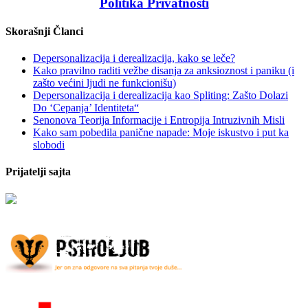
Politika Privatnosti
Skorašnji Članci
Depersonalizacija i derealizacija, kako se leče?
Kako pravilno raditi vežbe disanja za anksioznost i paniku (i
zašto većini ljudi ne funkcionišu)
Depersonalizacija i derealizacija kao Spliting: Zašto Dolazi
Do ‘Cepanja’ Identiteta“
Senonova Teorija Informacije i Entropija Intruzivnih Misli
Kako sam pobedila panične napade: Moje iskustvo i put ka
slobodi
Prijatelji sajta