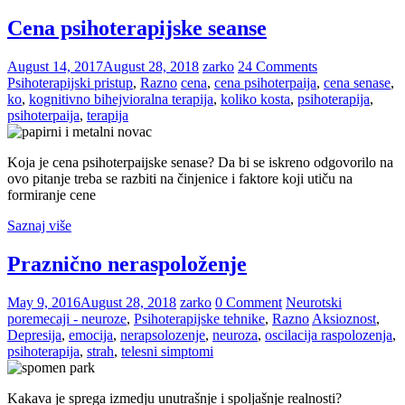
Cena psihoterapijske seanse
August 14, 2017
August 28, 2018
zarko
24 Comments
Psihoterapijski pristup
,
Razno
cena
,
cena psihoterpaija
,
cena senase
,
ko
,
kognitivno bihejvioralna terapija
,
koliko kosta
,
psihoterapija
,
psihoterpaija
,
terapija
Koja je cena psihoterpaijske senase? Da bi se iskreno odgovorilo na
ovo pitanje treba se razbiti na činjenice i faktore koji utiču na
formiranje cene
Saznaj više
Praznično neraspoloženje
May 9, 2016
August 28, 2018
zarko
0 Comment
Neurotski
poremecaji - neuroze
,
Psihoterapijske tehnike
,
Razno
Aksioznost
,
Depresija
,
emocija
,
nerapsolozenje
,
neuroza
,
oscilacija raspolozenja
,
psihoterapija
,
strah
,
telesni simptomi
Kakava je sprega izmedju unutrašnje i spoljašnje realnosti?