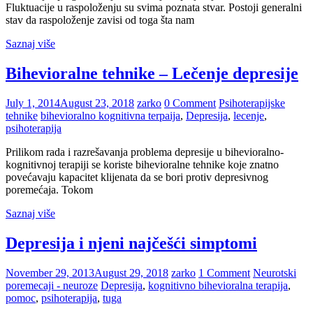
Fluktuacije u raspoloženju su svima poznata stvar. Postoji generalni
stav da raspoloženje zavisi od toga šta nam
Saznaj više
Bihevioralne tehnike – Lečenje depresije
July 1, 2014
August 23, 2018
zarko
0 Comment
Psihoterapijske
tehnike
bihevioralno kognitivna terpaija
,
Depresija
,
lecenje
,
psihoterapija
Prilikom rada i razrešavanja problema depresije u bihevioralno-
kognitivnoj terapiji se koriste bihevioralne tehnike koje znatno
povećavaju kapacitet klijenata da se bori protiv depresivnog
poremećaja. Tokom
Saznaj više
Depresija i njeni najčešći simptomi
November 29, 2013
August 29, 2018
zarko
1 Comment
Neurotski
poremecaji - neuroze
Depresija
,
kognitivno bihevioralna terapija
,
pomoc
,
psihoterapija
,
tuga