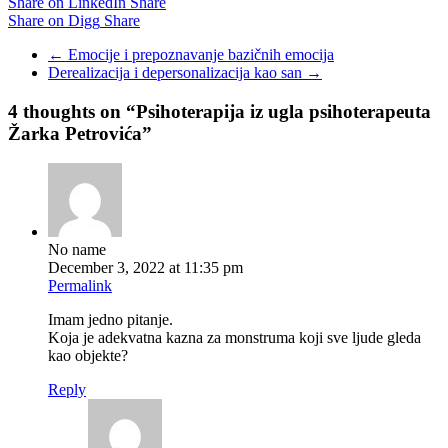
Share on LinkedIn
Share
Share on Digg
Share
←
Emocije i prepoznavanje bazičnih emocija
Derealizacija i depersonalizacija kao san
→
4 thoughts on “
Psihoterapija iz ugla psihoterapeuta
Žarka Petrovića
”
No name
December 3, 2022 at 11:35 pm
Permalink
Imam jedno pitanje.
Koja je adekvatna kazna za monstruma koji sve ljude gleda
kao objekte?
Reply