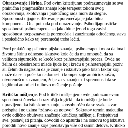
Obrazovanje i širina.
Pod ovim kriterijumu podrazumevaju se sva
praktična i pragmatična znanja koje terapeut tokom svog
obrazovanja, školovanja i praktičnog rada mora da stegne.
Sposobnost dijagnostifikovanje poremećaja je jako bitna
komponenta. Ona potpada pod obrazovanje. Psihodijagnostičke
sposobnosti psihoterapeuta su jako bitne jer od toga zavisi
sposobnost prepoznavanja poremećaja i zauzimanja određenog stava
i posledično kako taj poremećaj treba lečiti.
Pord praktičnog psihoterapijsko znanja, psihoterapeut mora da ima i
životnu širinu odnosno iskustvo koje će da mu omogući da sa
velikom sigurnošću se kreće kroz psihoterapijski proces. Ovde ne
želim da obeshrabriti mlade ljude koji kreću u psihoterapijski poziv,
ali želim da naglasim da je znanje i iskustvo jako bitan faktor koji
može da se u početku nadomesti i kompenzuje ambicioznošću,
otvorenošću ka znanjem, želje za saznanjem i spremnosti da se
legitimni autoritet i njihovo mišljenje poštuje.
Kritičko mišljenje
. Pod kritički mišljenjem ovde podrazumevam
sposobnost čoveka da razmišlja logički i da to mišljenje bude
upravljeno ka istinskom znanju, sposobnošću da se svaka stvar
preispita i ne uzima “zdravo za gotovo”. Sokratov termin majeutika
ovde odlično obuhvata značenje kritičkog mišljenja. Preispitivati
sve, postavljati pitanja, dovoditi do apsurda i na osnovu tog iskustva
poroditi novo znanje koje predstavlja više od samih delova. Kritičko