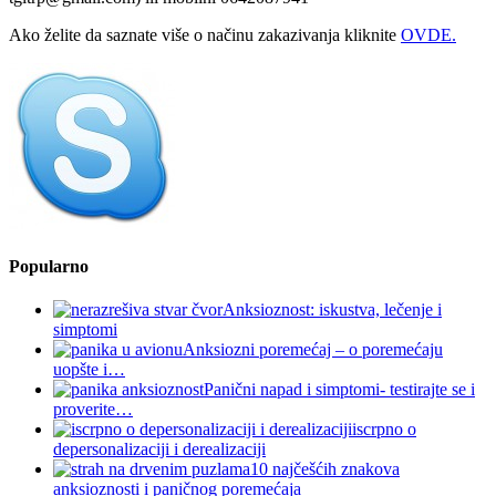
Ako želite da saznate više o načinu zakazivanja kliknite
OVDE.
Popularno
Anksioznost: iskustva, lečenje i
simptomi
Anksiozni poremećaj – o poremećaju
uopšte i…
Panični napad i simptomi- testirajte se i
proverite…
iscrpno o
depersonalizaciji i derealizaciji
10 najčešćih znakova
anksioznosti i paničnog poremećaja