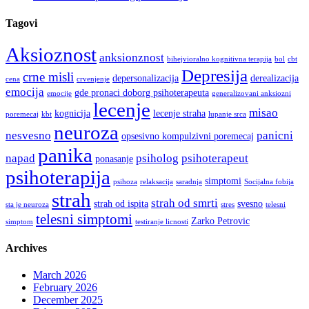
Tagovi
Aksioznost
anksionznost
bihejvioralno kognitivna terapija
bol
cbt
Depresija
crne misli
depersonalizacija
derealizacija
cena
crvenjenje
emocija
gde pronaci doborg psihoterapeuta
emocije
generalizovani anksiozni
lecenje
misao
kognicija
lecenje straha
poremecaj
kbt
lupanje srca
neuroza
nesvesno
panicni
opsesivno kompulzivni poremecaj
panika
napad
psiholog
psihoterapeut
ponasanje
psihoterapija
simptomi
psihoza
relaksacija
saradnja
Socijalna fobija
strah
strah od smrti
strah od ispita
svesno
sta je neuroza
stres
telesni
telesni simptomi
Zarko Petrovic
simptom
testiranje licnosti
Archives
March 2026
February 2026
December 2025