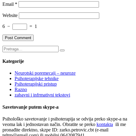
Email
*
Website
6
−
=
1
Kategorije
Neurotski poremecaji – neuroze
Psihoterapijske tehnike
Psihoterapijski pristup
Razno
zabavni i infrmativni tekstovi
Savetovanje putem skype-a
Psihološko savetovanje i psihoterapija se odvija preko skype-a na
veoma lak i jednostavan način. Obratite se preko
kontakta
ili me
pronađite direktno, skzpe ID: zarko.petrovic.cbt (e-mail
tgltrp@gmail.com) ili mobilni 0642087941