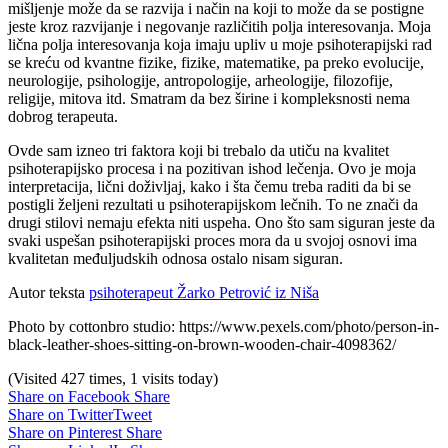
mišljenje može da se razvija i način na koji to može da se postigne
jeste kroz razvijanje i negovanje različitih polja interesovanja. Moja
lična polja interesovanja koja imaju upliv u moje psihoterapijski rad
se kreću od kvantne fizike, fizike, matematike, pa preko evolucije,
neurologije, psihologije, antropologije, arheologije, filozofije,
religije, mitova itd. Smatram da bez širine i kompleksnosti nema
dobrog terapeuta.
Ovde sam izneo tri faktora koji bi trebalo da utiču na kvalitet
psihoterapijsko procesa i na pozitivan ishod lečenja. Ovo je moja
interpretacija, lični doživljaj, kako i šta čemu treba raditi da bi se
postigli željeni rezultati u psihoterapijskom lečnih. To ne znači da
drugi stilovi nemaju efekta niti uspeha. Ono što sam siguran jeste da
svaki uspešan psihoterapijski proces mora da u svojoj osnovi ima
kvalitetan međuljudskih odnosa ostalo nisam siguran.
Autor teksta
psihoterapeut Žarko Petrović iz Niša
Photo by cottonbro studio: https://www.pexels.com/photo/person-in-
black-leather-shoes-sitting-on-brown-wooden-chair-4098362/
(Visited 427 times, 1 visits today)
Share on Facebook
Share
Share on Twitter
Tweet
Share on Pinterest
Share