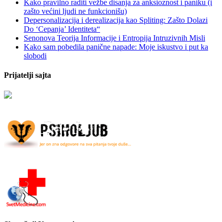
Kako pravilno raditi vežbe disanja za anksioznost i paniku (i
zašto većini ljudi ne funkcionišu)
Depersonalizacija i derealizacija kao Spliting: Zašto Dolazi
Do ‘Cepanja’ Identiteta“
Senonova Teorija Informacije i Entropija Intruzivnih Misli
Kako sam pobedila panične napade: Moje iskustvo i put ka
slobodi
Prijatelji sajta