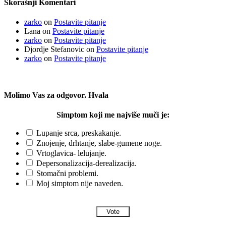
Skorašnji Komentari
zarko
on
Postavite pitanje
Lana
on
Postavite pitanje
zarko
on
Postavite pitanje
Djordje Stefanovic
on
Postavite pitanje
zarko
on
Postavite pitanje
Molimo Vas za odgovor. Hvala
Simptom koji me najviše muči je:
Lupanje srca, preskakanje.
Znojenje, drhtanje, slabe-gumene noge.
Vrtoglavica- lelujanje.
Depersonalizacija-derealizacija.
Stomačni problemi.
Moj simptom nije naveden.