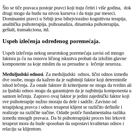
Što se tiče pravaca postoje pravci koji traju četiri i više godina, dok
drugi mogu da budu na nivou kurseva i da traju par meseci.
Dominantni pravci u Srbiji jesu bihejvioralno kognitivna terapija,
analitička psihoterapija, psihoanaliza, dinamska psihoterapija,
geštalt, transakciona, itd.
Uspeh izlečenja određenog poremećaja.
Uspeh izlečenja nekog neurotskog poremećaja zavisi od mnogo
faktora ja ću na osnovu ličnog iskustva probati da izložim glavne
komponente za koje mislim da su presudne u lečenje neuroza.
Međuljudski odnosi
. Za međuljudski odnos, lični odnos između
dve osobe, mogu da kažem da je najbitniji faktor koji determiniše
ishod lečenja. Za ostale faktore ili kriterijume ne mogu da tvrdim ali
za ljudski odnos mogu da garantujem da je najbitnija komponenta u
samom lečenju. Zapravo ovaj faktor je jedini zajednički faktor koji
sve psihoterapije nužno moraju da dele i sadrže. Zavisno od
terapijskog pravca i odnos terapeut klijent se različito definiše i
realizuje na različite načine. Odatle potiče fundamentalna razlika
između mnogih pravaca. Da bi psihoterapijski proces bio lekovit
terapeut mora da bude sposoban da uspostavi kvalitetan odnos i
relaciju sa klijentom.