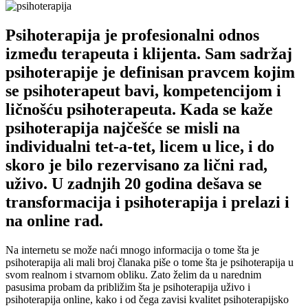
Psihoterapija je profesionalni odnos
između terapeuta i klijenta. Sam sadržaj
psihoterapije je definisan pravcem kojim
se psihoterapeut bavi, kompetencijom i
ličnošću psihoterapeuta. Kada se kaže
psihoterapija najčešće se misli na
individualni tet-a-tet, licem u lice, i do
skoro je bilo rezervisano za lični rad,
uživo. U zadnjih 20 godina dešava se
transformacija i psihoterapija i prelazi i
na online rad.
Na internetu se može naći mnogo informacija o tome šta je
psihoterapija ali mali broj članaka piše o tome šta je psihoterapija u
svom realnom i stvarnom obliku. Zato želim da u narednim
pasusima probam da približim šta je psihoterapija uživo i
psihoterapija online, kako i od čega zavisi kvalitet psihoterapijsko