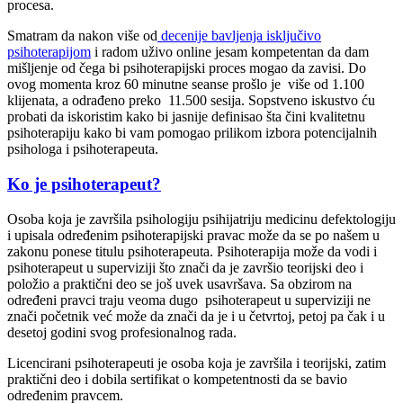
procesa.
Smatram da nakon više od
decenije bavljenja isključivo
psihoterapijom
i radom uživo online jesam kompetentan da dam
mišljenje od čega bi psihoterapijski proces mogao da zavisi. Do
ovog momenta kroz 60 minutne seanse prošlo je više od 1.100
klijenata, a odrađeno preko 11.500 sesija. Sopstveno iskustvo ću
probati da iskoristim kako bi jasnije definisao šta čini kvalitetnu
psihoterapiju kako bi vam pomogao prilikom izbora potencijalnih
psihologa i psihoterapeuta.
Ko je psihoterapeut?
Osoba koja je završila psihologiju psihijatriju medicinu defektologiju
i upisala određenim psihoterapijski pravac može da se po našem u
zakonu ponese titulu psihoterapeuta. Psihoterapija može da vodi i
psihoterapeut u superviziji što znači da je završio teorijski deo i
položio a praktični deo se još uvek usavršava. Sa obzirom na
određeni pravci traju veoma dugo psihoterapeut u superviziji ne
znači početnik već može da znači da je i u četvrtoj, petoj pa čak i u
desetoj godini svog profesionalnog rada.
Licencirani psihoterapeuti je osoba koja je završila i teorijski, zatim
praktični deo i dobila sertifikat o kompetentnosti da se bavio
određenim pravcem.