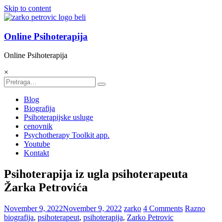
Skip to content
Online Psihoterapija
Online Psihoterapija
×
Blog
Biografija
Psihoterapijske usluge
cenovnik
Psychotherapy Toolkit app.
Youtube
Kontakt
Psihoterapija iz ugla psihoterapeuta
Žarka Petrovića
November 9, 2022
November 9, 2022
zarko
4 Comments
Razno
biografija
,
psihoterapeut
,
psihoterapija
,
Zarko Petrovic