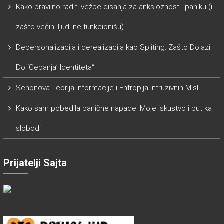
Kako pravilno raditi vežbe disanja za anksioznost i paniku (i
zašto većini ljudi ne funkcionišu)
Depersonalizacija i derealizacija kao Spliting: Zašto Dolazi
Do ‘Cepanja’ Identiteta“
Senonova Teorija Informacije i Entropija Intruzivnih Misli
Kako sam pobedila panične napade: Moje iskustvo i put ka
slobodi
Prijatelji Sajta