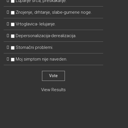
Lupanje srca, preskakanje.
Znojenje, drhtanje, slabe-gumene noge.
Vrtoglavica- lelujanje.
Depersonalizacija-derealizacija.
Stomačni problemi.
Moj simptom nije naveden.
View Results