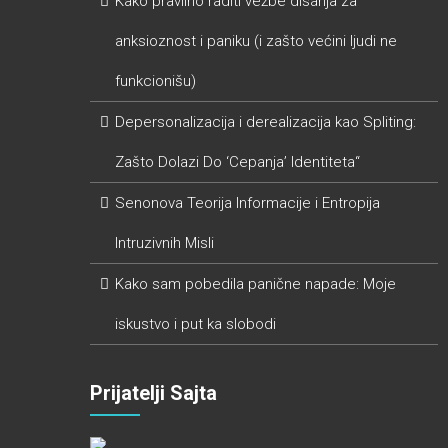
Kako pravilno raditi vežbe disanja za
anksioznost i paniku (i zašto većini ljudi ne
funkcionišu)
Depersonalizacija i derealizacija kao Spliting:
Zašto Dolazi Do ‘Cepanja’ Identiteta“
Senonova Teorija Informacije i Entropija
Intruzivnih Misli
Kako sam pobedila panične napade: Moje
iskustvo i put ka slobodi
Prijatelji Sajta