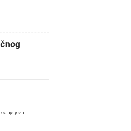
očnog
n od njegovih