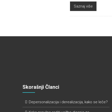
Saznaj više
Skorašnji Članci
Depersonalizacija i derealizacija, kako se leče?