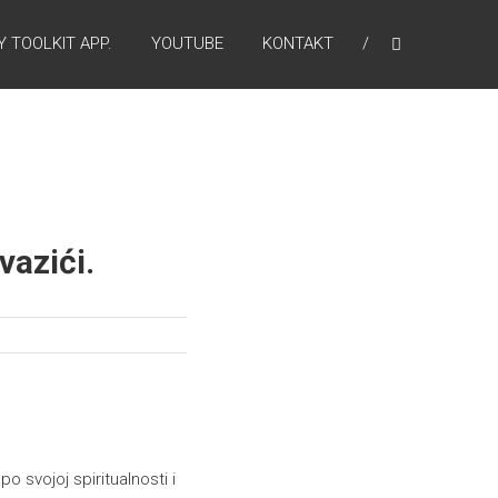
 TOOLKIT APP.
YOUTUBE
KONTAKT
vazići.
po svojoj spiritualnosti i