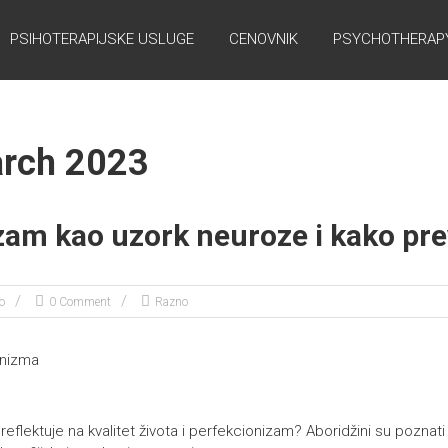
PSIHOTERAPIJSKE USLUGE
CENOVNIK
PSYCHOTHERAPY
rch 2023
zam kao uzork neuroze i kako pre
o
0 Comment
Razno
 reflektuje na kvalitet života i perfekcionizam? Aboridžini su poznati 