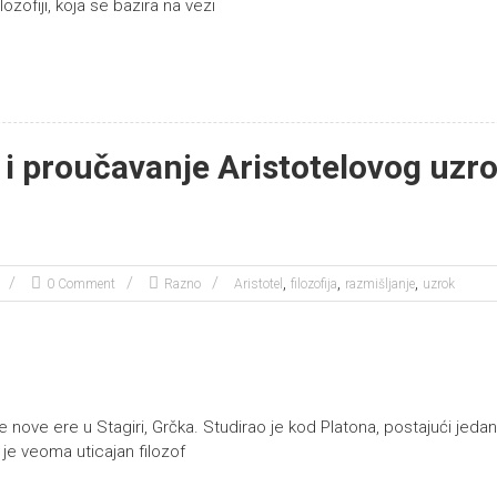
lozofiji, koja se bazira na vezi
i proučavanje Aristotelovog uzr
,
,
,
0 Comment
Razno
Aristotel
filozofija
razmišljanje
uzrok
re nove ere u Stagiri, Grčka. Studirao je kod Platona, postajući jeda
 je veoma uticajan filozof