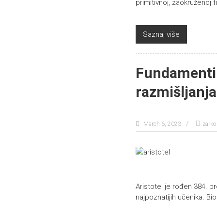
primitivnoj, zaokruženoj fi
Saznaj više
Fundamenti 
razmišljanja
March 6, 2023
zarko
Aristotel je rođen 384. p
najpoznatijih učenika. Bio