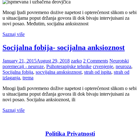
Mnogi ljudi povremeno dożive napetost i opterećenost slikom o sebi
u situacijama poput držanja govora ili dok bivaju intervjuisani za
novi posao. Međutim, socijalna anksioznost
Saznaj više
Socijalna fobija- socijalna anksioznost
January 21, 2015
August 29, 2018
zarko
2 Comments
Neurotski
poremecaji - neuroze
,
Psihoterapijske tehnike
crvenjenje
,
neuroza
,
Socijalna fobija
,
socvijalna ansksioznost
,
strah od ispita
,
strah od
izlaganja
,
trema
Mnogi ljudi povremeno dožive napetost i opterećenost slikom o sebi
u situacijama poput držanja govora ili dok bivaju intervjuisani za
novi posao. Socijalna anksioznost, ili
Saznaj više
Politika Privatnosti