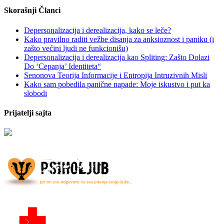
Skorašnji Članci
Depersonalizacija i derealizacija, kako se leče?
Kako pravilno raditi vežbe disanja za anksioznost i paniku (i
zašto većini ljudi ne funkcionišu)
Depersonalizacija i derealizacija kao Spliting: Zašto Dolazi
Do ‘Cepanja’ Identiteta“
Senonova Teorija Informacije i Entropija Intruzivnih Misli
Kako sam pobedila panične napade: Moje iskustvo i put ka
slobodi
Prijatelji sajta