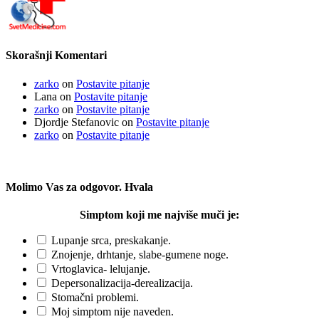
Skorašnji Komentari
zarko
on
Postavite pitanje
Lana
on
Postavite pitanje
zarko
on
Postavite pitanje
Djordje Stefanovic
on
Postavite pitanje
zarko
on
Postavite pitanje
Molimo Vas za odgovor. Hvala
Simptom koji me najviše muči je:
Lupanje srca, preskakanje.
Znojenje, drhtanje, slabe-gumene noge.
Vrtoglavica- lelujanje.
Depersonalizacija-derealizacija.
Stomačni problemi.
Moj simptom nije naveden.