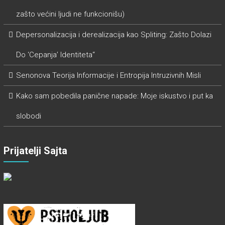
zašto većini ljudi ne funkcionišu)
Depersonalizacija i derealizacija kao Spliting: Zašto Dolazi
Do ‘Cepanja’ Identiteta“
Senonova Teorija Informacije i Entropija Intruzivnih Misli
Kako sam pobedila panične napade: Moje iskustvo i put ka
slobodi
Prijatelji Sajta