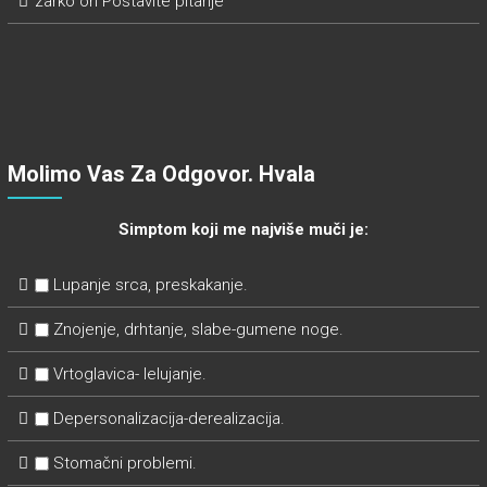
zarko
on
Postavite pitanje
Molimo Vas Za Odgovor. Hvala
Simptom koji me najviše muči je:
Lupanje srca, preskakanje.
Znojenje, drhtanje, slabe-gumene noge.
Vrtoglavica- lelujanje.
Depersonalizacija-derealizacija.
Stomačni problemi.