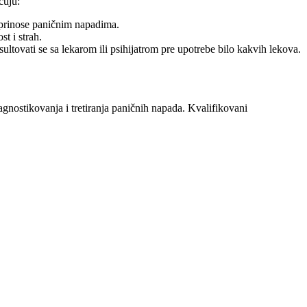
čuju:
doprinose paničnim napadima.
st i strah.
ultovati se sa lekarom ili psihijatrom pre upotrebe bilo kakvih lekova.
gnostikovanja i tretiranja paničnih napada. Kvalifikovani