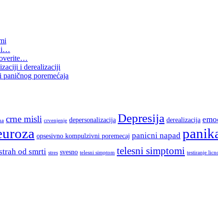
omi
e i…
proverite…
aciji i derealizaciji
i paničnog poremećaja
Depresija
crne misli
emoc
depersonalizacija
derealizacija
na
crvenjenje
euroza
panik
panicni napad
opsesivno kompulzivni poremecaj
telesni simptomi
strah od smrti
svesno
stres
telesni simptom
testiranje licn