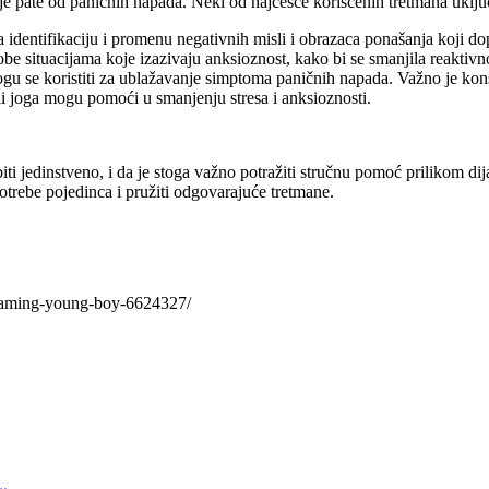
e pate od paničnih napada. Neki od najčešće korišćenih tretmana uklju
a identifikaciju i promenu negativnih misli i obrazaca ponašanja koji 
obe situacijama koje izazivaju anksioznost, kako bi se smanjila reaktivno
mogu se koristiti za ublažavanje simptoma paničnih napada. Važno je kons
li joga mogu pomoći u smanjenju stresa i anksioznosti.
jedinstveno, i da je stoga važno potražiti stručnu pomoć prilikom dija
potrebe pojedinca i pružiti odgovarajuće tretmane.
reaming-young-boy-6624327/