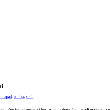
ni
ni napad
,
panika
,
strah
se obično javlja iznenada i bez jasnog razloga. Ovi napadi mogu biti za