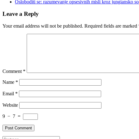
Osloboditi se: razumevanje opsesivnih misli kroz jungiansko s
Leave a Reply
Your email address will not be published.
Required fields are marked
Comment
*
Name
*
Email
*
Website
9
−
7
=