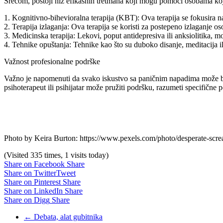
Srećom, postoji niz efikasnih tretmana koji mogu pomoći osobama koj
1. Kognitivno-bihevioralna terapija (KBT): Ova terapija se fokusira n
2. Terapija izlaganja: Ova terapija se koristi za postepeno izlaganje os
3. Medicinska terapija: Lekovi, poput antidepresiva ili anksiolitika, 
4. Tehnike opuštanja: Tehnike kao što su duboko disanje, meditacija i
Važnost profesionalne podrške
Važno je napomenuti da svako iskustvo sa paničnim napadima može biti 
psihoterapeut ili psihijatar može pružiti podršku, razumeti specifične 
Photo by Keira Burton: https://www.pexels.com/photo/desperate-sc
(Visited 335 times, 1 visits today)
Share on Facebook
Share
Share on Twitter
Tweet
Share on Pinterest
Share
Share on LinkedIn
Share
Share on Digg
Share
←
Debata, alat gubitnika