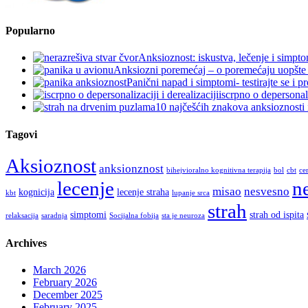
Popularno
Anksioznost: iskustva, lečenje i simpt
Anksiozni poremećaj – o poremećaju uopšt
Panični napad i simptomi- testirajte se i 
iscrpno o depersonaliz
10 najčešćih znakova anksioznosti 
Tagovi
Aksioznost
anksionznost
bihejvioralno kognitivna terapija
bol
cbt
ce
n
lecenje
misao
nesvesno
kognicija
lecenje straha
kbt
lupanje srca
strah
simptomi
strah od ispita
relaksacija
saradnja
Socijalna fobija
sta je neuroza
Archives
March 2026
February 2026
December 2025
February 2025