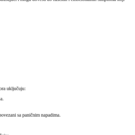
ora uključuju:
a.
i povezani sa paničnim napadima.