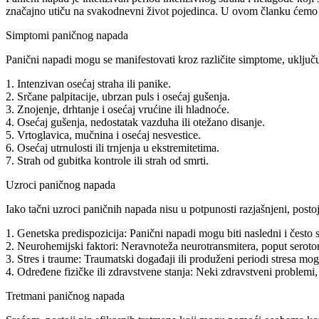
značajno utiču na svakodnevni život pojedinca. U ovom članku ćemo i
Simptomi paničnog napada
Panični napadi mogu se manifestovati kroz različite simptome, uključu
1. Intenzivan osećaj straha ili panike.
2. Srčane palpitacije, ubrzan puls i osećaj gušenja.
3. Znojenje, drhtanje i osećaj vrućine ili hladnoće.
4. Osećaj gušenja, nedostatak vazduha ili otežano disanje.
5. Vrtoglavica, mučnina i osećaj nesvestice.
6. Osećaj utrnulosti ili trnjenja u ekstremitetima.
7. Strah od gubitka kontrole ili strah od smrti.
Uzroci paničnog napada
Iako tačni uzroci paničnih napada nisu u potpunosti razjašnjeni, posto
1. Genetska predispozicija: Panični napadi mogu biti nasledni i često 
2. Neurohemijski faktori: Neravnoteža neurotransmitera, poput seroton
3. Stres i traume: Traumatski događaji ili produženi periodi stresa mo
4. Određene fizičke ili zdravstvene stanja: Neki zdravstveni problem
Tretmani paničnog napada