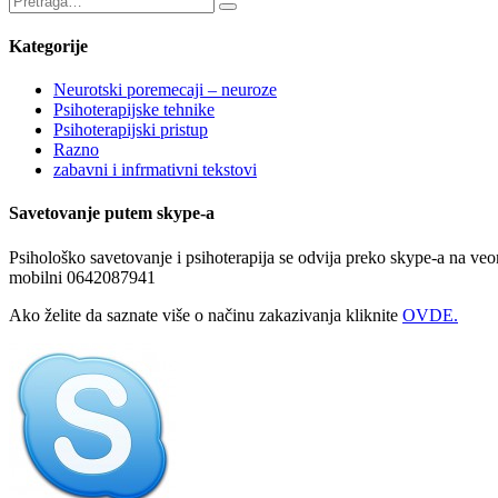
Kategorije
Neurotski poremecaji – neuroze
Psihoterapijske tehnike
Psihoterapijski pristup
Razno
zabavni i infrmativni tekstovi
Savetovanje putem skype-a
Psihološko savetovanje i psihoterapija se odvija preko skype-a na veo
mobilni 0642087941
Ako želite da saznate više o načinu zakazivanja kliknite
OVDE.