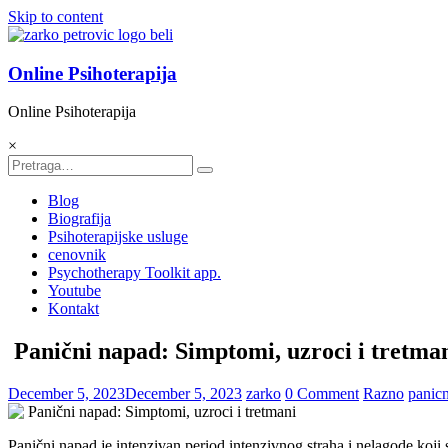
Skip to content
Online Psihoterapija
Online Psihoterapija
×
Blog
Biografija
Psihoterapijske usluge
cenovnik
Psychotherapy Toolkit app.
Youtube
Kontakt
Panični napad: Simptomi, uzroci i tretma
December 5, 2023
December 5, 2023
zarko
0 Comment
Razno
panic
Panični napad je intenzivan period intenzivnog straha i nelagode koji 