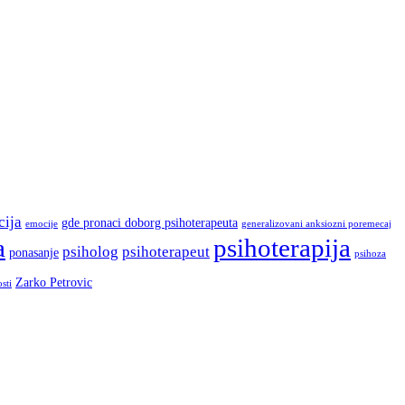
ija
gde pronaci doborg psihoterapeuta
emocije
generalizovani anksiozni poremecaj
a
psihoterapija
psiholog
psihoterapeut
ponasanje
psihoza
Zarko Petrovic
osti