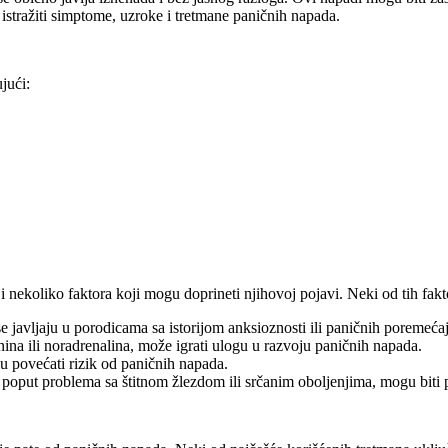
stražiti simptome, uzroke i tretmane paničnih napada.
jući:
ji nekoliko faktora koji mogu doprineti njihovoj pojavi. Neki od tih fakt
se javljaju u porodicama sa istorijom anksioznosti ili paničnih poremećaj
ina ili noradrenalina, može igrati ulogu u razvoju paničnih napada.
gu povećati rizik od paničnih napada.
i, poput problema sa štitnom žlezdom ili srčanim oboljenjima, mogu bit