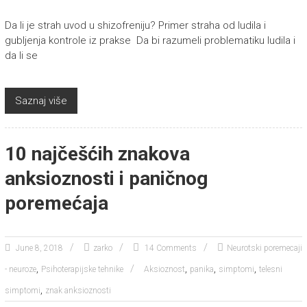
Da li je strah uvod u shizofreniju? Primer straha od ludila i
gubljenja kontrole iz prakse Da bi razumeli problematiku ludila i
da li se
Saznaj više
10 najčešćih znakova
anksioznosti i paničnog
poremećaja
June 8, 2018
zarko
14 Comments
Neurotski poremecaji
,
,
,
,
- neuroze
Psihoterapijske tehnike
Aksioznost
panika
simptomi
telesni
,
simptomi
znak anksioznosti