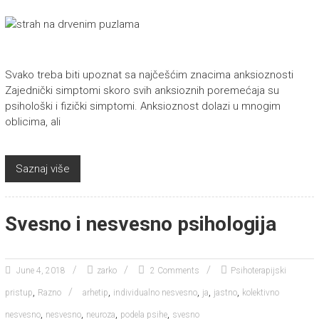
Svako treba biti upoznat sa najčešćim znacima anksioznosti
Zajednički simptomi skoro svih anksioznih poremećaja su
psihološki i fizički simptomi. Anksioznost dolazi u mnogim
oblicima, ali
Saznaj više
Svesno i nesvesno psihologija
June 4, 2018
zarko
2 Comments
Psihoterapijski
,
,
,
,
,
pristup
Razno
arhetip
individualno nesvesno
ja
jastno
kolektivno
,
,
,
,
nesvesno
nesvesno
neuroza
podela psihe
svesno