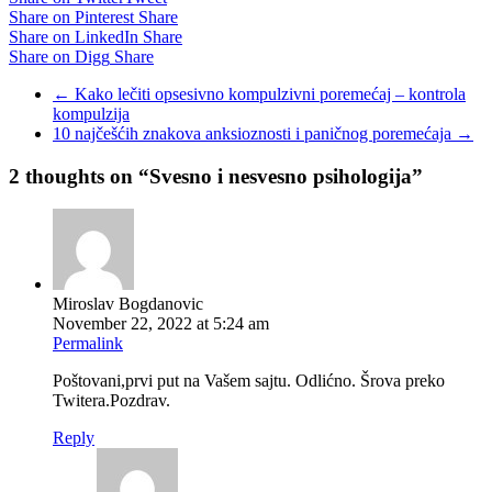
Share on Pinterest
Share
Share on LinkedIn
Share
Share on Digg
Share
←
Kako lečiti opsesivno kompulzivni poremećaj – kontrola
kompulzija
10 najčešćih znakova anksioznosti i paničnog poremećaja
→
2 thoughts on “
Svesno i nesvesno psihologija
”
Miroslav Bogdanovic
November 22, 2022 at 5:24 am
Permalink
Poštovani,prvi put na Vašem sajtu. Odlićno. Šrova preko
Twitera.Pozdrav.
Reply