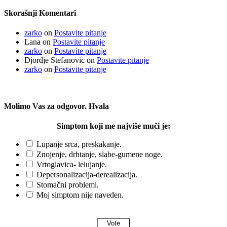
Skorašnji Komentari
zarko
on
Postavite pitanje
Lana
on
Postavite pitanje
zarko
on
Postavite pitanje
Djordje Stefanovic
on
Postavite pitanje
zarko
on
Postavite pitanje
Molimo Vas za odgovor. Hvala
Simptom koji me najviše muči je:
Lupanje srca, preskakanje.
Znojenje, drhtanje, slabe-gumene noge.
Vrtoglavica- lelujanje.
Depersonalizacija-derealizacija.
Stomačni problemi.
Moj simptom nije naveden.