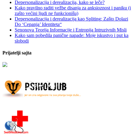
Depersonalizacija i derealizacija, kako se leče?
Kako pravilno raditi vežbe disanja za anksioznost i paniku (i
zašto većini ljudi ne funkcionišu)
Depersonalizacija i derealizacija kao Spliting: Zašto Dolazi
Do ‘Cepanja’ Identiteta“
Senonova Teorija Informacije i Entropija Intruzivnih Misli
Kako sam pobedila panične napade: Moje iskustvo i put ka
slobodi
Prijatelji sajta