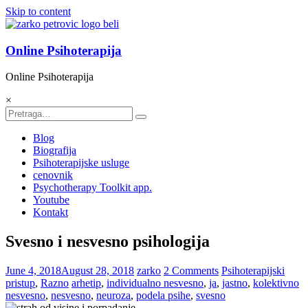
Skip to content
Online Psihoterapija
Online Psihoterapija
×
Blog
Biografija
Psihoterapijske usluge
cenovnik
Psychotherapy Toolkit app.
Youtube
Kontakt
Svesno i nesvesno psihologija
June 4, 2018
August 28, 2018
zarko
2 Comments
Psihoterapijski
pristup
,
Razno
arhetip
,
individualno nesvesno
,
ja
,
jastno
,
kolektivno
nesvesno
,
nesvesno
,
neuroza
,
podela psihe
,
svesno