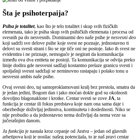
Šta je psihoterpaija?
Psiha je totalitet
, kao što je telo totalitet i skup svih fizičkih
elemenata, tako je psiha skup svih psihičkih elemenata i procesa od
svesnih pa do nesvesnih. Dominantni deo naše psihe je
nesvesni deo
koji sadrži sve delove psihe koje svest ne poznaje, jednostavno ti
delovi su svesti strani i što se nje tiče oni ne postoje. Iako ih svest ne
evidentira i ne priznaje, nemoguće je negirati da komunikacija
između ova dva entiteta ne postoji. Ta komunikacija se odvija preko
linije dodira gde nesvesni sadžaji kostantno prelaze granicu svesti i
spoljašnji svesni sadržaji se neminovno rastapaju i polako tonu u
nesvesni ambis naše psihe.
Ovaj svesni deo, taj samoproklamovani kralj bez prestola, smatra da
je jedan jedini, Bogom dan i jako moćan dokle god su okolnosti
dovoljno blagonaklone i krotke. Centar svesti se zove
JA
, ta
funkcija je centar ili fokus predstava koje nam ona sama daje i
obezbeđuje doživljaj jedinstva, kontinuiteta i doslednosti. Niko se
nije probudio a da jednostavno nema doživljaj da nema veze sa
jučerašnjim danom.
Ja funkcija
je nastala kroz cepanje od
Jastva
– jedan od glavnih
arhetipova koji je nosilac našeg potencijala, to je naš pravi centar