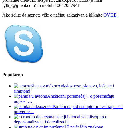
pronađite direktno, skzpe ID: zarko.petrovic.cbt (e-mail
tgltrp@gmail.com) ili mobilni 0642087941
Ako želite da saznate više o načinu zakazivanja kliknite
OVDE.
Popularno
Anksioznost: iskustva, lečenje i
simptomi
Anksiozni poremećaj – o poremećaju
uopšte i…
Panični napad i simptomi- testirajte se i
proverite…
iscrpno o
depersonalizaciji i derealizaciji
10 najčešćih znakova