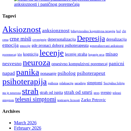
anksioznosti i paničnog poremećaja
Tagovi
Aksioznost
anksionznost
bihejvioralno kognitivna terapija
bol
cbt
Depresija
crne misli
depersonalizacija
derealizacija
cena
crvenjenje
emocija
gde pronaci doborg psihoterapeuta
emocije
generalizovani anksiozni
lecenje
misao
kognicija
lecenje straha
poremecaj
kbt
lupanje srca
neuroza
nesvesno
panicni
opsesivno kompulzivni poremecaj
panika
napad
psiholog
psihoterapeut
ponasanje
psihoterapija
simptomi
psihoza
relaksacija
saradnja
Socijalna fobija
strah
strah od smrti
strah od ispita
svesno
sta je neuroza
stres
telesni
telesni simptomi
Zarko Petrovic
simptom
testiranje licnosti
Archives
March 2026
February 2026