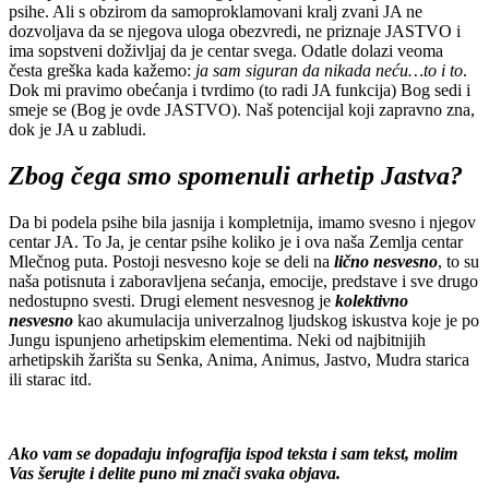
psihe. Ali s obzirom da samoproklamovani kralj zvani JA ne
dozvoljava da se njegova uloga obezvredi, ne priznaje JASTVO i
ima sopstveni doživljaj da je centar svega. Odatle dolazi veoma
česta greška kada kažemo:
ja sam siguran da nikada neću…to i to
.
Dok mi pravimo obećanja i tvrdimo (to radi JA funkcija) Bog sedi i
smeje se (Bog je ovde JASTVO). Naš potencijal koji zapravno zna,
dok je JA u zabludi.
Zbog čega smo spomenuli arhetip Jastva?
Da bi podela psihe bila jasnija i kompletnija, imamo svesno i njegov
centar JA. To Ja, je centar psihe koliko je i ova naša Zemlja centar
Mlečnog puta. Postoji nesvesno koje se deli na
lično nesvesno
, to su
naša potisnuta i zaboravljena sećanja, emocije, predstave i sve drugo
nedostupno svesti. Drugi element nesvesnog je
kolektivno
nesvesno
kao akumulacija univerzalnog ljudskog iskustva koje je po
Jungu ispunjeno arhetipskim elementima. Neki od najbitnijih
arhetipskih žarišta su Senka, Anima, Animus, Jastvo, Mudra starica
ili starac itd.
Ako vam se dopadaju infografija ispod teksta i sam tekst, molim
Vas šerujte i delite puno mi znači svaka objava.