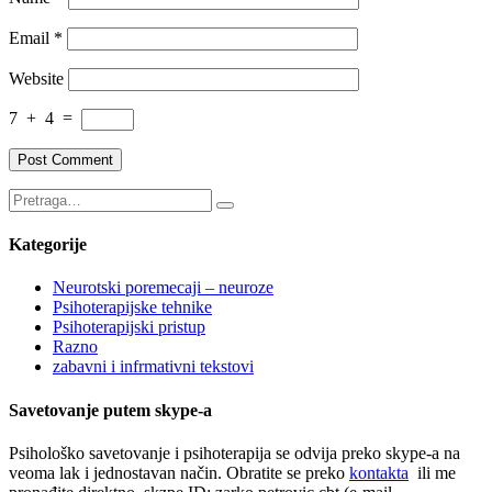
Email
*
Website
7
+
4
=
Kategorije
Neurotski poremecaji – neuroze
Psihoterapijske tehnike
Psihoterapijski pristup
Razno
zabavni i infrmativni tekstovi
Savetovanje putem skype-a
Psihološko savetovanje i psihoterapija se odvija preko skype-a na
veoma lak i jednostavan način. Obratite se preko
kontakta
ili me