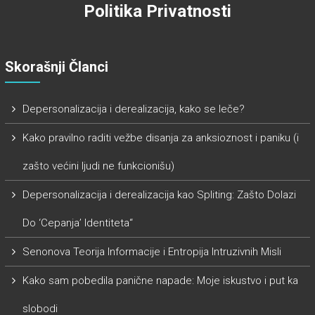
Politika Privatnosti
Skorašnji Članci
Depersonalizacija i derealizacija, kako se leče?
Kako pravilno raditi vežbe disanja za anksioznost i paniku (i
zašto većini ljudi ne funkcionišu)
Depersonalizacija i derealizacija kao Spliting: Zašto Dolazi
Do ‘Cepanja’ Identiteta“
Senonova Teorija Informacije i Entropija Intruzivnih Misli
Kako sam pobedila panične napade: Moje iskustvo i put ka
slobodi