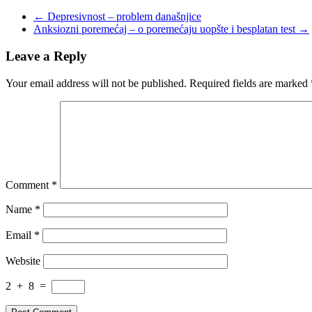
←
Depresivnost – problem današnjice
Anksiozni poremećaj – o poremećaju uopšte i besplatan test
→
Leave a Reply
Your email address will not be published.
Required fields are marked
Comment
*
Name
*
Email
*
Website
2
+
8
=