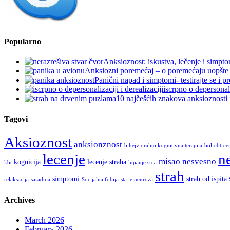
Popularno
Anksioznost: iskustva, lečenje i simpt
Anksiozni poremećaj – o poremećaju uopšt
Panični napad i simptomi- testirajte se i 
iscrpno o depersonaliz
10 najčešćih znakova anksioznosti 
Tagovi
Aksioznost
anksionznost
bihejvioralno kognitivna terapija
bol
cbt
ce
n
lecenje
misao
nesvesno
kognicija
lecenje straha
kbt
lupanje srca
strah
simptomi
strah od ispita
relaksacija
saradnja
Socijalna fobija
sta je neuroza
Archives
March 2026
February 2026