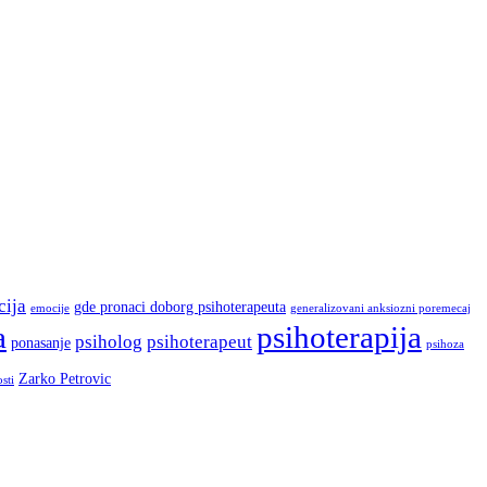
ija
gde pronaci doborg psihoterapeuta
emocije
generalizovani anksiozni poremecaj
a
psihoterapija
psiholog
psihoterapeut
ponasanje
psihoza
Zarko Petrovic
osti