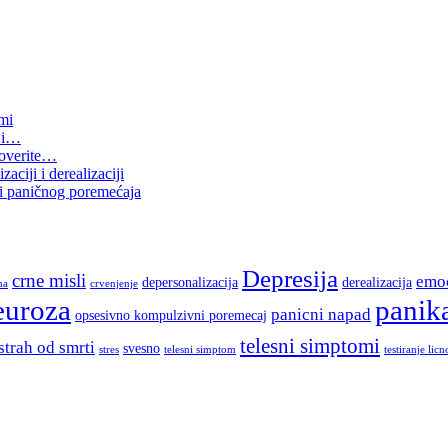
omi
e i…
proverite…
aciji i derealizaciji
i paničnog poremećaja
Depresija
crne misli
emoc
depersonalizacija
derealizacija
na
crvenjenje
euroza
panik
panicni napad
opsesivno kompulzivni poremecaj
telesni simptomi
strah od smrti
svesno
stres
telesni simptom
testiranje licn