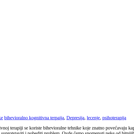
ke
bihevioralno kognitivna terpaija
,
Depresija
,
lecenje
,
psihoterapija
ivnoj terapiji se koriste bihevioralne tehnike koje znatno povećavaju k
u suprotstaviti i pobediti problem. Ovde ćemo spomenuti neke od bitnijih