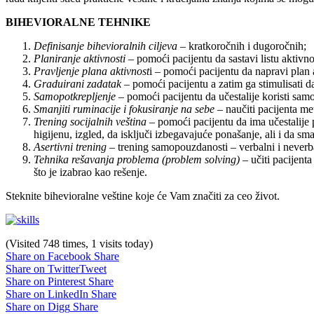
BIHEVIORALNE TEHNIKE
Definisanje bihevioralnih ciljeva
– kratkoročnih i dugoročnih;
Planiranje aktivnosti
– pomoći pacijentu da sastavi listu aktivno
Pravljenje plana aktivnost
i – pomoći pacijentu da napravi plan 
Graduirani zadatak
– pomoći pacijentu a zatim ga stimulisati da
Samopotkrepljenje
– pomoći pacijentu da učestalije koristi sam
Smanjiti ruminacije i fokusiranje na sebe
– naučiti pacijenta me
Trening socijalnih veština
– pomoći pacijentu da ima učestalije 
higijenu, izgled, da isključi izbegavajuće ponašanje, ali i da sm
Asertivni trening
– trening samopouzdanosti – verbalni i never
Tehnika rešavanja problema (problem solving)
– učiti pacijent
što je izabrao kao rešenje.
Steknite bihevioralne veštine koje će Vam značiti za ceo život.
(Visited 748 times, 1 visits today)
Share on Facebook
Share
Share on Twitter
Tweet
Share on Pinterest
Share
Share on LinkedIn
Share
Share on Digg
Share