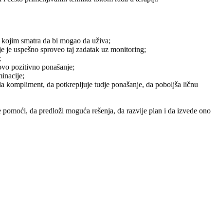
 u kojim smatra da bi mogao da uživa;
je je uspešno sproveo taj zadatak uz monitoring;
;
novo pozitivno ponašanje;
inacije;
a kompliment, da potkrepljuje tudje ponašanje, da poboljša ličnu
re pomoći, da predloži moguća rešenja, da razvije plan i da izvede ono