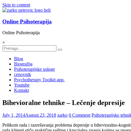
Skip to content
Online Psihoterapija
Online Psihoterapija
×
Blog
Biografija
Psihoterapijske usluge
cenovnik
Psychotherapy Toolkit app.
Youtube
Kontakt
Bihevioralne tehnike – Lečenje depresije
July 1, 2014
August 23, 2018
zarko
0 Comment
Psihoterapijske tehni
Prilikom rada i razrešavanja problema depresije u bihevioralno-kognit
rada klijenti stiču praktične veštine i krucijalna znanja kojima se mog