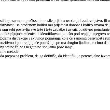
sti koje su mu u prošlosti donosile prijatna osećanja i zadovoljstvo, ili
aktivnosti sa procenom koliku mu prijatnost donose i koliko smatra da 
 sam sebi postavlja sve teže i teže zadatke i usvaja pozitivno ponašanje
opotkrepljujuće rečenice i identifikovati ono što potkrepljuje njegovo 
todama distrakcije i aktivnog ponašanja koje će zameniti pasivnost i rum
pozitivno i potkrepljujuće ponašanje prema drugim ljudima, recimo da d
anji stalne žalbe i negativno socijalno ponašanje.
balne metode;
a da prepozna problem, da ga definiše, da identifikuje potencijalne izvo