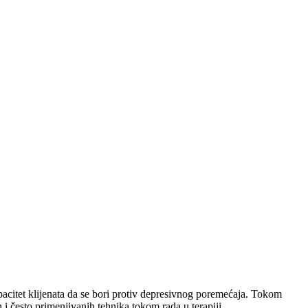
apacitet klijenata da se bori protiv depresivnog poremećaja. Tokom
 i često primenjivanih tehnika tokom rada u terapiji.