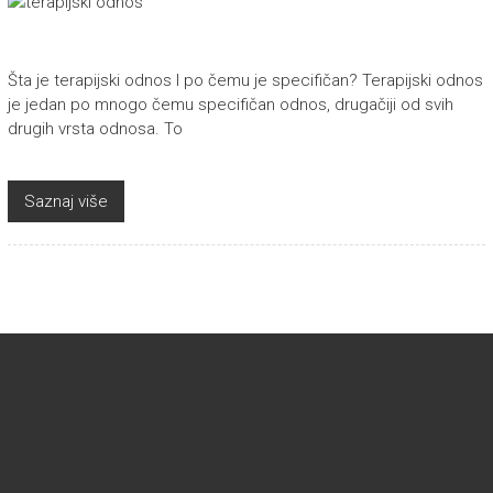
Šta je terapijski odnos I po čemu je specifičan? Terapijski odnos
je jedan po mnogo čemu specifičan odnos, drugačiji od svih
drugih vrsta odnosa. To
Saznaj više