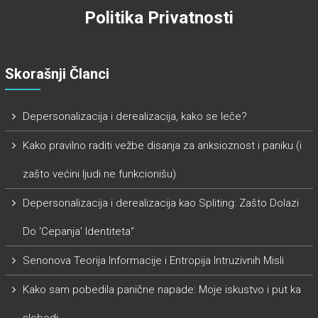
Politika Privatnosti
Skorašnji Članci
Depersonalizacija i derealizacija, kako se leče?
Kako pravilno raditi vežbe disanja za anksioznost i paniku (i
zašto većini ljudi ne funkcionišu)
Depersonalizacija i derealizacija kao Spliting: Zašto Dolazi
Do ‘Cepanja’ Identiteta“
Senonova Teorija Informacije i Entropija Intruzivnih Misli
Kako sam pobedila panične napade: Moje iskustvo i put ka