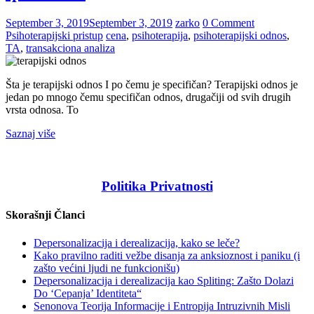
September 3, 2019
September 3, 2019
zarko
0 Comment
Psihoterapijski pristup
cena
,
psihoterapija
,
psihoterapijski odnos
,
TA
,
transakciona analiza
Šta je terapijski odnos I po čemu je specifičan? Terapijski odnos je
jedan po mnogo čemu specifičan odnos, drugačiji od svih drugih
vrsta odnosa. To
Saznaj više
Politika Privatnosti
Skorašnji Članci
Depersonalizacija i derealizacija, kako se leče?
Kako pravilno raditi vežbe disanja za anksioznost i paniku (i
zašto većini ljudi ne funkcionišu)
Depersonalizacija i derealizacija kao Spliting: Zašto Dolazi
Do ‘Cepanja’ Identiteta“
Senonova Teorija Informacije i Entropija Intruzivnih Misli