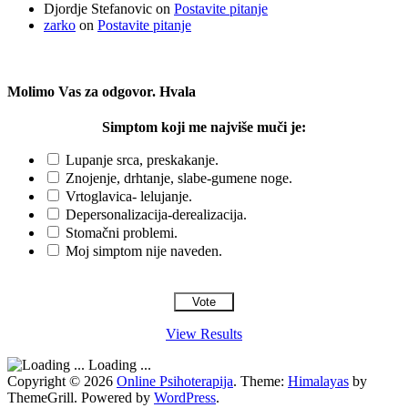
Djordje Stefanovic
on
Postavite pitanje
zarko
on
Postavite pitanje
Molimo Vas za odgovor. Hvala
Simptom koji me najviše muči je:
Lupanje srca, preskakanje.
Znojenje, drhtanje, slabe-gumene noge.
Vrtoglavica- lelujanje.
Depersonalizacija-derealizacija.
Stomačni problemi.
Moj simptom nije naveden.
View Results
Loading ...
Copyright © 2026
Online Psihoterapija
. Theme:
Himalayas
by
ThemeGrill. Powered by
WordPress
.