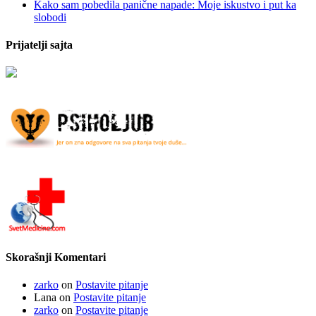
Kako sam pobedila panične napade: Moje iskustvo i put ka
slobodi
Prijatelji sajta
Skorašnji Komentari
zarko
on
Postavite pitanje
Lana
on
Postavite pitanje
zarko
on
Postavite pitanje