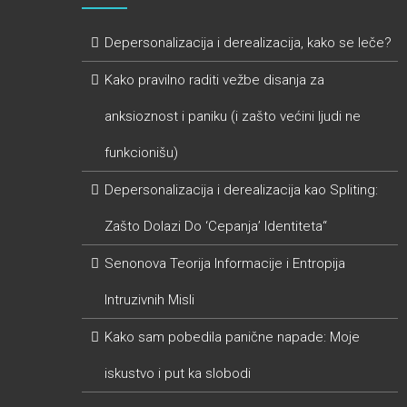
Depersonalizacija i derealizacija, kako se leče?
Kako pravilno raditi vežbe disanja za
anksioznost i paniku (i zašto većini ljudi ne
funkcionišu)
Depersonalizacija i derealizacija kao Spliting:
Zašto Dolazi Do ‘Cepanja’ Identiteta“
Senonova Teorija Informacije i Entropija
Intruzivnih Misli
Kako sam pobedila panične napade: Moje
iskustvo i put ka slobodi