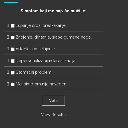
Simptom koji me najviše muči je:
Lupanje srca, preskakanje.
Znojenje, drhtanje, slabe-gumene noge.
Vrtoglavica- lelujanje.
Depersonalizacija-derealizacija.
Stomačni problemi.
Moj simptom nije naveden.
View Results