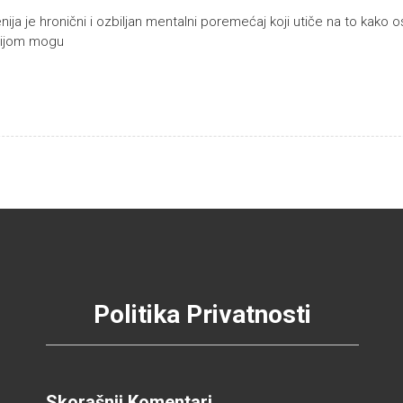
enija je hronični i ozbiljan mentalni poremećaj koji utiče na to kako o
enijom mogu
Politika Privatnosti
Skorašnji Komentari