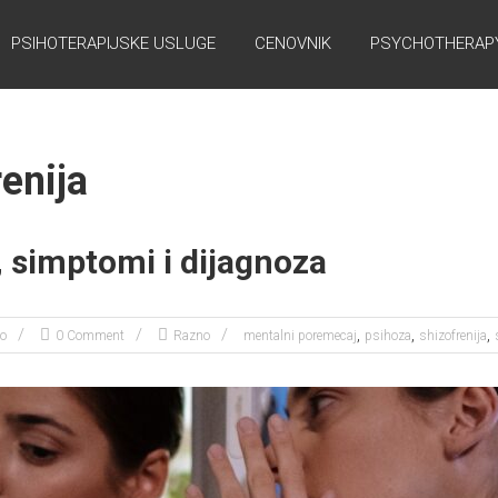
PSIHOTERAPIJSKE USLUGE
CENOVNIK
PSYCHOTHERAPY
renija
, simptomi i dijagnoza
,
,
,
ko
0 Comment
Razno
mentalni poremecaj
psihoza
shizofrenija