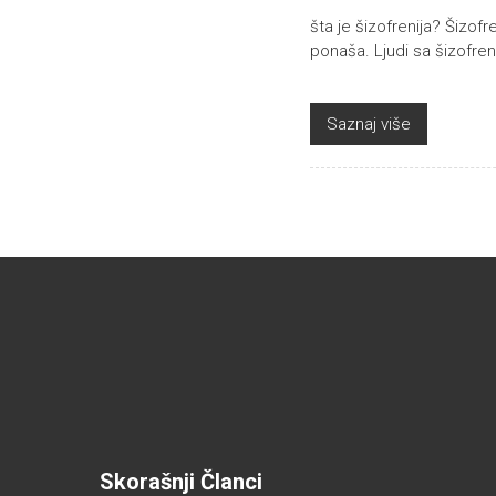
šta je šizofrenija? Šizofr
ponaša. Ljudi sa šizofr
Saznaj više
Skorašnji Članci