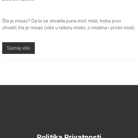
Šta je misao? Da bi se shvatila puna moć misli, treba prvo
shvatiti šta je misao (više u tekstu mislio, o mislima i protiv misli).
Saznaj više
Politika Privatnosti