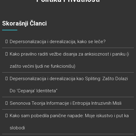
Skorašnji Članci
Depersonalizacija i derealizacija, kako se leče?
Kako pravilno raditi vežbe disanja za anksioznost i paniku (i
zašto većini ljudi ne funkcionišu)
Depersonalizacija i derealizacija kao Spliting: Zašto Dolazi
Do ‘Cepanja’ Identiteta“
Senonova Teorija Informacije i Entropija Intruzivnih Misli
Kako sam pobedila panične napade: Moje iskustvo i put ka
slobodi