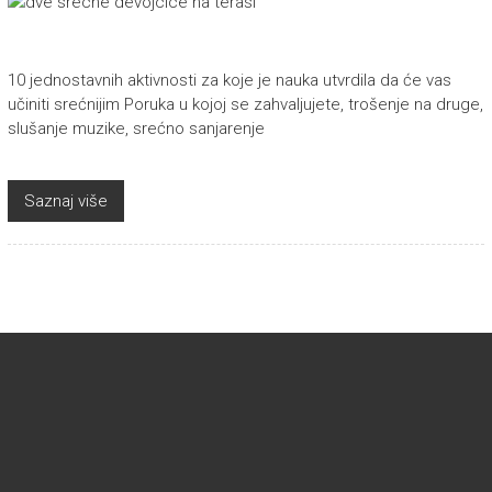
10 jednostavnih aktivnosti za koje je nauka utvrdila da će vas
učiniti srećnijim Poruka u kojoj se zahvaljujete, trošenje na druge,
slušanje muzike, srećno sanjarenje
Saznaj više