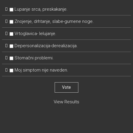
Lupanje srca, preskakanje.
Znojenje, drhtanje, slabe-gumene noge.
Vrtoglavica- lelujanje.
Depersonalizacija-derealizacija.
Stomačni problemi.
Moj simptom nije naveden.
View Results