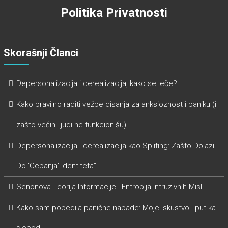
Politika Privatnosti
Skorašnji Članci
Depersonalizacija i derealizacija, kako se leče?
Kako pravilno raditi vežbe disanja za anksioznost i paniku (i
zašto većini ljudi ne funkcionišu)
Depersonalizacija i derealizacija kao Spliting: Zašto Dolazi
Do ‘Cepanja’ Identiteta“
Senonova Teorija Informacije i Entropija Intruzivnih Misli
Kako sam pobedila panične napade: Moje iskustvo i put ka