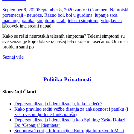
September 8, 2020
September 8, 2020
zarko
0 Comment
Neurotski
poremecaji - neuroze
,
Razno
bol
,
bol u gurdima
,
lupanje srca
,
mantanje
,
panika
,
simptomi
,
strah
,
telesni simptomi
,
vrtoglavica
Kako se rešiti neurotskih telesnih simptoma? Telesni simptomi su
sve senzacije koje dolaze iz našeg tela i koje mi osećamo. Oni nisu
problem sami po
Saznaj više
Politika Privatnosti
Skorašnji Članci
Depersonalizacija i derealizacija, kako se leče?
Kako pravilno raditi vežbe disanja za anksioznost i paniku (i
zašto većini ljudi ne funkcionišu)
Depersonalizacija i derealizacija kao Spliting: Zašto Dolazi
Do ‘Cepanja’ Identiteta“
Senonova Teorija Informacije i Entropija Intruzivnih Misli