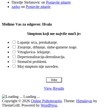
Djordje Stefanovic
on
Postavite pitanje
zarko
on
Postavite pitanje
Molimo Vas za odgovor. Hvala
Simptom koji me najviše muči je:
Lupanje srca, preskakanje.
Znojenje, drhtanje, slabe-gumene noge.
Vrtoglavica- lelujanje.
Depersonalizacija-derealizacija.
Stomačni problemi.
Moj simptom nije naveden.
View Results
Loading ...
Copyright © 2026
Online Psihoterapija
. Theme:
Himalayas
by
ThemeGrill. Powered by
WordPress
.