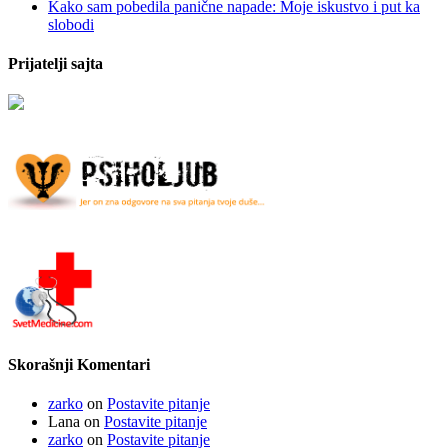
Kako sam pobedila panične napade: Moje iskustvo i put ka
slobodi
Prijatelji sajta
Skorašnji Komentari
zarko
on
Postavite pitanje
Lana
on
Postavite pitanje
zarko
on
Postavite pitanje