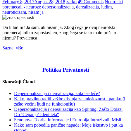
February 8, 2017
August 28, 2018
zarko
49 Comments
Neurotski
poremecaji - neuroze
depersonalizacija
,
derealizacija
,
ludim
,
neuroticizam
,
nisam ja
Da li ludim? Ja sam, ali nisam ja. Zbog čega je ovaj neurotski
poremećaj toliko zapostavljen, zbog čega se tako malo priča o
njemu? Prevalenca
Saznaj više
Politika Privatnosti
Skorašnji Članci
Depersonalizacija i derealizacija, kako se leče?
Kako pravilno raditi vežbe disanja za anksioznost i paniku (i
zašto većini ljudi ne funkcionišu)
Depersonalizacija i derealizacija kao Spliting: Zašto Dolazi
Do ‘Cepanja’ Identiteta“
Senonova Teorija Informacije i Entropija Intruzivnih Misli
Kako sam pobedila panične napade: Moje iskustvo i put ka
slobodi