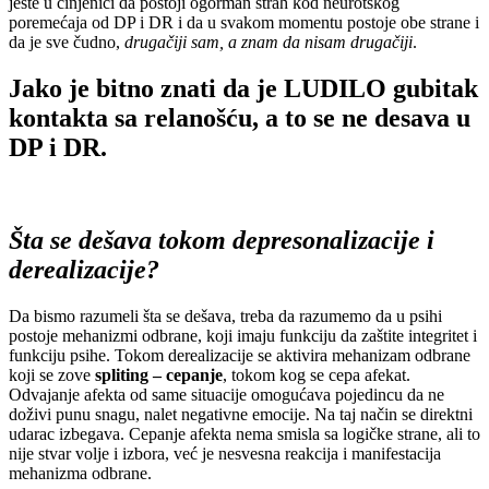
jeste u činjenici da postoji ogorman strah kod neurotskog
poremećaja od DP i DR i da u svakom momentu postoje obe strane i
da je sve čudno,
drugačiji sam, a znam da nisam drugačiji
.
Jako je bitno znati da je LUDILO gubitak
kontakta sa relanošću, a to se ne desava u
DP i DR.
Šta se dešava tokom depresonalizacije i
derealizacije?
Da bismo razumeli šta se dešava, treba da razumemo da u psihi
postoje mehanizmi odbrane, koji imaju funkciju da zaštite integritet i
funkciju psihe. Tokom derealizacije se aktivira mehanizam odbrane
koji se zove
spliting – cepanje
, tokom kog se cepa afekat.
Odvajanje afekta od same situacije omogućava pojedincu da ne
doživi punu snagu, nalet negativne emocije. Na taj način se direktni
udarac izbegava. Cepanje afekta nema smisla sa logičke strane, ali to
nije stvar volje i izbora, već je nesvesna reakcija i manifestacija
mehanizma odbrane.