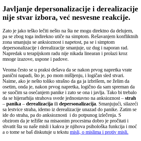
Javljanje depersonalizacije i derealizacije
nije stvar izbora, već nesvesne reakcije.
Zato je jako teško lečiti nešto na šta ne mogu direktno da delujem,
pa se zbog toga indirekno utiče na simptom. Rešavanjem konfliktnih
zona smanjuju se anksioznost i napetost, pa se i simptom
depersonalizacije i derealizacije smanjuje, uz dug i naporan rad.
Napredak u terapijskom radu nije nikada linearan i prolazi kroz
mnoge izazove, uspone i padove.
Veoma često se u praksi dešava da se nakon prvog napretka vrate
panični napadi, što je, po mom mišljenju, i logičan sled stvari.
Naime, ako je nešto toliko strašno da ga ja izbrišem, ne želim da
osetim, onda je, nakon prvog napretka, logično da sam spreman da
se suočim sa osećanjem panike i zato se ona i javlja. Tako bi trebalo
da se hijerarhija strahova svede jednostavno na anksioznost –
strah
–
panika
–
derealizacija
ili
depersonalizacija
. Smanjujući, silazeći
sa lestvice straha, idemo iz derealizacije unazad do panike. Zatim se
ide do straha, pa do anksioznosti i do potpunog izlečenja. S
obzirom da je težište na misaonim procesima dobro je pročitati i
shvatit šta su naše misli i kakva je njihova psihološka funkcija i moć
a o tome se baš diskutuje u tekstu
misli, o mislima i protiv misli.