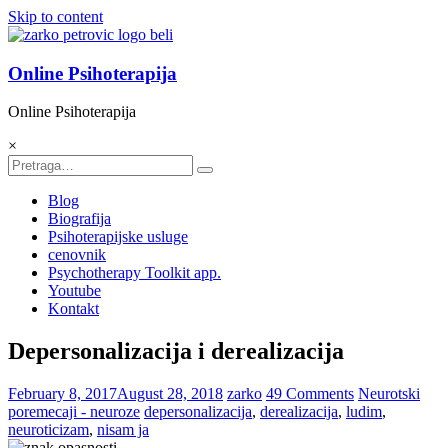
Skip to content
Online Psihoterapija
Online Psihoterapija
×
Blog
Biografija
Psihoterapijske usluge
cenovnik
Psychotherapy Toolkit app.
Youtube
Kontakt
Depersonalizacija i derealizacija
February 8, 2017
August 28, 2018
zarko
49 Comments
Neurotski
poremecaji - neuroze
depersonalizacija
,
derealizacija
,
ludim
,
neuroticizam
,
nisam ja