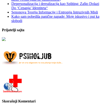
Depersonalizacija i derealizacija kao Spliting: Zašto Dolazi
Do ‘Cepanja’ Identiteta“
Senonova Teorija Informacije i Entropija Intruzivnih Misli
Kako sam pobedila panične napade: Moje iskustvo i put ka
slobodi
Prijatelji sajta
Skorašnji Komentari