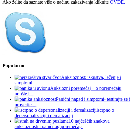
Ako želite da saznate više o načinu zakazivanja kliknite
OVDE.
Popularno
Anksioznost: iskustva, lečenje i
simptomi
Anksiozni poremećaj – o poremećaju
uopšte i…
Panični napad i simptomi- testirajte se i
proverite…
iscrpno o
depersonalizaciji i derealizaciji
10 najčešćih znakova
anksioznosti i paničnog poremećaja