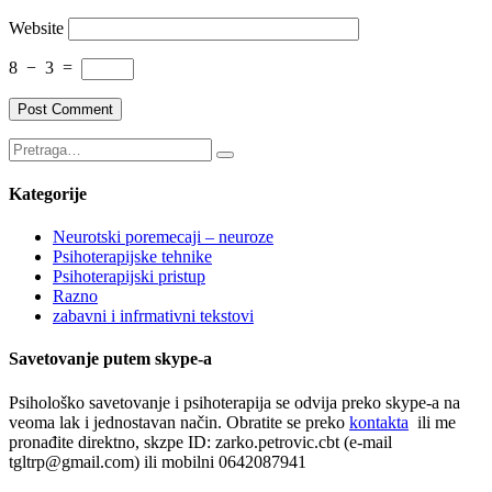
Website
8
−
3
=
Kategorije
Neurotski poremecaji – neuroze
Psihoterapijske tehnike
Psihoterapijski pristup
Razno
zabavni i infrmativni tekstovi
Savetovanje putem skype-a
Psihološko savetovanje i psihoterapija se odvija preko skype-a na
veoma lak i jednostavan način. Obratite se preko
kontakta
ili me
pronađite direktno, skzpe ID: zarko.petrovic.cbt (e-mail
tgltrp@gmail.com) ili mobilni 0642087941