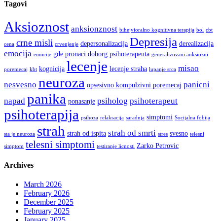
Tagovi
Aksioznost
anksionznost
bihejvioralno kognitivna terapija
bol
cbt
Depresija
crne misli
depersonalizacija
derealizacija
cena
crvenjenje
emocija
gde pronaci doborg psihoterapeuta
emocije
generalizovani anksiozni
lecenje
misao
kognicija
lecenje straha
poremecaj
kbt
lupanje srca
neuroza
nesvesno
panicni
opsesivno kompulzivni poremecaj
panika
napad
psiholog
psihoterapeut
ponasanje
psihoterapija
simptomi
psihoza
relaksacija
saradnja
Socijalna fobija
strah
strah od smrti
strah od ispita
svesno
sta je neuroza
stres
telesni
telesni simptomi
Zarko Petrovic
simptom
testiranje licnosti
Archives
March 2026
February 2026
December 2025
February 2025
January 2025