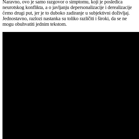
Naravno, ovo je samo razgovor o simptomu, koji je posledica
neurotskog konflikta, a o javljanju depersonalizacije i derealizacije
ćemo drugi put, jer je to duboko zadiranje u subjektivni doživljaj.
Jednostavno, razlozi nastanka su toliko različiti i široki, da se ne
mogu obuhvatiti jednim tekstom.