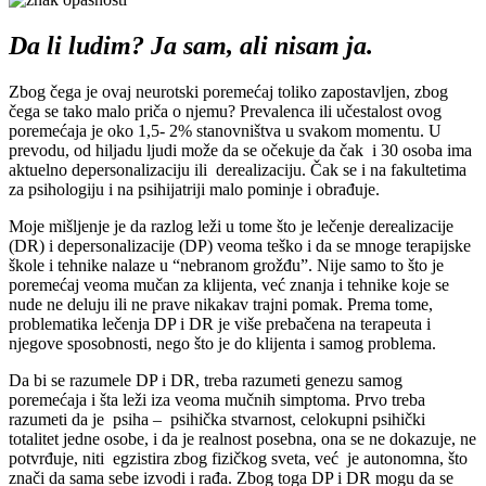
Da li ludim? Ja sam, ali nisam ja.
Zbog čega je ovaj neurotski poremećaj toliko zapostavljen, zbog
čega se tako malo priča o njemu? Prevalenca ili učestalost ovog
poremećaja je oko 1,5- 2% stanovništva u svakom momentu. U
prevodu, od hiljadu ljudi može da se očekuje da čak i 30 osoba ima
aktuelno depersonalizaciju ili derealizaciju. Čak se i na fakultetima
za psihologiju i na psihijatriji malo pominje i obrađuje.
Moje mišljenje je da razlog leži u tome što je lečenje derealizacije
(DR) i depersonalizacije (DP) veoma teško i da se mnoge terapijske
škole i tehnike nalaze u “nebranom grožđu”. Nije samo to što je
poremećaj veoma mučan za klijenta, već znanja i tehnike koje se
nude ne deluju ili ne prave nikakav trajni pomak. Prema tome,
problematika lečenja DP i DR je više prebačena na terapeuta i
njegove sposobnosti, nego što je do klijenta i samog problema.
Da bi se razumele DP i DR, treba razumeti genezu samog
poremećaja i šta leži iza veoma mučnih simptoma. Prvo treba
razumeti da je psiha – psihička stvarnost, celokupni psihički
totalitet jedne osobe, i da je realnost posebna, ona se ne dokazuje, ne
potvrđuje, niti egzistira zbog fizičkog sveta, već je autonomna, što
znači da sama sebe izvodi i rađa. Zbog toga DP i DR mogu da se