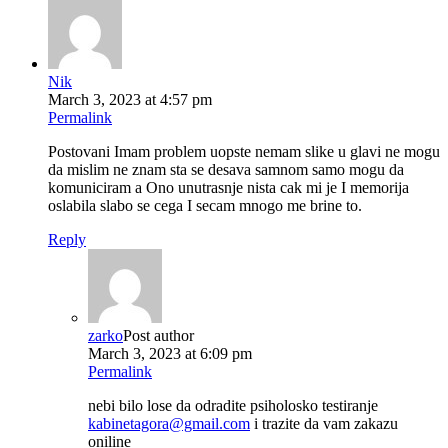
Nik
March 3, 2023 at 4:57 pm
Permalink
Postovani Imam problem uopste nemam slike u glavi ne mogu
da mislim ne znam sta se desava samnom samo mogu da
komuniciram a Ono unutrasnje nista cak mi je I memorija
oslabila slabo se cega I secam mnogo me brine to.
Reply
zarko
Post author
March 3, 2023 at 6:09 pm
Permalink
nebi bilo lose da odradite psiholosko testiranje
kabinetagora@gmail.com
i trazite da vam zakazu
oniline