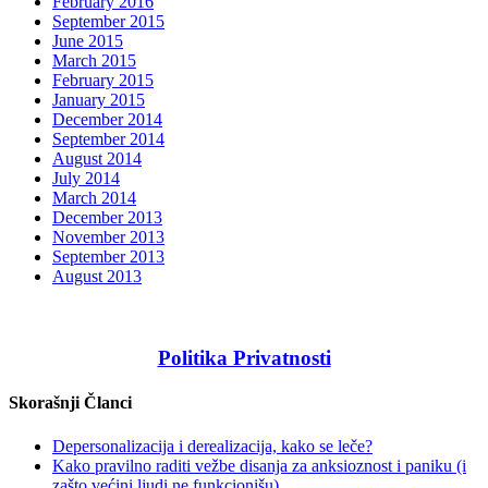
February 2016
September 2015
June 2015
March 2015
February 2015
January 2015
December 2014
September 2014
August 2014
July 2014
March 2014
December 2013
November 2013
September 2013
August 2013
Politika Privatnosti
Skorašnji Članci
Depersonalizacija i derealizacija, kako se leče?
Kako pravilno raditi vežbe disanja za anksioznost i paniku (i
zašto većini ljudi ne funkcionišu)