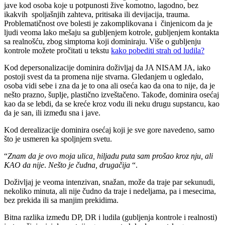
jave kod osoba koje u potpunosti žive komotno, lagodno, bez
ikakvih spoljašnjih zahteva, pritisaka ili devijacija, trauma.
Problematičnost ove bolesti je zakomplikovana i činjenicom da je
ljudi veoma lako mešaju sa gubljenjem kotrole, gubljenjem kontakta
sa realnošću, zbog simptoma koji dominiraju. Više o gubljenju
kontrole možete pročitati u tekstu
kako pobediti strah od ludila?
Kod depersonalizacije dominira doživljaj da JA NISAM JA, iako
postoji svest da ta promena nije stvarna. Gledanjem u ogledalo,
osoba vidi sebe i zna da je to ona ali oseća kao da ona to nije, da je
nešto prazno, šuplje, plastično izveštačeno. Takođe, dominira osećaj
kao da se lebdi, da se kreće kroz vodu ili neku drugu supstancu, kao
da je san, ili između sna i jave.
Kod derealizacije dominira osećaj koji je sve gore navedeno, samo
što je usmeren ka spoljnjem svetu.
“
Znam da je ovo moja ulica, hiljadu puta sam prošao kroz nju, ali
KAO da nije
.
Nešto je čudna, drugačija
“.
Doživljaj je veoma intenzivan, snažan, može da traje par sekunudi,
nekoliko minuta, ali nije čudno da traje i nedeljama, pa i mesecima,
bez prekida ili sa manjim prekidima.
Bitna razlika između DP, DR i ludila (gubljenja kontrole i realnosti)