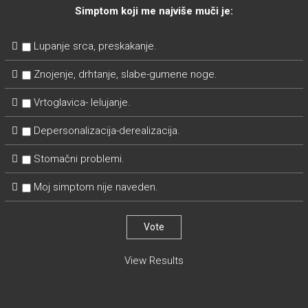
Simptom koji me najviše muči je:
Lupanje srca, preskakanje.
Znojenje, drhtanje, slabe-gumene noge.
Vrtoglavica- lelujanje.
Depersonalizacija-derealizacija.
Stomačni problemi.
Moj simptom nije naveden.
View Results