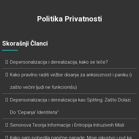
Politika Privatnosti
Skorašnji Članci
Depersonalizacija i derealizacija, kako se leče?
Kako pravilno raditi vežbe disanja za anksioznost i paniku (i
zašto većini ljudi ne funkcionišu)
Depersonalizacija i derealizacija kao Spliting: Zašto Dolazi
Do ‘Cepanja’ Identiteta“
Senonova Teorija Informacije i Entropija Intruzivnih Misli
Kako sam pobedila panične napade: Moje iskustvo i put ka