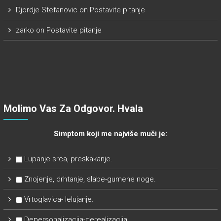
Djordje Stefanovic
on
Postavite pitanje
zarko
on
Postavite pitanje
Molimo Vas Za Odgovor. Hvala
Simptom koji me najviše muči je:
Lupanje srca, preskakanje.
Znojenje, drhtanje, slabe-gumene noge.
Vrtoglavica- lelujanje.
Depersonalizacija-derealizacija.