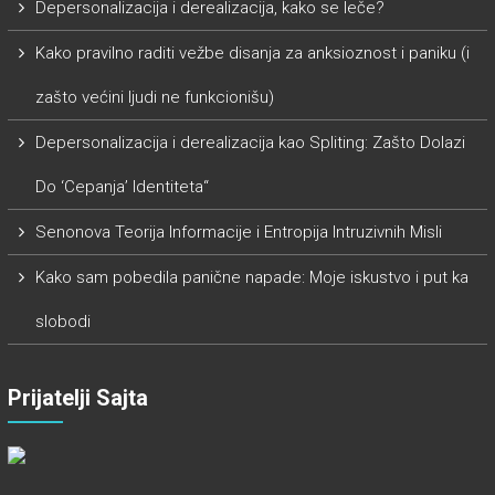
Depersonalizacija i derealizacija, kako se leče?
Kako pravilno raditi vežbe disanja za anksioznost i paniku (i
zašto većini ljudi ne funkcionišu)
Depersonalizacija i derealizacija kao Spliting: Zašto Dolazi
Do ‘Cepanja’ Identiteta“
Senonova Teorija Informacije i Entropija Intruzivnih Misli
Kako sam pobedila panične napade: Moje iskustvo i put ka
slobodi
Prijatelji Sajta