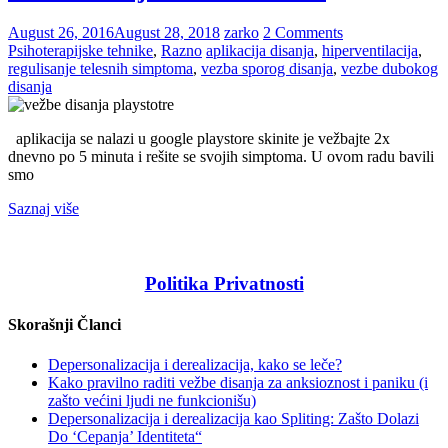
August 26, 2016
August 28, 2018
zarko
2 Comments
Psihoterapijske tehnike
,
Razno
aplikacija disanja
,
hiperventilacija
,
regulisanje telesnih simptoma
,
vezba sporog disanja
,
vezbe dubokog
disanja
aplikacija se nalazi u google playstore skinite je vežbajte 2x
dnevno po 5 minuta i rešite se svojih simptoma. U ovom radu bavili
smo
Saznaj više
Politika Privatnosti
Skorašnji Članci
Depersonalizacija i derealizacija, kako se leče?
Kako pravilno raditi vežbe disanja za anksioznost i paniku (i
zašto većini ljudi ne funkcionišu)
Depersonalizacija i derealizacija kao Spliting: Zašto Dolazi
Do ‘Cepanja’ Identiteta“