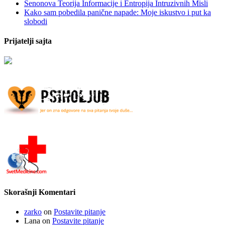
Senonova Teorija Informacije i Entropija Intruzivnih Misli
Kako sam pobedila panične napade: Moje iskustvo i put ka
slobodi
Prijatelji sajta
Skorašnji Komentari
zarko
on
Postavite pitanje
Lana
on
Postavite pitanje