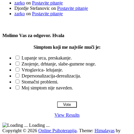
zarko
on
Postavite pitanje
Djordje Stefanovic
on
Postavite pitanje
zarko
on
Postavite pitanje
Molimo Vas za odgovor. Hvala
Simptom koji me najviše muči je:
Lupanje srca, preskakanje.
Znojenje, drhtanje, slabe-gumene noge.
Vrtoglavica- lelujanje.
Depersonalizacija-derealizacija.
Stomačni problemi.
Moj simptom nije naveden.
View Results
Loading ...
Copyright © 2026
Online Psihoterapija
. Theme:
Himalayas
by