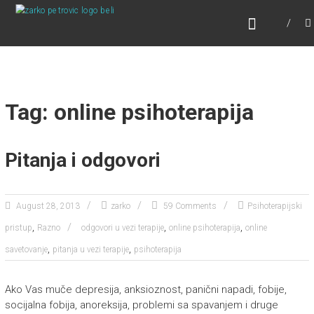
Skip
ONLINE PSIHOTERAPIJA
to
Online Psihoterapija
content
Tag: online psihoterapija
Pitanja i odgovori
August 28, 2013
zarko
59 Comments
Psihoterapijski
,
,
,
pristup
Razno
odgovori u vezi terapije
online psihoterapija
online
,
,
savetovanje
pitanja u vezi terapije
psihoterapija
Ako Vas muče depresija, anksioznost, panični napadi, fobije,
socijalna fobija, anoreksija, problemi sa spavanjem i druge