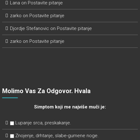
Lana
on
Postavite pitanje
zarko
on
Postavite pitanje
Djordje Stefanovic
on
Postavite pitanje
zarko
on
Postavite pitanje
Molimo Vas Za Odgovor. Hvala
Simptom koji me najviše muči je:
Lupanje srca, preskakanje.
Znojenje, drhtanje, slabe-gumene noge.