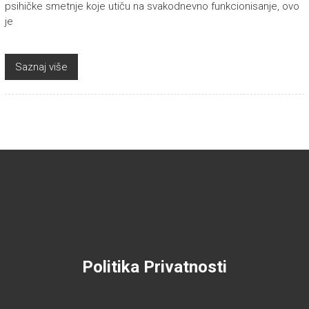
psihičke smetnje koje utiču na svakodnevno funkcionisanje, ovo
je
Saznaj više
Politika Privatnosti