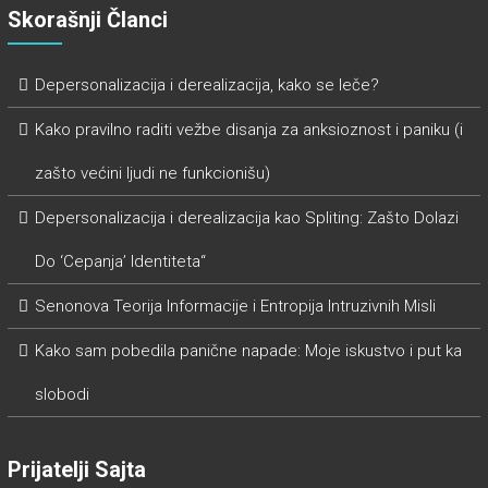
Skorašnji Članci
Depersonalizacija i derealizacija, kako se leče?
Kako pravilno raditi vežbe disanja za anksioznost i paniku (i
zašto većini ljudi ne funkcionišu)
Depersonalizacija i derealizacija kao Spliting: Zašto Dolazi
Do ‘Cepanja’ Identiteta“
Senonova Teorija Informacije i Entropija Intruzivnih Misli
Kako sam pobedila panične napade: Moje iskustvo i put ka
slobodi
Prijatelji Sajta