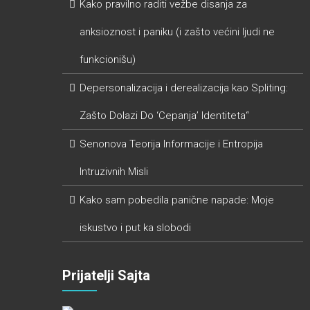
Kako pravilno raditi vežbe disanja za
anksioznost i paniku (i zašto većini ljudi ne
funkcionišu)
Depersonalizacija i derealizacija kao Spliting:
Zašto Dolazi Do ‘Cepanja’ Identiteta“
Senonova Teorija Informacije i Entropija
Intruzivnih Misli
Kako sam pobedila panične napade: Moje
iskustvo i put ka slobodi
Prijatelji Sajta