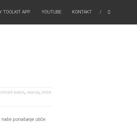
 TOOLKIT APP.
YOUTUBE
KONTAKT
,
,
psihickih bolesti
neuroza
online
ko naše ponašanje utiče