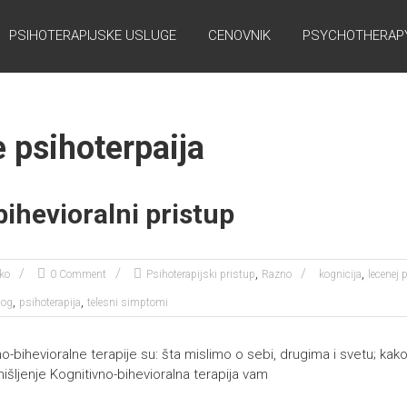
PSIHOTERAPIJSKE USLUGE
CENOVNIK
PSYCHOTHERAPY
e psihoterpaija
ihevioralni pristup
,
,
ko
0 Comment
Psihoterapijski pristup
Razno
kognicija
lecenej 
,
,
log
psihoterapija
telesni simptomi
o-bihevioralne terapije su: šta mislimo o sebi, drugima i svetu; ka
šljenje Kognitivno-bihevioralna terapija vam