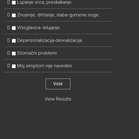
Lupanje srca, preskakanje.
Znojenje, drhtanje, slabe-gumene noge.
Vrtoglavica- lelujanje.
Depersonalizacija-derealizacija.
Stomačni problemi.
Moj simptom nije naveden.
View Results