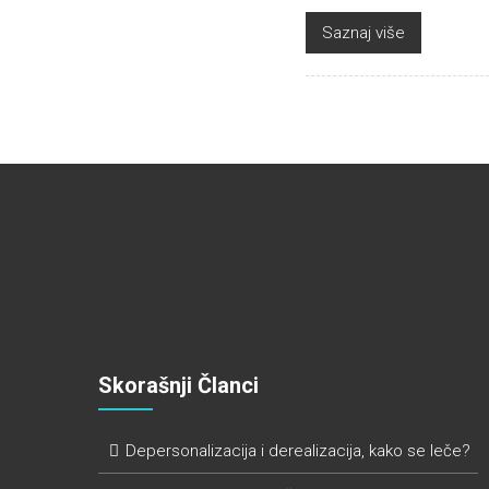
Saznaj više
Skorašnji Članci
Depersonalizacija i derealizacija, kako se leče?