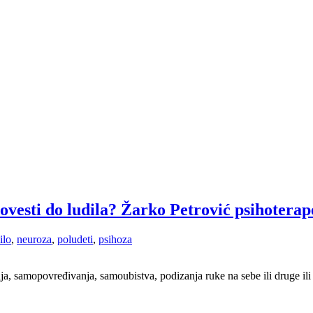
ovesti do ludila? Žarko Petrović psihoterap
ilo
,
neuroza
,
poludeti
,
psihoza
enja, samopovređivanja, samoubistva, podizanja ruke na sebe ili druge ili 