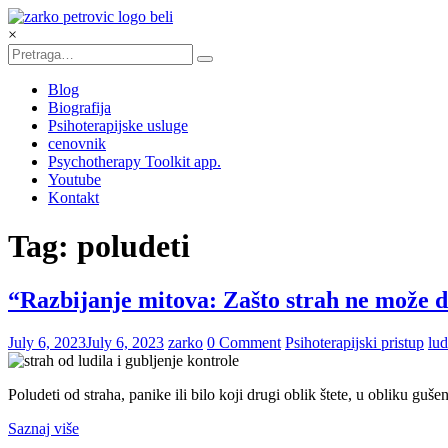
Skip
to
×
content
Online
Psihoterapija
Blog
Biografija
Online
Psihoterapijske usluge
Psihoterapija
cenovnik
Psychotherapy Toolkit app.
Youtube
Kontakt
Tag: poludeti
“Razbijanje mitova: Zašto strah ne može d
July 6, 2023
July 6, 2023
zarko
0 Comment
Psihoterapijski pristup
lud
Poludeti od straha, panike ili bilo koji drugi oblik štete, u obliku guš
Saznaj više