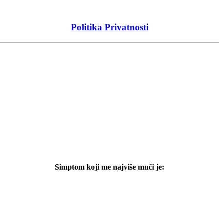
Politika Privatnosti
Simptom koji me najviše muči je: