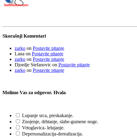
Skorašnji Komentari
zarko
on
Postavite pitanje
Lana
on
Postavite pitanje
zarko
on
Postavite pitanje
Djordje Stefanovic
on
Postavite pitanje
zarko
on
Postavite pitanje
Molimo Vas za odgovor. Hvala
Lupanje srca, preskakanje.
Znojenje, drhtanje, slabe-gumene noge.
Vrtoglavica- lelujanje.
Depersonalizacija-derealizacija.