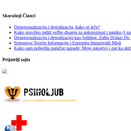
Skorašnji Članci
Depersonalizacija i derealizacija, kako se leče?
Kako pravilno raditi vežbe disanja za anksioznost i paniku (i za
Depersonalizacija i derealizacija kao Spliting: Zašto Dolazi Do 
Senonova Teorija Informacije i Entropija Intruzivnih Misli
Kako sam pobedila panične napade: Moje iskustvo i put ka slo
Prijatelji sajta