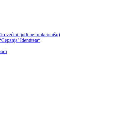
što većini ljudi ne funkcionišu)
‘Cepanja’ Identiteta“
bodi