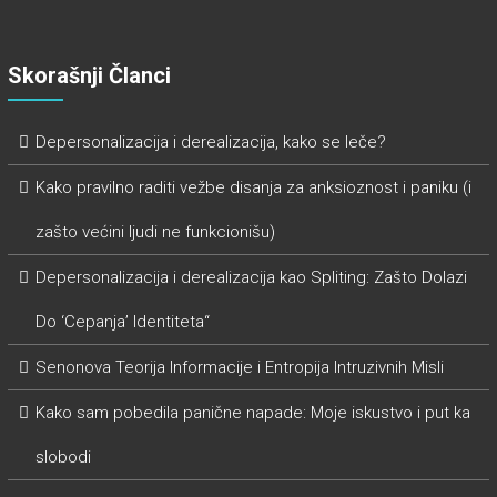
Skorašnji Članci
Depersonalizacija i derealizacija, kako se leče?
Kako pravilno raditi vežbe disanja za anksioznost i paniku (i
zašto većini ljudi ne funkcionišu)
Depersonalizacija i derealizacija kao Spliting: Zašto Dolazi
Do ‘Cepanja’ Identiteta“
Senonova Teorija Informacije i Entropija Intruzivnih Misli
Kako sam pobedila panične napade: Moje iskustvo i put ka
slobodi