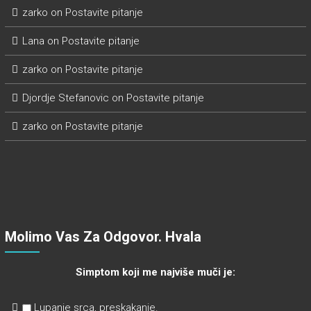
zarko
on
Postavite pitanje
Lana
on
Postavite pitanje
zarko
on
Postavite pitanje
Djordje Stefanovic
on
Postavite pitanje
zarko
on
Postavite pitanje
Molimo Vas Za Odgovor. Hvala
Simptom koji me najviše muči je:
Lupanje srca, preskakanje.