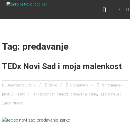
Skip
ONLINE PSIHOTERAPIJA
to
Online Psihoterapija
content
Tag: predavanje
TEDx Novi Sad i moja malenkost
December 23, 2016
zarko
0 Comment
Psihoterapijski
,
,
,
,
,
,
pristup
Razno
anksionznost
neuroza
predavanje
strah
TEDx Novi Sad
Zarko Petrovic