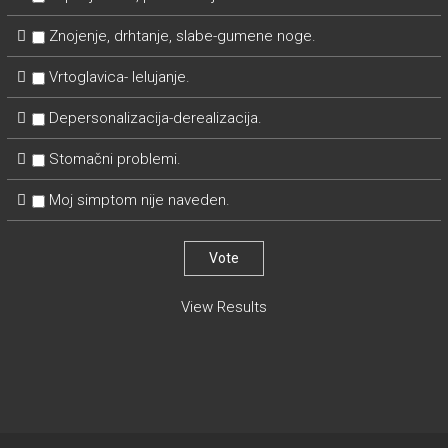
Znojenje, drhtanje, slabe-gumene noge.
Vrtoglavica- lelujanje.
Depersonalizacija-derealizacija.
Stomačni problemi.
Moj simptom nije naveden.
View Results