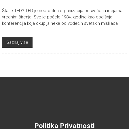
Šta je TED? TED je neprofitna organizacija posvećena idejama
vrednim širenja. Sve je počelo 1984. godine kao godišnja
konferencija koja okuplja neke od vodećih svetskih mislilaca
Saznaj više
Politika Privatnosti