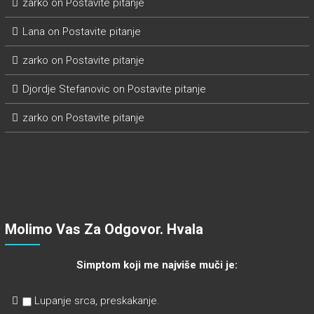
zarko
on
Postavite pitanje
Lana
on
Postavite pitanje
zarko
on
Postavite pitanje
Djordje Stefanovic
on
Postavite pitanje
zarko
on
Postavite pitanje
Molimo Vas Za Odgovor. Hvala
Simptom koji me najviše muči je:
Lupanje srca, preskakanje.