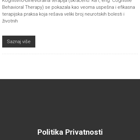
Kognitivno-bihevioralna terapija (skraćeno: KBT, eng. Cognitive
Behavioral Therapy) se pokazala kao veoma uspešna i efikasna
terapijska praksa koja rešava veliki broj neurotskih bolesti i
životnih
Saznaj više
Politika Privatnosti