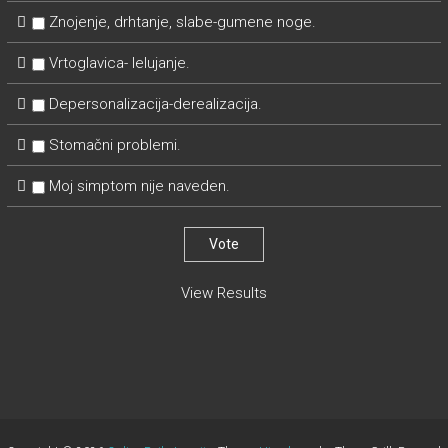
Znojenje, drhtanje, slabe-gumene noge.
Vrtoglavica- lelujanje.
Depersonalizacija-derealizacija.
Stomačni problemi.
Moj simptom nije naveden.
View Results