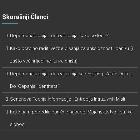
Skorašnji Članci
Depersonalizacija i derealizacija, kako se leče?
Kako pravilno raditi vežbe disanja za anksioznost i paniku (i
zašto većini ljudi ne funkcionišu)
Depersonalizacija i derealizacija kao Spliting: Zašto Dolazi
Do ‘Cepanja’ Identiteta“
Senonova Teorija Informacije i Entropija Intruzivnih Misli
Kako sam pobedila panične napade: Moje iskustvo i put ka
slobodi