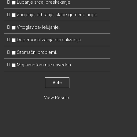
Lupanje srca, preskakanje.
Znojenje, drhtanje, slabe-gumene noge.
Vrtoglavica- lelujanje.
Depersonalizacija-derealizacija.
Stomačni problemi.
Moj simptom nije naveden.
View Results