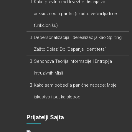
Kako pravilno raditi vežbe disanja za
anksioznost i paniku (i zašto većini ljudi ne
funkcionišu)
Depersonalizacija i derealizacija kao Spliting:
Zašto Dolazi Do ‘Cepanja’ Identiteta“
Senonova Teorija Informacije i Entropija
Intruzivnih Misli
Kako sam pobedila panične napade: Moje
iskustvo i put ka slobodi
Prijatelji Sajta