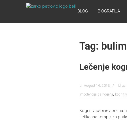
Skip
ONLINE
to
BLOG
BIOGRAFIJA
content
PSIHOTERAPIJA
Online
Psihoterapija
Tag: bulim
Lečenje kog
August 14, 2013
zar
,
impotencija psihogena
kognitiv
Kognitivno-bihevioralna 
i efikasna terapijska prak