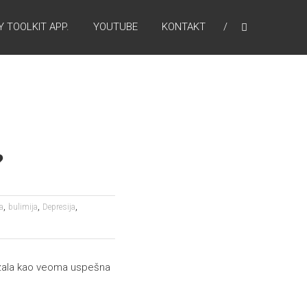
 TOOLKIT APP.
YOUTUBE
KONTAKT
?
,
,
,
a
bulimija
Depresija
kazala kao veoma uspešna