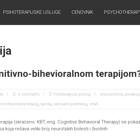
PSIHOTERAPIJSKE USLUGE
CENOVNIK
PSYCHOTHERAPY
ija
nitivno-bihevioralnom terapijom
,
ko
4 Comments
Psihoterapijski pristup
anksionznost
anoreksij
,
,
,
no bihejvioralna terapija
panika
seksualni poremecaj
strah
terapija (skraćeno: KBT, eng. Cognitive Behavioral Therapy) se po
sa koja rešava veliki broj neurotskih bolesti i životnih