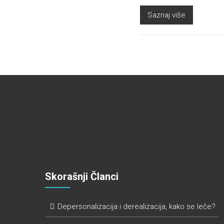
Saznaj više
Skorašnji Članci
Depersonalizacija i derealizacija, kako se leče?