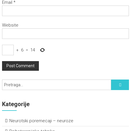
Email
*
Website
+
6
=
14
Kategorije
Neurotski poremecaji – neuroze