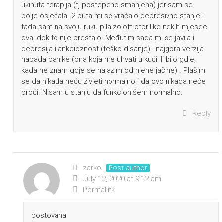
ukinuta terapija (tj postepeno smanjena) jer sam se
bolje osjećala. 2 puta mi se vraćalo depresivno stanje i
tada sam na svoju ruku pila zoloft otprilike nekih mjesec-
dva, dok to nije prestalo. Međutim sada mi se javila i
depresija i ankcioznost (teško disanje) i najgora verzija
napada panike (ona koja me uhvati u kući ili bilo gdje,
kada ne znam gdje se nalazim od njene jačine) . Plašim
se da nikada neću živjeti normalno i da ovo nikada neće
proći. Nisam u stanju da funkcionišem normalno.
Reply
zarko
Post author
July 12, 2020 at 9:12 am
Permalink
postovana