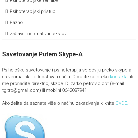
Psihoterapijske tehnike
Psihoterapijski pristup
Razno
zabavni i infrmativni tekstovi
Savetovanje Putem Skype-A
Psihološko savetovanje i psihoterapija se odvija preko skype-a
na veoma lak i jednostavan način. Obratite se preko
kontakta
ili
me pronađite direktno, skzpe ID: zarko.petrovic.cbt (e-mail
tgltrp@gmail.com) ili mobilni 0642087941
Ako želite da saznate više o načinu zakazivanja kliknite
OVDE.