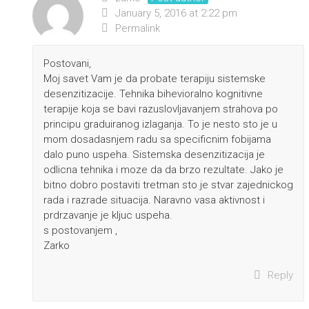
January 5, 2016 at 2:22 pm
Permalink
Postovani,
Moj savet Vam je da probate terapiju sistemske
desenzitizacije. Tehnika bihevioralno kognitivne
terapije koja se bavi razuslovljavanjem strahova po
principu graduiranog izlaganja. To je nesto sto je u
mom dosadasnjem radu sa specificnim fobijama
dalo puno uspeha. Sistemska desenzitizacija je
odlicna tehnika i moze da da brzo rezultate. Jako je
bitno dobro postaviti tretman sto je stvar zajednickog
rada i razrade situacija. Naravno vasa aktivnost i
prdrzavanje je kljuc uspeha.
s postovanjem ,
Zarko
Reply