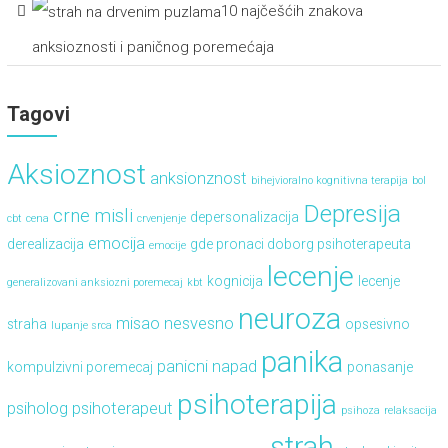
10 najčešćih znakova
anksioznosti i paničnog poremećaja
Tagovi
Aksioznost
anksionznost
bihejvioralno kognitivna terapija
bol
Depresija
crne misli
depersonalizacija
cbt
cena
crvenjenje
emocija
derealizacija
gde pronaci doborg psihoterapeuta
emocije
lecenje
kognicija
lecenje
generalizovani anksiozni poremecaj
kbt
neuroza
misao
nesvesno
straha
opsesivno
lupanje srca
panika
panicni napad
kompulzivni poremecaj
ponasanje
psihoterapija
psiholog
psihoterapeut
psihoza
relaksacija
strah