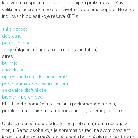
kao veoma uspešna i efikasna terapijska praksa koja rešava
veliki broj neurotskih bolesti i životnih problema uopšte. Neke od
indikovanih bolesti koje rešava KBT su:
anksioznost
depresija
panični napadi
fobije
(uključujući agorafobiju i socijalnu fobiju)
stres
bulimija
anoreksija
opsesivno kompulsivni poremećaj
post-traumatski stresni sindrom
seksualne disfunkcije
bipolarni poremećaj
KBT takođe pomaže u otklanjanju prekomernog stresa,
problemima sa niskim samopouzdanjem, iznemoglošću i sl.
U slučaju da patite od određenog problema, nema razloga za
trpnju. Samo osoba koja je spremna da radi na svom problemu
je ona osoba koja može da se oseća bolje. Aktivirajte se, i javite