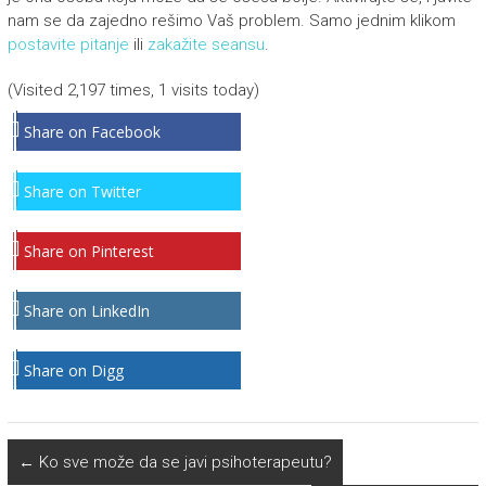
nam se da zajedno rešimo Vaš problem. Samo jednim klikom
postavite pitanje
ili
zakažite seansu
.
(Visited 2,197 times, 1 visits today)
Share on Facebook
Share on Twitter
Share on Pinterest
Share on LinkedIn
Share on Digg
←
Ko sve može da se javi psihoterapeutu?