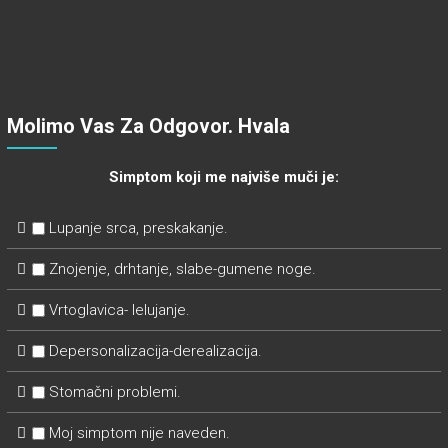
Molimo Vas Za Odgovor. Hvala
Simptom koji me najviše muči je:
Lupanje srca, preskakanje.
Znojenje, drhtanje, slabe-gumene noge.
Vrtoglavica- lelujanje.
Depersonalizacija-derealizacija.
Stomačni problemi.
Moj simptom nije naveden.