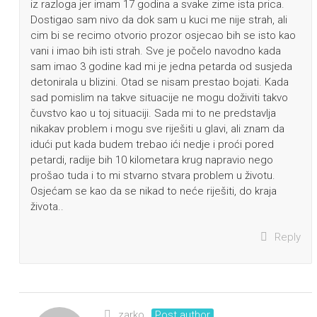
iz razloga jer imam 17 godina a svake zime ista prica.
Dostigao sam nivo da dok sam u kuci me nije strah, ali
cim bi se recimo otvorio prozor osjecao bih se isto kao
vani i imao bih isti strah. Sve je počelo navodno kada
sam imao 3 godine kad mi je jedna petarda od susjeda
detonirala u blizini. Otad se nisam prestao bojati. Kada
sad pomislim na takve situacije ne mogu doživiti takvo
čuvstvo kao u toj situaciji. Sada mi to ne predstavlja
nikakav problem i mogu sve riješiti u glavi, ali znam da
idući put kada budem trebao ići nedje i proći pored
petardi, radije bih 10 kilometara krug napravio nego
prošao tuda i to mi stvarno stvara problem u životu.
Osjećam se kao da se nikad to neće riješiti, do kraja
života..
Reply
zarko
Post author