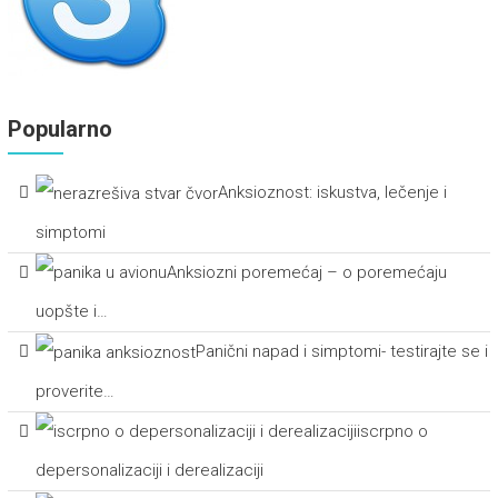
Popularno
Anksioznost: iskustva, lečenje i
simptomi
Anksiozni poremećaj – o poremećaju
uopšte i…
Panični napad i simptomi- testirajte se i
proverite…
iscrpno o
depersonalizaciji i derealizaciji