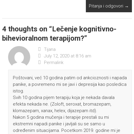
Pitanja i odgovori
→
4 thoughts on “
Lečenje kognitivno-
bihevioralnom terapijom?
”
Tijana
July 12, 2020 at 8:16 am
Permalink
Poštovani, već 10 godina patim od ankcioznosti i napada
panike, a povremeno mi se javi i depresija kao posledica
istog.
Svih 10 godina pijem terapiju koja je nekada davala
efekta nekada ne. (Zoloft, seroxat, bromazepam,
klomazepam, xanax, helex, dijazepam itd).
Nakon 5 godina mučenja i terapije prestali su mi
ekstremni napadi panike i javljali su se samo u
određenim situacijama. Pocetkom 2019. godine mi je