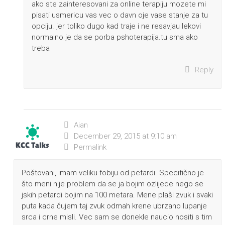
ako ste zainteresovani za online terapiju mozete mi
pisati usmericu vas vec o davn oje vase stanje za tu
opciju. jer toliko dugo kad traje i ne resavjau lekovi
normalno je da se porba pshoterapija.tu sma ako
treba
Reply
Aian
December 29, 2015 at 9:10 am
Permalink
Poštovani, imam veliku fobiju od petardi. Specifično je
što meni nije problem da se ja bojim ozlijede nego se
jskih petardi bojim na 100 metara. Mene plaši zvuk i svaki
puta kada čujem taj zvuk odmah krene ubrzano lupanje
srca i crne misli. Vec sam se donekle naucio nositi s tim