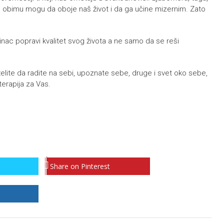
m obimu mogu da oboje naš život i da ga učine mizernim. Zato
nac popravi kvalitet svog života a ne samo da se reši
lite da radite na sebi, upoznate sebe, druge i svet oko sebe,
terapija za Vas.
Share on Pinterest