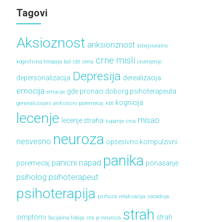
Tagovi
Aksioznost
anksionznost
bihejvioralno
crne misli
kognitivna terapija
bol
cbt
cena
crvenjenje
Depresija
depersonalizacija
derealizacija
emocija
gde pronaci doborg psihoterapeuta
emocije
kognicija
generalizovani anksiozni poremecaj
kbt
lecenje
misao
lecenje straha
lupanje srca
neuroza
nesvesno
opsesivno kompulzivni
panika
panicni napad
poremecaj
ponasanje
psiholog
psihoterapeut
psihoterapija
psihoza
relaksacija
saradnja
strah
simptomi
strah
Socijalna fobija
sta je neuroza