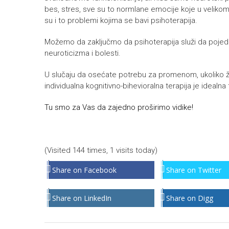
bes, stres, sve su to normlane emocije koje u veliko
su i to problemi kojima se bavi psihoterapija.
Možemo da zaključmo da psihoterapija služi da pojedi
neuroticizma i bolesti.
U slučaju da osećate potrebu za promenom, ukoliko že
individualna kognitivno-bihevioralna terapija je idealna 
Tu smo za Vas da zajedno proširimo vidike!
(Visited 144 times, 1 visits today)
Share on Facebook
Share on Twitter
Share on LinkedIn
Share on Digg