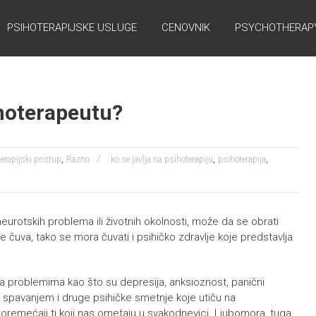
PSIHOTERAPIJSKE USLUGE
CENOVNIK
PSYCHOTHERAPY
ihoterapeutu?
,
,
,
erapijski pristup
Razno
ko se javlja na psihoterapiju
psihoterapija
rotskih problema ili životnih okolnosti, može da se obrati
je čuva, tako se mora čuvati i psihičko zdravlje koje predstavlja
 sa problemima kao što su depresija, anksioznost, panični
sa spavanjem i druge psihičke smetnje koje utiču na
oremećaji ti koji nas ometaju u svakodnevici. Ljubomora, tuga,