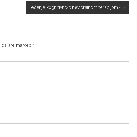
Lečenje kognitivno-bihevioralnom terapijom?
→
elds are marked
*