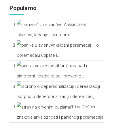
Popularno
Anksioznost:
iskustva, lečenje i simptomi
Anksiozni poremećaj – o
poremećaju uopšte i…
Panični napad i
simptomi- testirajte se i proverite…
iscrpno o depersonalizaciji i derealizaciji
10 najčešćih
znakova anksioznosti i paničnog poremećaja