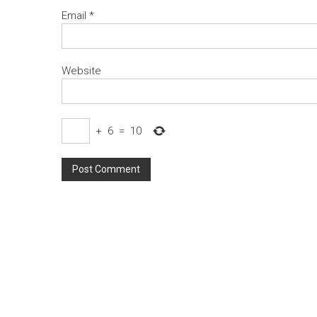
Email
*
Website
+
6
=
10