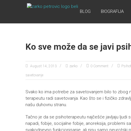
Skip
ONLINE
to
BLOG
BIOGRAFIJA
content
PSIHOTERAPIJA
Online
Psihoterapija
Ko sve može da se javi ps
August 14, 2013
zarko
0 Comment
Psihot
savetovanje
Svako ko ima potrebe za savetovanjem bilo to zbog neu
terapeutu radi savetovanja. Kao što se i fizičko zdravl
našu duhovnu stranu.
Tačno je da se psihoterapeutu najčešće javljaju ljudi
napadi, fobije, socijalne fobije, anoreksija, problemi 
svakodnevno funkcionisanje, ali nisu samo neurotski p