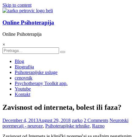
Skip to content
Online Psihoterapija
Online Psihoterapija
×
Blog
Biografija
Psihoterapijske usluge
cenovnik
Psychotherapy Toolkit app.
Youtube
Kontakt
Zavisnost od interneta, bolest ili faza?
December 4, 2013
August 29, 2018
zarko
2 Comments
Neurotski
poremecaji - neuroze
,
Psihoterapijske tehnike
,
Razno
Zavisnost od Interneta je klinički poremećaj sa snažnim negativnim