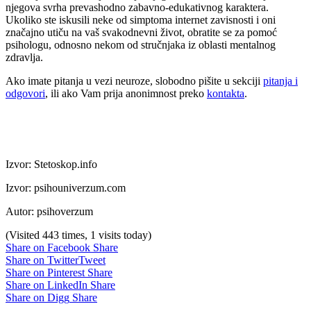
njegova svrha prevashodno zabavno-edukativnog karaktera.
Ukoliko ste iskusili neke od simptoma internet zavisnosti i oni
značajno utiču na vaš svakodnevni život, obratite se za pomoć
psihologu, odnosno nekom od stručnjaka iz oblasti mentalnog
zdravlja.
Ako imate pitanja u vezi neuroze, slobodno pišite u sekciji
pitanja i
odgovori
, ili ako Vam prija anonimnost preko
kontakta
.
Izvor: Stetoskop.info
Izvor: psihouniverzum.com
Autor: psihoverzum
(Visited 443 times, 1 visits today)
Share on Facebook
Share
Share on Twitter
Tweet
Share on Pinterest
Share
Share on LinkedIn
Share
Share on Digg
Share