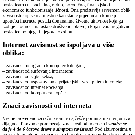
posledicama na socijalno, radno, porodično, finansijsko i
ekonomsko funkcionisanje ličnosti. Ona predstavlja savremen oblik
zavisnosti koji se manifestuje kao stanje pojedinca u kome je
upotreba interneta postala dominantna životna aktivnost koja ga
izoluje u odnosu na ostale društvene tokove, i koja stvara negativne
posledice po njega i njegovu okolinu.
Internet zavisnost se ispoljava u više
oblika:
– zavisnosti od igranja kompjuterskih igara;
– zavisnost od surfovanja internetom;
– zavisnost od sajberseksa;
– zavisnost od uspostavljanja prijateljskih veza putem interneta;
– zavisnost od internet kockanja;
– zavisnost od kompjutera uopšte.
Znaci zavisnosti od interneta
Vreme provedeno za računarom je najčešće pominjani kriterijum za
dijagnostifikovanje poremećaja zavisnosti od interneta i
smatra se
da je 4 do 6 časova dnevno simptom zavisnosti.
Pod aktivnostima u
vezi sa Internetom ne može se uzeti u obzir samo on-line boravak na