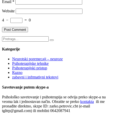
Email
*
Website
4
−
=
0
Kategorije
Neurotski poremecaji – neuroze
Psihoterapijske tehnike
Psihoterapijski pristup
Razno
zabavni i infrmativni tekstovi
Savetovanje putem skype-a
Psihološko savetovanje i psihoterapija se odvija preko skype-a na
veoma lak i jednostavan način. Obratite se preko
kontakta
ili me
pronađite direktno, skzpe ID: zarko.petrovic.cbt (e-mail
tgltrp@gmail.com) ili mobilni 0642087941