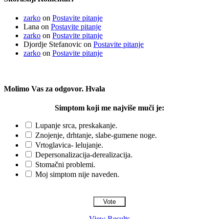
zarko
on
Postavite pitanje
Lana
on
Postavite pitanje
zarko
on
Postavite pitanje
Djordje Stefanovic
on
Postavite pitanje
zarko
on
Postavite pitanje
Molimo Vas za odgovor. Hvala
Simptom koji me najviše muči je:
Lupanje srca, preskakanje.
Znojenje, drhtanje, slabe-gumene noge.
Vrtoglavica- lelujanje.
Depersonalizacija-derealizacija.
Stomačni problemi.
Moj simptom nije naveden.
View Results