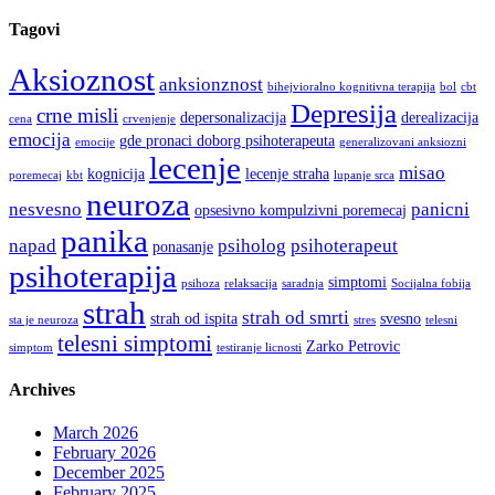
Tagovi
Aksioznost
anksionznost
bihejvioralno kognitivna terapija
bol
cbt
Depresija
crne misli
depersonalizacija
derealizacija
cena
crvenjenje
emocija
gde pronaci doborg psihoterapeuta
emocije
generalizovani anksiozni
lecenje
misao
kognicija
lecenje straha
poremecaj
kbt
lupanje srca
neuroza
nesvesno
panicni
opsesivno kompulzivni poremecaj
panika
napad
psiholog
psihoterapeut
ponasanje
psihoterapija
simptomi
psihoza
relaksacija
saradnja
Socijalna fobija
strah
strah od smrti
strah od ispita
svesno
sta je neuroza
stres
telesni
telesni simptomi
Zarko Petrovic
simptom
testiranje licnosti
Archives
March 2026
February 2026
December 2025
February 2025