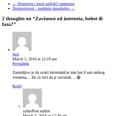
←
Depresija i njeni najčešći simptomi
Depresivnost – problem današnjice
→
2 thoughts on “
Zavisnost od interneta, bolest ili
faza?
”
Igor
March 3, 2016 at 12:19 am
Permalink
Zanimljivo je da svaki informatičar ima bar 8 sati radnog
vremena… što će reći da je zavisnik… 😀
Reply
zarko
Post author
March 3, 2016 at 12:20 am