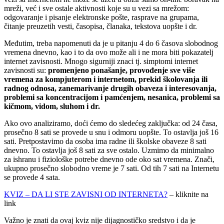
mreži, već i sve ostale aktivnosti koje su u vezi sa mrežom:
odgovaranje i pisanje elektronske pošte, rasprave na grupama,
čitanje preuzetih vesti, časopisa, članaka, tekstova uopšte i dr.
Međutim, treba napomenuti da je u pitanju 4 do 6 časova slobodnog
vremena dnevno, kao i to da ovo može ali i ne mora biti pokazatelj
internet zavisnosti. Mnogo sigurniji znaci tj. simptomi internet
zavisnosti su:
promenjeno ponašanje, provođenje sve više
vremena za kompjuterom i internetom, prekid školovanja ili
radnog odnosa, zanemarivanje drugih obaveza i interesovanja,
problemi sa koncentracijom i pamćenjem, nesanica, problemi sa
kičmom, vidom, sluhom i dr.
Ako ovo analiziramo, doći ćemo do sledećeg zaključka: od 24 časa,
prosečno 8 sati se provede u snu i odmoru uopšte. To ostavlja još 16
sati. Pretpostavimo da osoba ima radne ili školske obaveze 8 sati
dnevno. To ostavlja još 8 sati za sve ostalo. Uzmimo da minimalno
za ishranu i fiziološke potrebe dnevno ode oko sat vremena. Znači,
ukupno prosečno slobodno vreme je 7 sati. Od tih 7 sati na Internetu
se provede 4 sata.
KVIZ – DA LI STE ZAVISNI OD INTERNETA?
– kliknite na
link
Važno je znati da ovaj kviz nije dijagnostičko sredstvo i da je