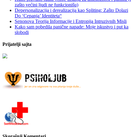
zašto većini ljudi ne funkcionišu)
Depersonalizacija i derealizacija kao Spliting: Zašto Dolazi
Do ‘Cepanja’ Identiteta“
Senonova Teorija Informacije i Entropija Intruzivnih Misli
Kako sam pobedila panične napade: Moje iskustvo i put ka
slobodi
Prijatelji sajta
Skorašnji Komentari