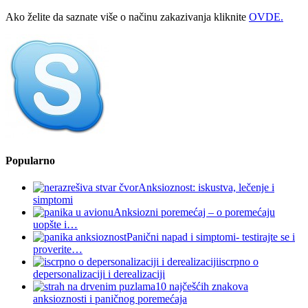
Ako želite da saznate više o načinu zakazivanja kliknite
OVDE.
Popularno
Anksioznost: iskustva, lečenje i
simptomi
Anksiozni poremećaj – o poremećaju
uopšte i…
Panični napad i simptomi- testirajte se i
proverite…
iscrpno o
depersonalizaciji i derealizaciji
10 najčešćih znakova
anksioznosti i paničnog poremećaja