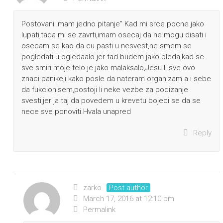
Postovani imam jedno pitanje” Kad mi srce pocne jako
lupati,tada mi se zavrti,imam osecaj da ne mogu disati i
osecam se kao da cu pasti u nesvest,ne smem se
pogledati u ogledaalo jer tad budem jako bleda,kad se
sve smiri moje telo je jako malaksalo,Jesu li sve ovo
znaci panike,i kako posle da nateram organizam a i sebe
da fukcionisem,postoji li neke vezbe za podizanje
svesti,jer ja taj da povedem u krevetu bojeci se da se
nece sve ponoviti.Hvala unapred
Reply
zarko
Post author
March 17, 2016 at 12:10 pm
Permalink