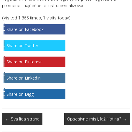
promene i najčešće je instrumentalizovan.
(Visited 1,865 times, 1 visits today)
Share on Facebook
Share on Twitter
Share on Pinterest
Share on LinkedIn
Share on Digg
←
Sva lica straha
Opsesivne misli, laž i istina?
→