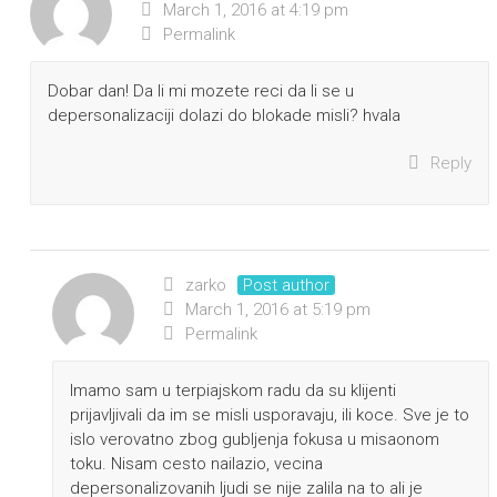
March 1, 2016 at 4:19 pm
Permalink
Dobar dan! Da li mi mozete reci da li se u
depersonalizaciji dolazi do blokade misli? hvala
Reply
zarko
Post author
March 1, 2016 at 5:19 pm
Permalink
Imamo sam u terpiajskom radu da su klijenti
prijavljivali da im se misli usporavaju, ili koce. Sve je to
islo verovatno zbog gubljenja fokusa u misaonom
toku. Nisam cesto nailazio, vecina
depersonalizovanih ljudi se nije zalila na to ali je