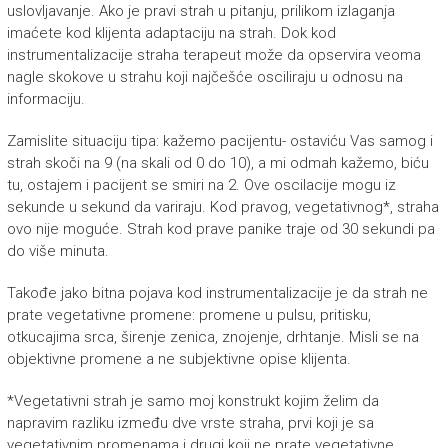
uslovljavanje. Ako je pravi strah u pitanju, prilikom izlaganja
imaćete kod klijenta adaptaciju na strah. Dok kod
instrumentalizacije straha terapeut može da opservira veoma
nagle skokove u strahu koji najčešće osciliraju u odnosu na
informaciju.
Zamislite situaciju tipa: kažemo pacijentu- ostaviću Vas samog i
strah skoči na 9 (na skali od 0 do 10), a mi odmah kažemo, biću
tu, ostajem i pacijent se smiri na 2. Ove oscilacije mogu iz
sekunde u sekund da variraju. Kod pravog, vegetativnog*, straha
ovo nije moguće. Strah kod prave panike traje od 30 sekundi pa
do više minuta.
Takođe jako bitna pojava kod instrumentalizacije je da strah ne
prate vegetativne promene: promene u pulsu, pritisku,
otkucajima srca, širenje zenica, znojenje, drhtanje. Misli se na
objektivne promene a ne subjektivne opise klijenta.
*Vegetativni strah je samo moj konstrukt kojim želim da
napravim razliku između dve vrste straha, prvi koji je sa
vegetativnim promenama i drugi koji ne prate vegetativne