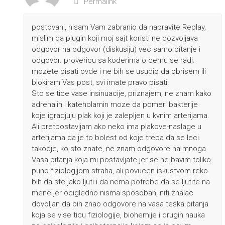
Permalink
postovani, nisam Vam zabranio da napravite Replay,
mislim da plugin koji moj sajt koristi ne dozvoljava
odgovor na odgovor (diskusiju) vec samo pitanje i
odgovor. provericu sa koderima o cemu se radi.
mozete pisati ovde i ne bih se usudio da obrisem ili
blokiram Vas post, svi imate pravo pisati.
Sto se tice vase insinuacije, priznajem, ne znam kako
adrenalin i kateholamin moze da pomeri bakterije
koje igradjuju plak koji je zalepljen u kvnim arterijama.
Ali pretpostavljam ako neko ima plakove-naslage u
arterijama da je to bolest od koje treba da se leci.
takodje, ko sto znate, ne znam odgovore na mnoga
Vasa pitanja koja mi postavljate jer se ne bavim toliko
puno fiziologijom straha, ali povucen iskustvom reko
bih da ste jako ljuti i da nema potrebe da se ljutite na
mene jer ocigledno nisma sposoban, niti znalac
dovoljan da bih znao odgovore na vasa teska pitanja
koja se vise ticu fiziologije, biohemije i drugih nauka