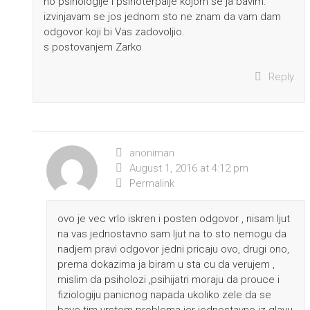
no psihologije i psihoterpaije kojom se ja bavim.
izvinjavam se jos jednom sto ne znam da vam dam
odgovor koji bi Vas zadovoljio.
s postovanjem Zarko
Reply
anoniman
August 1, 2016 at 4:12 pm
Permalink
ovo je vec vrlo iskren i posten odgovor , nisam ljut
na vas jednostavno sam ljut na to sto nemogu da
nadjem pravi odgovor jedni pricaju ovo, drugi ono,
prema dokazima ja biram u sta cu da verujem ,
mislim da psiholozi ,psihijatri moraju da prouce i
fiziologiju panicnog napada ukoliko zele da se