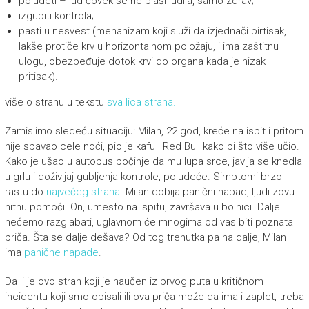
poludeti – lud čovek se ne plaši ludila, samo zdrav;
izgubiti kontrola;
pasti u nesvest (mehanizam koji služi da izjednači pirtisak,
lakše protiče krv u horizontalnom položaju, i ima zaštitnu
ulogu, obezbeđuje dotok krvi do organa kada je nizak
pritisak).
više o strahu u tekstu
sva lica straha.
Zamislimo sledeću situaciju: Milan, 22 god, kreće na ispit i pritom
nije spavao cele noći, pio je kafu I Red Bull kako bi što više učio.
Kako je ušao u autobus počinje da mu lupa srce, javlja se knedla
u grlu i doživljaj gubljenja kontrole, poludeće. Simptomi brzo
rastu do
najvećeg straha
. Milan dobija panični napad, ljudi zovu
hitnu pomoći. On, umesto na ispitu, završava u bolnici. Dalje
nećemo razglabati, uglavnom će mnogima od vas biti poznata
priča. Šta se dalje dešava? Od tog trenutka pa na dalje, Milan
ima
panične napade
.
Da li je ovo strah koji je naučen iz prvog puta u kritičnom
incidentu koji smo opisali ili ova priča može da ima i zaplet, treba