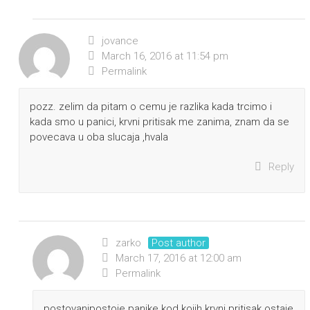
jovance
March 16, 2016 at 11:54 pm
Permalink
pozz. zelim da pitam o cemu je razlika kada trcimo i
kada smo u panici, krvni pritisak me zanima, znam da se
povecava u oba slucaja ,hvala
Reply
zarko
Post author
March 17, 2016 at 12:00 am
Permalink
postovanipostoje panike kod kojih krvni pritisak ostaje