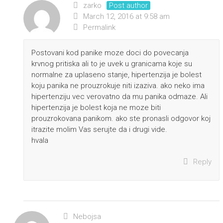
zarko
Post author
March 12, 2016 at 9:58 am
Permalink
Postovani kod panike moze doci do povecanja
krvnog pritiska ali to je uvek u granicama koje su
normalne za uplaseno stanje, hipertenzija je bolest
koju panika ne prouzrokuje niti izaziva. ako neko ima
hipertenziju vec verovatno da mu panika odmaze. Ali
hipertenzija je bolest koja ne moze biti
prouzrokovana panikom. ako ste pronasli odgovor koj
itrazite molim Vas serujte da i drugi vide.
hvala
Reply
Nebojsa