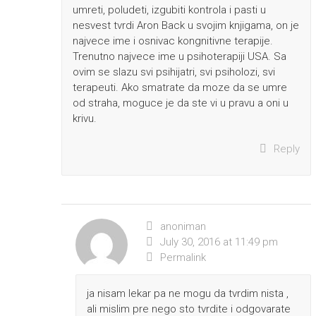
umreti, poludeti, izgubiti kontrola i pasti u
nesvest tvrdi Aron Back u svojim knjigama, on je
najvece ime i osnivac kongnitivne terapije.
Trenutno najvece ime u psihoterapiji USA. Sa
ovim se slazu svi psihijatri, svi psiholozi, svi
terapeuti. Ako smatrate da moze da se umre
od straha, moguce je da ste vi u pravu a oni u
krivu.
Reply
anoniman
July 30, 2016 at 11:49 pm
Permalink
ja nisam lekar pa ne mogu da tvrdim nista ,
ali mislim pre nego sto tvrdite i odgovarate