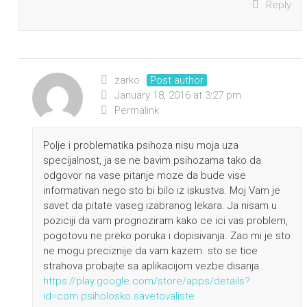
Reply
zarko
Post author
January 18, 2016 at 3:27 pm
Permalink
Polje i problematika psihoza nisu moja uza
specijalnost, ja se ne bavim psihozama tako da
odgovor na vase pitanje moze da bude vise
informativan nego sto bi bilo iz iskustva. Moj Vam je
savet da pitate vaseg izabranog lekara. Ja nisam u
poziciji da vam prognoziram kako ce ici vas problem,
pogotovu ne preko poruka i dopisivanja. Zao mi je sto
ne mogu preciznije da vam kazem. sto se tice
strahova probajte sa aplikacijom vezbe disanja
https://play.google.com/store/apps/details?
id=com.psiholosko.savetovaliste