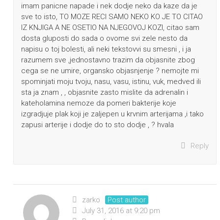
imam panicne napade i nek dodje neko da kaze da je
sve to isto, TO MOZE RECI SAMO NEKO KO JE TO CITAO
IZ KNJIGA A NE OSETIO NA NJEGOVOJ KOZI, citao sam
dosta gluposti do sada o ovome svi zele nesto da
napisu o toj bolesti, ali neki tekstovvi su smesni , i ja
razumem sve ,jednostavno trazim da objasnite zbog
cega se ne umire, organsko objasnjenje ? nemojte mi
spominjati moju tvoju, nasu, vasu, istinu, vuk, medved ili
sta ja znam , , objasnite zasto mislite da adrenalin i
kateholamina nemoze da pomeri bakterije koje
izgradjuje plak koji je zaljepen u krvnim arterijama ,i tako
zapusi arterije i dodje do to sto dodje , ? hvala
Reply
zarko
Post author
July 31, 2016 at 9:20 pm