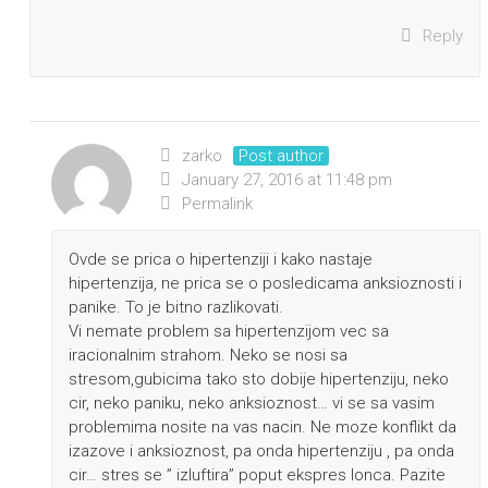
Reply
zarko
Post author
January 27, 2016 at 11:48 pm
Permalink
Ovde se prica o hipertenziji i kako nastaje
hipertenzija, ne prica se o posledicama anksioznosti i
panike. To je bitno razlikovati.
Vi nemate problem sa hipertenzijom vec sa
iracionalnim strahom. Neko se nosi sa
stresom,gubicima tako sto dobije hipertenziju, neko
cir, neko paniku, neko anksioznost… vi se sa vasim
problemima nosite na vas nacin. Ne moze konflikt da
izazove i anksioznost, pa onda hipertenziju , pa onda
cir… stres se ” izluftira” poput ekspres lonca. Pazite