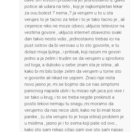
bave tim vrstom problema jer jednostavno iz glavu
potice ali udara na telo , koji je najkompletan lekar
za ovu bolest ? nema ,? ja verujem u to u sta
verujes to je tacno za tebe i to je tako tacno je , ali
cinjenice niko ne moze izbeci, ukljucis televizor na
vestima govore , ukljucis internet obavezno svaki
dan takvo nesto vidis , jednostavno trebas ici na
pust ostrov da bi verovao u to sto govorite, e tu
dolazi moja ljutnja , i pritisak, koji razum mi govori
jedno a ja zelim i trudim se da verujem u sprotivno
od toga, a duboko u sebe znam sta je istina , ali
kako bi mi bilo bolje zelim da verujem u tome sto
vi govorite ali nikad ne uspem. Znaci nije nista
novo jasno je, mi se bojimo da ce nas simptomi
panicnog napada ubiti i tu misao njih jaca jos vise i
se tako u krug, i to se treba negde prekinuti a
posto lekovi nemaju tu snagu ,mi moramo da
verujemo da nas nece ubiti, kako ne bi imali teze
panike , (u sta verujes to je tvoja istina) problem je
u mislima , jasno je i to svima koji pate od ovo ,
kako sto sam rekao citao sam sve sto sam nasao