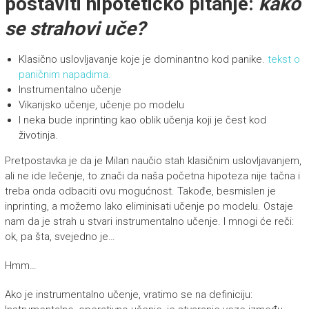
postaviti hipotetičko pitanje:
kako
se strahovi uče?
Klasično uslovljavanje koje je dominantno kod panike.
tekst o
paničnim napadima.
Instrumentalno učenje
Vikarijsko učenje, učenje po modelu
I neka bude inprinting kao oblik učenja koji je čest kod
životinja.
Pretpostavka je da je Milan naučio stah klasičnim uslovljavanjem,
ali ne ide lečenje, to znači da naša početna hipoteza nije tačna i
treba onda odbaciti ovu mogućnost. Takođe, besmislen je
inprinting, a možemo lako eliminisati učenje po modelu. Ostaje
nam da je strah u stvari instrumentalno učenje. I mnogi će reči:
ok, pa šta, svejedno je…
Hmm…
Ako je instrumentalno učenje, vratimo se na definiciju: