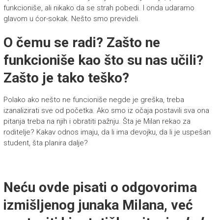
funkcioniše, ali nikako da se strah pobedi. I onda udaramo
glavom u ćor-sokak. Nešto smo prevideli.
O čemu se radi? Zašto ne
funkcioniše kao što su nas učili?
Zašto je tako teško?
Polako ako nešto ne funcioniše negde je greška, treba
izanalizirati sve od početka. Ako smo iz očaja postavili sva ona
pitanja treba na njih i obratiti pažnju. Šta je Milan rekao za
roditelje? Kakav odnos imaju, da li ima devojku, da li je uspešan
student, šta planira dalje?
Neću ovde pisati o odgovorima
izmišljenog junaka Milana, već