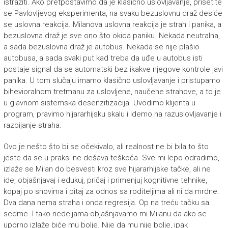
istražiti. Ako pretpostavimo da je klasično uslovljavanje, prisetite
se Pavlovljevog eksperimenta, na svaku bezuslovnu draž desiće
se uslovna reakcija. Milanova uslovna reakcija je strah i panika, a
bezuslovna draž je sve ono što okida paniku. Nekada neutralna,
a sada bezuslovna draž je autobus. Nekada se nije plašio
autobusa, a sada svaki put kad treba da uđe u autobus isti
postaje signal da se automatski bez ikakve njegove kontrole javi
panika. U tom slučaju imamo klasično uslovljavanje i pristupamo
bihevioralnom tretmanu za uslovljene, naučene strahove, a to je
u glavnom sistemska desenzitizacija. Uvodimo klijenta u
program, pravimo hijararhijsku skalu i idemo na razuslovljavanje i
razbijanje straha.
Ovo je nešto što bi se očekivalo, ali realnost ne bi bila to što
jeste da se u praksi ne dešava teškoća. Sve mi lepo odradimo,
izlaže se Milan do besvesti kroz sve hijararhijske tačke, ali ne
ide, objašnjavaj i edukuj, pričaj i primenjuj kognitivne tehnike,
kopaj po snovima i pitaj za odnos sa roditeljima ali ni da mrdne.
Dva dana nema straha i onda regresija. Op na treću tačku sa
sedme. I tako nedeljama objašnjavamo mi Milanu da ako se
uporno izlaže biće mu bolje. Nije da mu nije bolje, ipak