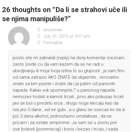
26 thoughts on “
Da li se strahovi uče ili
se njima manipuliše?
”
anoniman
July 31, 2016 at 9:07 pm
Permalink
posto ste mi zabranili (reply) na donji komentar (neznam
zasto )ovde cu da vam kazem da se ne radi u
ubedjivanju ili moja tvoja istina to su gluposti , ja sam fino
od vama zatrazio AKO ZNATE da objasnite , verovatno
znate sa kim pisete i znate da i ja patim od panicnih
napada. Kakav vuk spominjete,? u panicnog napada
nemozes hodati a kamoli trcati , prvo ako pokusas trcati
javi se bol u predelu srca , drugo noge klecaju kao da
nisi jeo 5 dana , vid se gubi , a u glavu se osecas ko da si
pio 2 dana alkohol, jednostavno omalaksas , da ne
pricam i za ostale simptome. Ja sam se u zivotu pre
ove bolesti (poremecaj) i borio i bezao i trcao, i sada