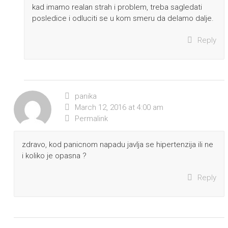
kad imamo realan strah i problem, treba sagledati
posledice i odluciti se u kom smeru da delamo dalje.
Reply
panika
March 12, 2016 at 4:00 am
Permalink
zdravo, kod panicnom napadu javlja se hipertenzija ili ne
i koliko je opasna ?
Reply