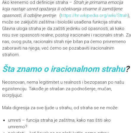
Ako krenemo od definicije straha –
Strah je primarna emocija
koja nastaje usred opažanja ili očekivanja stvarne ili zamišljene
opasnosti, ili ozbiljne pretnje
. (
https://hr.wikipedia.org/wiki/Strah
),
može se zaključiti zaštitna i biološki usađena funkcija straha.
Glavna uloga straha je da zaštiti jedinku od opasnosti, ali kako
nisu sve opasnosti realne, postoji iracionalni i racionalni strah. Za
nas, ovog puta, racionalni strah nije bitan pa ćemo privremeno
zaboraviti na njega, već ćemo se pozabaviti iracionalnim
strahom.
Šta znamo o iracionalnom strahu
?
Neosnovan, nema legitimitet u realnosti i bezopasan po našu
egzistenciju. Takođe je strašan za podnošenje, mučan,
iscrpljujuć.
Mala digresija za sve ljude u strahu, od straha se ne može:
umreti – funcija straha je zaštitna, kako nas štiti ako
umremo?