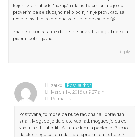
kojem zivim uhode “hakuju” i stalno listam prijatelje da
proverim da se slucajno neko od njih nije provukao, za
nove prihvatam samo one koje licno poznajem 🙂
znaci konacn strah je da ce me privesti zbog istine koju
pisem=delim, javno.
Reply
zarko
Post author
March 14, 2016 at 9:27 am
Permalink
Postovana, to moze da bude racionalna i opravdan
strah. Moguce je da prate vas rad, moguce je da ce
vas minirati i uhoditi. Ali sta je krajnja posledica? kolio
daleko mogu da idu i da li ste spremni da t otrpite?