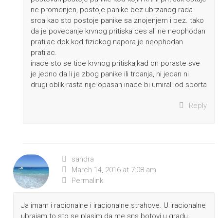
ne promenjen, postoje panike bez ubrzanog rada
srca kao sto postoje panike sa znojenjem i bez. tako
da je povecanje krvnog pritiska ces ali ne neophodan
pratilac dok kod fizickog napora je neophodan
pratilac.
inace sto se tice krvnog pritiska,kad on poraste sve
je jedno da li je zbog panike ili trcanja, ni jedan ni
drugi oblik rasta nije opasan inace bi umirali od sporta
Reply
sandra
March 14, 2016 at 7:08 am
Permalink
Ja imam i racionalne i iracionalne strahove. U iracionalne
ubrajam to sto se plasim da me sns botovi u gradu