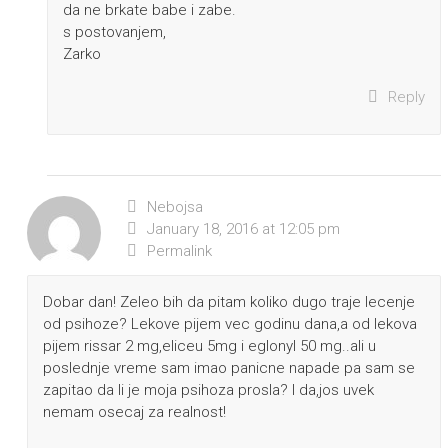
da ne brkate babe i zabe.
s postovanjem,
Zarko
Reply
Nebojsa
January 18, 2016 at 12:05 pm
Permalink
Dobar dan! Zeleo bih da pitam koliko dugo traje lecenje
od psihoze? Lekove pijem vec godinu dana,a od lekova
pijem rissar 2 mg,eliceu 5mg i eglonyl 50 mg..ali u
poslednje vreme sam imao panicne napade pa sam se
zapitao da li je moja psihoza prosla? I da,jos uvek
nemam osecaj za realnost!