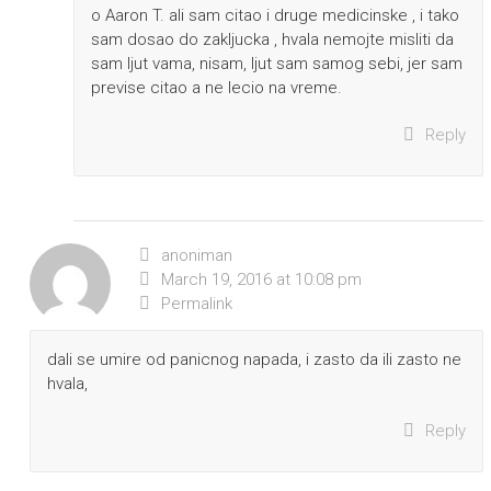
o Aaron T. ali sam citao i druge medicinske , i tako
sam dosao do zakljucka , hvala nemojte misliti da
sam ljut vama, nisam, ljut sam samog sebi, jer sam
previse citao a ne lecio na vreme.
Reply
anoniman
March 19, 2016 at 10:08 pm
Permalink
dali se umire od panicnog napada, i zasto da ili zasto ne
hvala,
Reply