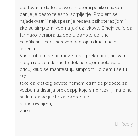
postovana, da to su sve simptomi panike i nakon
panije je cesto telesno iscrpljenje. Problem se
najadekvatni i najuspesnije resava psihoterapijom i
ako su simptomi veoma jaki uz lekove. Cinejnica je da
farmako trerapija uz dobru psihoterapiju je
najefikasniji naci, naravno psotoje i drugi nacini
lecenja.
Vas problem se ne moze resiti preko noci, niti vam
mogu reci sta da radite dok ne cujem celu vasu
pricu, kako se manifestuju simptomi i o cemu se tu
radi.
tako da kratkog saveta nemam osim da probate sa
vezbama disanja prek oapp koje smo razvili, imate na
sajtu ili da se javite za psihoterapiju.
s postovanjem,
Zarko
Reply