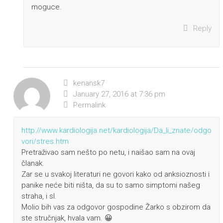
moguce.
Reply
kenansk7
January 27, 2016 at 7:36 pm
Permalink
http://www.kardiologija.net/kardiologija/Da_li_znate/odgo
vori/stres.htm
Pretraživao sam nešto po netu, i naišao sam na ovaj
članak.
Zar se u svakoj literaturi ne govori kako od anksioznosti i
panike neće biti ništa, da su to samo simptomi našeg
straha, i sl.
Molio bih vas za odgovor gospodine Žarko s obzirom da
ste stručnjak, hvala vam. 😀