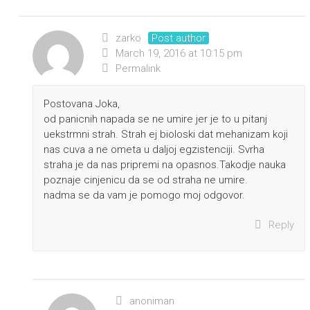
zarko
Post author
March 19, 2016 at 10:15 pm
Permalink
Postovana Joka,
od panicnih napada se ne umire jer je to u pitanj
uekstrmni strah. Strah ej bioloski dat mehanizam koji
nas cuva a ne ometa u daljoj egzistenciji. Svrha
straha je da nas pripremi na opasnos.Takodje nauka
poznaje cinjenicu da se od straha ne umire.
nadma se da vam je pomogo moj odgovor.
Reply
anoniman