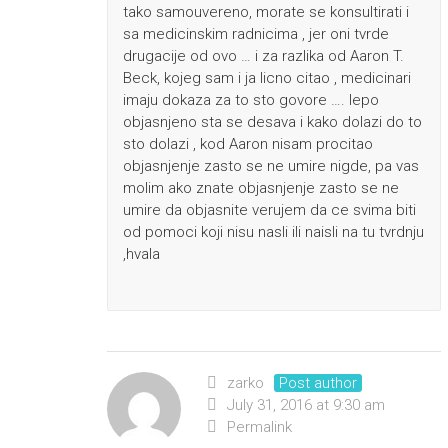
tako samouvereno, morate se konsultirati i
sa medicinskim radnicima , jer oni tvrde
drugacije od ovo … i za razlika od Aaron T.
Beck, kojeg sam i ja licno citao , medicinari
imaju dokaza za to sto govore …. lepo
objasnjeno sta se desava i kako dolazi do to
sto dolazi , kod Aaron nisam procitao
objasnjenje zasto se ne umire nigde, pa vas
molim ako znate objasnjenje zasto se ne
umire da objasnite verujem da ce svima biti
od pomoci koji nisu nasli ili naisli na tu tvrdnju
,hvala
zarko
Post author
July 31, 2016 at 9:30 am
Permalink