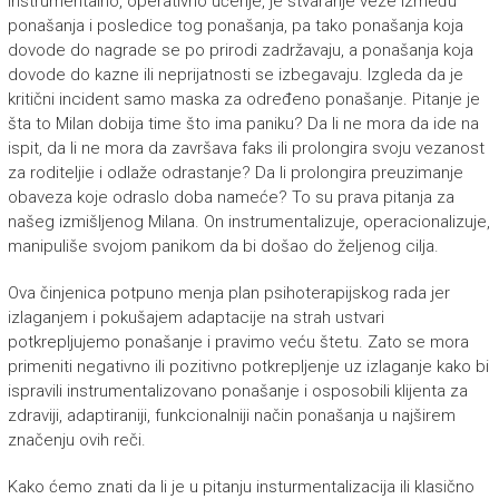
Instrumentalno, operativno učenje, je stvaranje veze između
ponašanja i posledice tog ponašanja, pa tako ponašanja koja
dovode do nagrade se po prirodi zadržavaju, a ponašanja koja
dovode do kazne ili neprijatnosti se izbegavaju. Izgleda da je
kritični incident samo maska za određeno ponašanje. Pitanje je
šta to Milan dobija time što ima paniku? Da li ne mora da ide na
ispit, da li ne mora da završava faks ili prolongira svoju vezanost
za roditeljie i odlaže odrastanje? Da li prolongira preuzimanje
obaveza koje odraslo doba nameće? To su prava pitanja za
našeg izmišljenog Milana. On instrumentalizuje, operacionalizuje,
manipuliše svojom panikom da bi došao do željenog cilja.
Ova činjenica potpuno menja plan psihoterapijskog rada jer
izlaganjem i pokušajem adaptacije na strah ustvari
potkrepljujemo ponašanje i pravimo veću štetu. Zato se mora
primeniti negativno ili pozitivno potkrepljenje uz izlaganje kako bi
ispravili instrumentalizovano ponašanje i osposobili klijenta za
zdraviji, adaptiraniji, funkcionalniji način ponašanja u najširem
značenju ovih reči.
Kako ćemo znati da li je u pitanju insturmentalizacija ili klasično