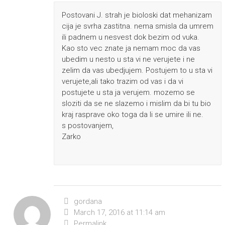
Postovani J. strah je bioloski dat mehanizam
cija je svrha zastitna. nema smisla da umrem
ili padnem u nesvest dok bezim od vuka.
Kao sto vec znate ja nemam moc da vas
ubedim u nesto u sta vi ne verujete i ne
zelim da vas ubedjujem. Postujem to u sta vi
verujete,ali tako trazim od vas i da vi
postujete u sta ja verujem. mozemo se
sloziti da se ne slazemo i mislim da bi tu bio
kraj rasprave oko toga da li se umire ili ne.
s postovanjem,
Zarko
gordana
March 17, 2016 at 11:14 am
Permalink