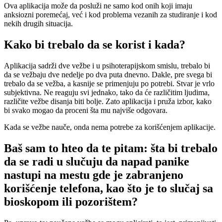
Ova aplikacija može da posluži ne samo kod onih koji imaju
anksiozni poremećaj, već i kod problema vezanih za studiranje i kod
nekih drugih situacija.
Kako bi trebalo da se korist i kada?
Aplikacija sadrži dve vežbe i u psihoterapijskom smislu, trebalo bi
da se vežbaju dve nedelje po dva puta dnevno. Dakle, pre svega bi
trebalo da se vežba, a kasnije se primenjuju po potrebi. Stvar je vrlo
subjektivna. Ne reaguju svi jednako, tako da će različitim ljudima,
različite vežbe disanja biti bolje. Zato aplikacija i pruža izbor, kako
bi svako mogao da proceni šta mu najviše odgovara.
Kada se vežbe nauče, onda nema potrebe za korišćenjem aplikacije.
Baš sam to hteo da te pitam: šta bi trebalo
da se radi u slučuju da napad panike
nastupi na mestu gde je zabranjeno
korišćenje telefona, kao što je to slučaj sa
bioskopom ili pozorištem?