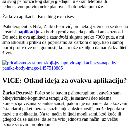
sa svog psihofizičkog stanja gledajući u ekran telefona ili
jednostavno pravim neke planove. To donekle pomaže.
Žarkova aplikacija Breathing exercises
Psihoterapeut iz Niša, Žarko Petrović, pre nekog vremena se dosetio
i osmislio
aplikaciju
za borbu protiv napada panike i anksioznosti.
Do sada je ova aplikacija za
android
skinuta preko 7000 puta, a mi
smo iskoristili priliku da popričamo sa Žarkom o njoj, kao i samoj
borbi protiv ove nelagodnosti, koja može ozbiljno da naruši kvalitet
života.
VICE: Otkud ideja za ovakvu aplikaciju?
Žarko Petrović
: Pošto se ja bavim psihoterapijom i završio sam
bihejvioralno-kognitivnu terapiju čiji je sastavni deo telesna
koncepcija vezana za anksioznost, palo mi je na pamet da takozvani
“standarni paket mera za suzbijanje anksioznosti”, može lepo da se
razvije u aplikaciju. Na taj način bi ljudi mogli sami, kod kuće ili
gdegod da se nalaze, da se na vrlo jednostavan način, uz vežbu,
izbore sa ovim problemom.