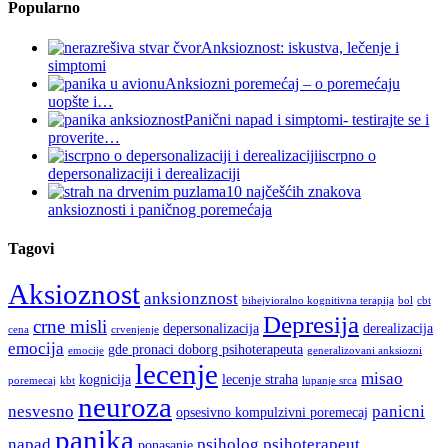
Popularno
Anksioznost: iskustva, lečenje i
simptomi
Anksiozni poremećaj – o poremećaju
uopšte i…
Panični napad i simptomi- testirajte se i
proverite…
iscrpno o
depersonalizaciji i derealizaciji
10 najčešćih znakova
anksioznosti i paničnog poremećaja
Tagovi
Aksioznost
anksionznost
bihejvioralno kognitivna terapija
bol
cbt
Depresija
crne misli
depersonalizacija
derealizacija
cena
crvenjenje
emocija
gde pronaci doborg psihoterapeuta
emocije
generalizovani anksiozni
lecenje
misao
kognicija
lecenje straha
poremecaj
kbt
lupanje srca
neuroza
nesvesno
panicni
opsesivno kompulzivni poremecaj
panika
napad
psiholog
psihoterapeut
ponasanje