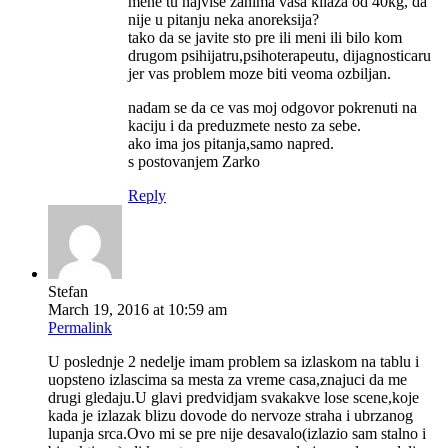
mene tu najvise zanima vasa kilaza od 40kg, da
nije u pitanju neka anoreksija?
tako da se javite sto pre ili meni ili bilo kom
drugom psihijatru,psihoterapeutu, dijagnosticaru
jer vas problem moze biti veoma ozbiljan.
nadam se da ce vas moj odgovor pokrenuti na
kaciju i da preduzmete nesto za sebe.
ako ima jos pitanja,samo napred.
s postovanjem Zarko
Reply
Stefan
March 19, 2016 at 10:59 am
Permalink
U poslednje 2 nedelje imam problem sa izlaskom na tablu i
uopsteno izlascima sa mesta za vreme casa,znajuci da me
drugi gledaju.U glavi predvidjam svakakve lose scene,koje
kada je izlazak blizu dovode do nervoze straha i ubrzanog
lupanja srca.Ovo mi se pre nije desavalo(izlazio sam stalno i