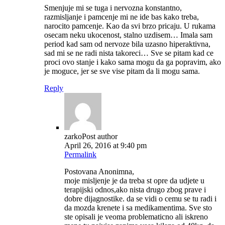
Smenjuje mi se tuga i nervozna konstantno,
razmisljanje i pamcenje mi ne ide bas kako treba,
narocito pamcenje. Kao da svi brzo pricaju. U rukama
osecam neku ukocenost, stalno uzdisem… Imala sam
period kad sam od nervoze bila uzasno hiperaktivna,
sad mi se ne radi nista takoreci… Sve se pitam kad ce
proci ovo stanje i kako sama mogu da ga popravim, ako
je moguce, jer se sve vise pitam da li mogu sama.
Reply
zarko
Post author
April 26, 2016 at 9:40 pm
Permalink
Postovana Anonimna,
moje misljenje je da treba st opre da udjete u
terapijski odnos,ako nista drugo zbog prave i
dobre dijagnostike. da se vidi o cemu se tu radi i
da mozda krenete i sa medikamentima. Sve sto
ste opisali je veoma problematicno ali iskreno