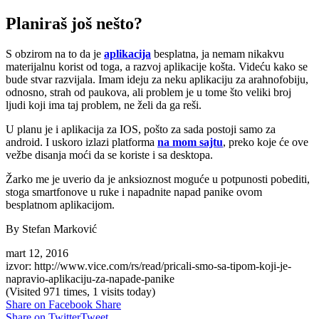
Planiraš još nešto?
S obzirom na to da je
aplikacija
besplatna, ja nemam nikakvu
materijalnu korist od toga, a razvoj aplikacije košta. Videću kako se
bude stvar razvijala. Imam ideju za neku aplikaciju za arahnofobiju,
odnosno, strah od paukova, ali problem je u tome što veliki broj
ljudi koji ima taj problem, ne želi da ga reši.
U planu je i aplikacija za IOS, pošto za sada postoji samo za
android. I uskoro izlazi platforma
na mom sajtu
, preko koje će ove
vežbe disanja moći da se koriste i sa desktopa.
Žarko me je uverio da je anksioznost moguće u potpunosti pobediti,
stoga smartfonove u ruke i napadnite napad panike ovom
besplatnom aplikacijom.
By Stefan Marković
mart 12, 2016
izvor: http://www.vice.com/rs/read/pricali-smo-sa-tipom-koji-je-
napravio-aplikaciju-za-napade-panike
(Visited 971 times, 1 visits today)
Share on Facebook
Share
Share on Twitter
Tweet