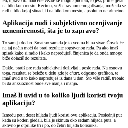
Pa, upravo to: naučene vežbe se mogu aplicirati, to jest, primenjivati
na bilo kom mestu. Recimo, vežba ravnomernog disanja, može da se
radi u bilo kojoj situaciji i na bilo kom mestu, apsolutno neprimetno.
Aplikacija nudi i subjektivno ocenjivanje
uznemirenosti, šta je to zapravo?
To sam ja dodao. Smatrao sam da je to veoma bitna stvar. Čovek će
na taj način moći da prati rezultate sopstvenog rada. Pa ako imaš
spisak kako si radio i kako napreduješ, činjenica je da onda mnogo
brže dolaziš do rezultata.
Dakle, pratiš pre rada subjektivni doživljaj i posle rada. Na osnovu
toga, rezultati se beleže u delu gde je
chart
, odnosno grafikon, te
imaš uvid u to kako napreduješ iz dana u dan. Što više radiš, trebalo
bi da anksioznost bude sve manja i manja.
Imaš li uvid u to koliko ljudi koristi tvoju
aplikaciju?
Između pet i deset hiljada ljudi koristi ovu aplikaciju. Poslednji put
kada su koderi gledali, bila je skinuta oko sedam hiljada puta, a
aktivno je otprilike tri i po, do četiri hiljada korisnika.