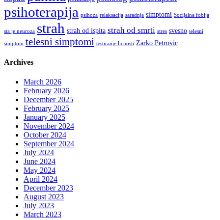
psihoterapija
simptomi
psihoza
relaksacija
saradnja
Socijalna fobija
strah
strah od smrti
strah od ispita
svesno
sta je neuroza
stres
telesni
telesni simptomi
Zarko Petrovic
simptom
testiranje licnosti
Archives
March 2026
February 2026
December 2025
February 2025
January 2025
November 2024
October 2024
September 2024
July 2024
June 2024
May 2024
April 2024
December 2023
August 2023
July 2023
March 2023