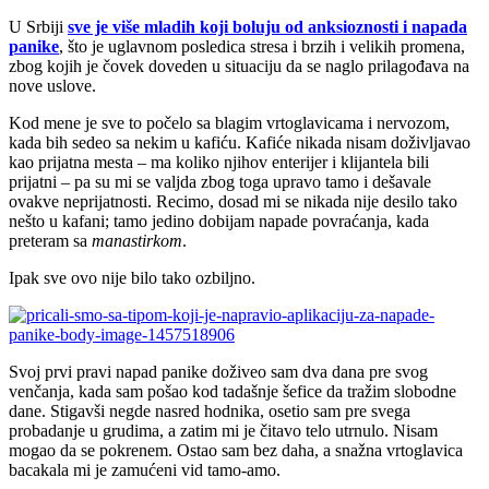
U Srbiji
sve je više mladih koji boluju od anksioznosti i napada
panike
, što je uglavnom posledica stresa i brzih i velikih promena,
zbog kojih je čovek doveden u situaciju da se naglo prilagođava na
nove uslove.
Kod mene je sve to počelo sa blagim vrtoglavicama i nervozom,
kada bih sedeo sa nekim u kafiću. Kafiće nikada nisam doživljavao
kao prijatna mesta – ma koliko njihov enterijer i klijantela bili
prijatni – pa su mi se valjda zbog toga upravo tamo i dešavale
ovakve neprijatnosti. Recimo, dosad mi se nikada nije desilo tako
nešto u kafani; tamo jedino dobijam napade povraćanja, kada
preteram sa
manastirkom
.
Ipak sve ovo nije bilo tako ozbiljno.
Svoj prvi pravi napad panike doživeo sam dva dana pre svog
venčanja, kada sam pošao kod tadašnje šefice da tražim slobodne
dane. Stigavši negde nasred hodnika, osetio sam pre svega
probadanje u grudima, a zatim mi je čitavo telo utrnulo. Nisam
mogao da se pokrenem. Ostao sam bez daha, a snažna vrtoglavica
bacakala mi je zamućeni vid tamo-amo.