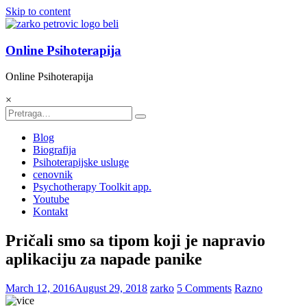
Skip to content
Online Psihoterapija
Online Psihoterapija
×
Blog
Biografija
Psihoterapijske usluge
cenovnik
Psychotherapy Toolkit app.
Youtube
Kontakt
Pričali smo sa tipom koji je napravio
aplikaciju za napade panike
March 12, 2016
August 29, 2018
zarko
5 Comments
Razno