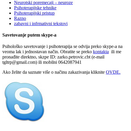
Neurotski poremecaji – neuroze
Psihoterapijske tehnike
Psihoterapijski pristup
Razno
zabavni i infrmativni tekstovi
Savetovanje putem skype-a
Psihološko savetovanje i psihoterapija se odvija preko skype-a na
veoma lak i jednostavan način. Obratite se preko
kontakta
ili me
pronađite direktno, skzpe ID: zarko.petrovic.cbt (e-mail
tgltrp@gmail.com) ili mobilni 0642087941
Ako želite da saznate više o načinu zakazivanja kliknite
OVDE.