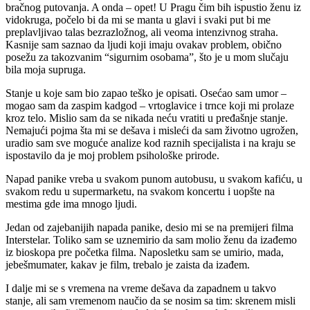
bračnog putovanja. A onda – opet! U Pragu čim bih ispustio ženu iz
vidokruga, počelo bi da mi se manta u glavi i svaki put bi me
preplavljivao talas bezrazložnog, ali veoma intenzivnog straha.
Kasnije sam saznao da ljudi koji imaju ovakav problem, obično
posežu za takozvanim “sigurnim osobama”, što je u mom slučaju
bila moja supruga.
Stanje u koje sam bio zapao teško je opisati. Osećao sam umor –
mogao sam da zaspim kadgod – vrtoglavice i trnce koji mi prolaze
kroz telo. Mislio sam da se nikada neću vratiti u pređašnje stanje.
Nemajući pojma šta mi se dešava i misleći da sam životno ugrožen,
uradio sam sve moguće analize kod raznih specijalista i na kraju se
ispostavilo da je moj problem psihološke prirode.
Napad panike vreba u svakom punom autobusu, u svakom kafiću, u
svakom redu u supermarketu, na svakom koncertu i uopšte na
mestima gde ima mnogo ljudi.
Jedan od zajebanijih napada panike, desio mi se na premijeri filma
Interstelar. Toliko sam se uznemirio da sam molio ženu da izađemo
iz bioskopa pre početka filma. Naposletku sam se umirio, mada,
jebešmumater, kakav je film, trebalo je zaista da izađem.
I dalje mi se s vremena na vreme dešava da zapadnem u takvo
stanje, ali sam vremenom naučio da se nosim sa tim: skrenem misli