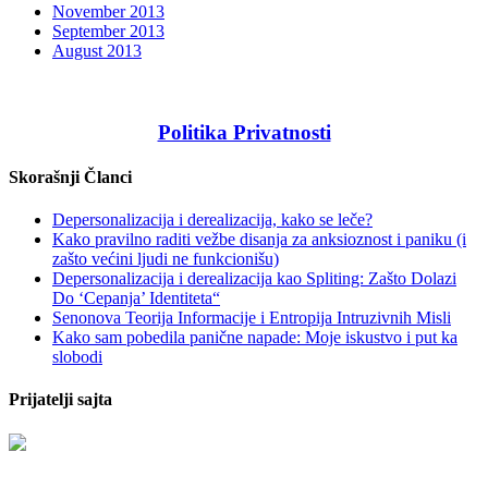
November 2013
September 2013
August 2013
Politika Privatnosti
Skorašnji Članci
Depersonalizacija i derealizacija, kako se leče?
Kako pravilno raditi vežbe disanja za anksioznost i paniku (i
zašto većini ljudi ne funkcionišu)
Depersonalizacija i derealizacija kao Spliting: Zašto Dolazi
Do ‘Cepanja’ Identiteta“
Senonova Teorija Informacije i Entropija Intruzivnih Misli
Kako sam pobedila panične napade: Moje iskustvo i put ka
slobodi
Prijatelji sajta