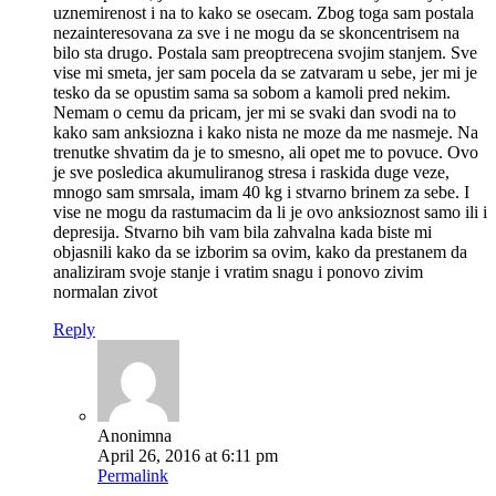
uznemirenost i na to kako se osecam. Zbog toga sam postala
nezainteresovana za sve i ne mogu da se skoncentrisem na
bilo sta drugo. Postala sam preoptrecena svojim stanjem. Sve
vise mi smeta, jer sam pocela da se zatvaram u sebe, jer mi je
tesko da se opustim sama sa sobom a kamoli pred nekim.
Nemam o cemu da pricam, jer mi se svaki dan svodi na to
kako sam anksiozna i kako nista ne moze da me nasmeje. Na
trenutke shvatim da je to smesno, ali opet me to povuce. Ovo
je sve posledica akumuliranog stresa i raskida duge veze,
mnogo sam smrsala, imam 40 kg i stvarno brinem za sebe. I
vise ne mogu da rastumacim da li je ovo anksioznost samo ili i
depresija. Stvarno bih vam bila zahvalna kada biste mi
objasnili kako da se izborim sa ovim, kako da prestanem da
analiziram svoje stanje i vratim snagu i ponovo zivim
normalan zivot
Reply
Anonimna
April 26, 2016 at 6:11 pm
Permalink