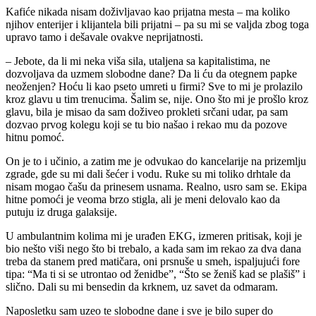
Kafiće nikada nisam doživljavao kao prijatna mesta – ma koliko
njihov enterijer i klijantela bili prijatni – pa su mi se valjda zbog toga
upravo tamo i dešavale ovakve neprijatnosti.
– Jebote, da li mi neka viša sila, utaljena sa kapitalistima, ne
dozvoljava da uzmem slobodne dane? Da li ću da otegnem papke
neoženjen? Hoću li kao pseto umreti u firmi? Sve to mi je prolazilo
kroz glavu u tim trenucima. Šalim se, nije. Ono što mi je prošlo kroz
glavu, bila je misao da sam doživeo prokleti srčani udar, pa sam
dozvao prvog kolegu koji se tu bio našao i rekao mu da pozove
hitnu pomoć.
On je to i učinio, a zatim me je odvukao do kancelarije na prizemlju
zgrade, gde su mi dali šećer i vodu. Ruke su mi toliko drhtale da
nisam mogao čašu da prinesem usnama. Realno, usro sam se. Ekipa
hitne pomoći je veoma brzo stigla, ali je meni delovalo kao da
putuju iz druga galaksije.
U ambulantnim kolima mi je urađen EKG, izmeren pritisak, koji je
bio nešto viši nego što bi trebalo, a kada sam im rekao za dva dana
treba da stanem pred matičara, oni prsnuše u smeh, ispaljujući fore
tipa: “Ma ti si se utrontao od ženidbe”, “Što se ženiš kad se plašiš” i
slično. Dali su mi bensedin da krknem, uz savet da odmaram.
Naposletku sam uzeo te slobodne dane i sve je bilo super do