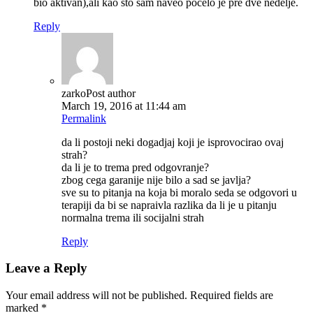
bio aktivan),ali kao sto sam naveo pocelo je pre dve nedelje.
Reply
zarko
Post author
March 19, 2016 at 11:44 am
Permalink
da li postoji neki dogadjaj koji je isprovocirao ovaj
strah?
da li je to trema pred odgovranje?
zbog cega garanije nije bilo a sad se javlja?
sve su to pitanja na koja bi moralo seda se odgovori u
terapiji da bi se napraivla razlika da li je u pitanju
normalna trema ili socijalni strah
Reply
Leave a Reply
Your email address will not be published.
Required fields are
marked
*