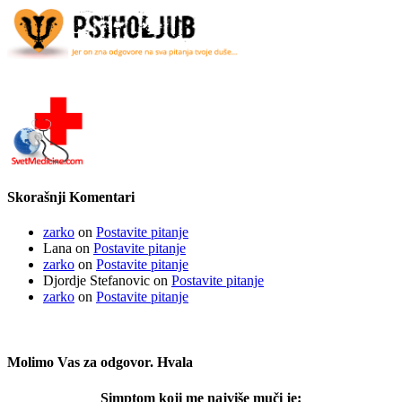
Skorašnji Komentari
zarko
on
Postavite pitanje
Lana
on
Postavite pitanje
zarko
on
Postavite pitanje
Djordje Stefanovic
on
Postavite pitanje
zarko
on
Postavite pitanje
Molimo Vas za odgovor. Hvala
Simptom koji me najviše muči je: