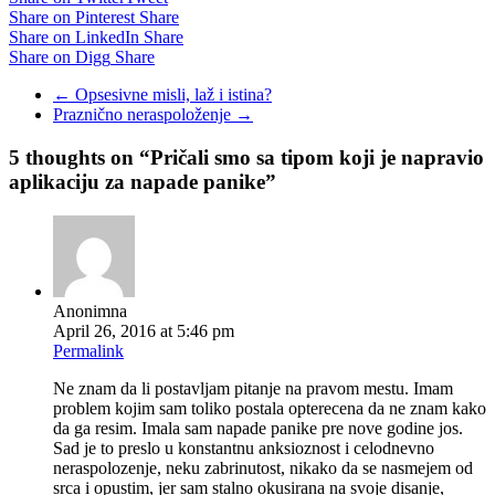
Share on Pinterest
Share
Share on LinkedIn
Share
Share on Digg
Share
←
Opsesivne misli, laž i istina?
Praznično neraspoloženje
→
5 thoughts on “
Pričali smo sa tipom koji je napravio
aplikaciju za napade panike
”
Anonimna
April 26, 2016 at 5:46 pm
Permalink
Ne znam da li postavljam pitanje na pravom mestu. Imam
problem kojim sam toliko postala opterecena da ne znam kako
da ga resim. Imala sam napade panike pre nove godine jos.
Sad je to preslo u konstantnu anksioznost i celodnevno
neraspolozenje, neku zabrinutost, nikako da se nasmejem od
srca i opustim, jer sam stalno okusirana na svoje disanje,